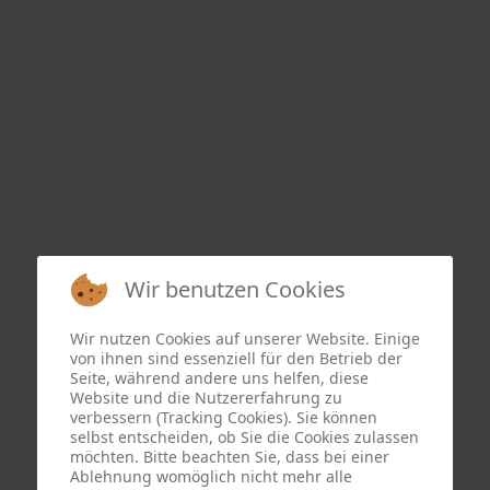
Wir benutzen Cookies
Wir nutzen Cookies auf unserer Website. Einige
von ihnen sind essenziell für den Betrieb der
Seite, während andere uns helfen, diese
Website und die Nutzererfahrung zu
verbessern (Tracking Cookies). Sie können
selbst entscheiden, ob Sie die Cookies zulassen
möchten. Bitte beachten Sie, dass bei einer
Ablehnung womöglich nicht mehr alle