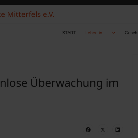
 Mitterfels e.V.
START
Leben in . . .
Geschi
nlose Überwachung im