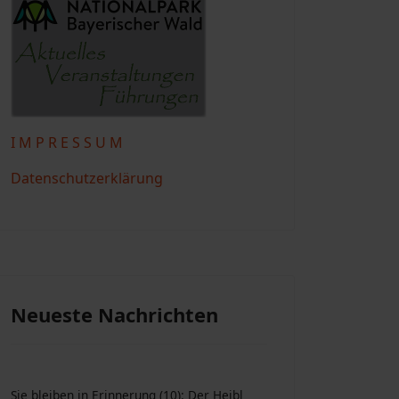
I M P R E S S U M
Datenschutzerklärung
Neueste Nachrichten
Sie bleiben in Erinnerung (10): Der Heibl