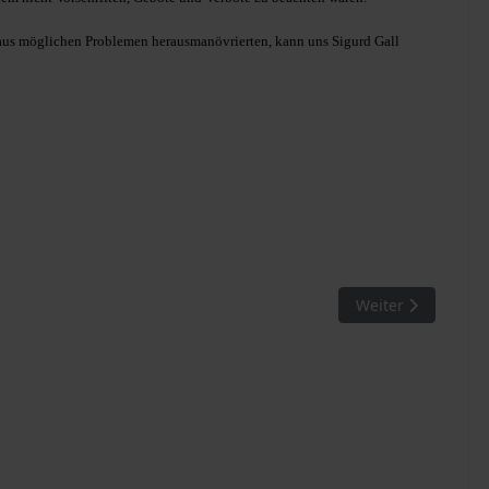
n aus möglichen Problemen herausmanövrierten, kann uns Sigurd Gall
che Mädchen verliebt
Nächster Beitrag: 
Weiter