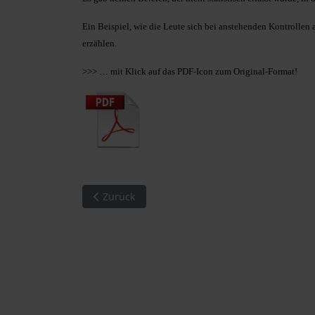
Ein Beispiel, wie die Leute sich bei anstehenden Kontrolle
erzählen.
>>> … mit Klick auf das PDF-Icon zum Original-Format!
Vorheriger Beitrag: MM 16/2010. … in das glei
Zurück