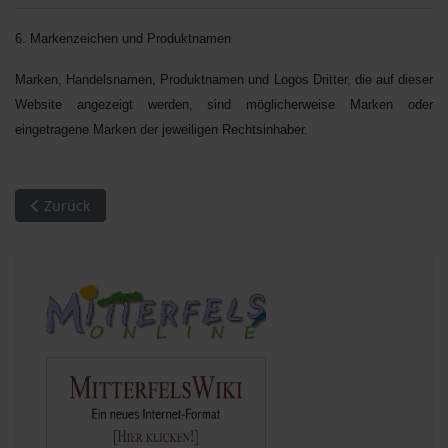
6. Markenzeichen und Produktnamen
Marken, Handelsnamen, Produktnamen und Logos Dritter, die auf dieser
Website angezeigt werden, sind möglicherweise Marken oder
eingetragene Marken der jeweiligen Rechtsinhaber.
Vorheriger Beitrag: Ergebnis der Bundestagswahl 2017 in der 
Zurück