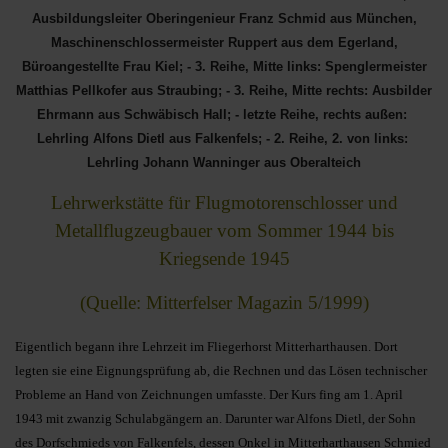
Ausbildungsleiter Oberingenieur Franz Schmid aus München,
Maschinenschlossermeister Ruppert aus dem Egerland,
Büroangestellte Frau Kiel; - 3. Reihe, Mitte links: Spenglermeister
Matthias Pellkofer aus Straubing; - 3. Reihe, Mitte rechts: Ausbilder
Ehrmann aus Schwäbisch Hall; - letzte Reihe, rechts außen:
Lehrling Alfons Dietl aus Falkenfels; - 2. Reihe, 2. von links:
Lehrling Johann Wanninger aus Oberalteich
Lehrwerkstätte für Flugmotorenschlosser und
Metallflugzeugbauer vom Sommer 1944 bis
Kriegsende 1945
(Quelle: Mitterfelser Magazin 5/1999)
Eigentlich begann ihre Lehrzeit im Fliegerhorst Mitterharthausen. Dort
legten sie eine Eignungsprüfung ab, die Rechnen und das Lösen technischer
Probleme an Hand von Zeichnungen umfasste. Der Kurs fing am 1. April
1943 mit zwanzig Schulabgängern an. Darunter war Alfons Dietl, der Sohn
des Dorfschmieds von Falkenfels, dessen Onkel in Mitterharthausen Schmied