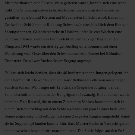
Mitterharthausen eine Flasche Wein geliefert wurde, konnte sich eine recht
fröhliche Stimmung entwickeln. Auch sonst wusste man die Freizeit zu
gestalten: Spielen und Klettern auf Mauerresten im Schlosshof, Baden im
Dorfweiher, Schifahren in Richtung Schweinzür einschließlich dem Bau von
Sprungschanzen, Geländemärsche in Uniform und alle vier Wochen eine
Fahrt nach Hause, denn das Heimweh blieb hartnäckiger Begleiter. Zu
Pfingsten 1944 wurde ein dreitägiger Ausflug unternommen mit einer
Wanderung vom Osser über den Schwarzensee zum Panzer bei Böhmisch-
Eisenstein. Dabei war Rucksackverpflegung angesagt.
Es lässt sich leicht denken, dass die 40 kraftstrotzenden Jungen gelegentlich
der Übermut ritt. Da wurde dann ein Kartoffelknödelwettessen ausgetragen,
aus dem Johann Wanninger mit 12 Stück als Sieger hervorging; bei den
Semmelschnitten brachte es der Hungrigste auf zwanzig. Ein andermal wurde
der alten Frau Reischl, die in einem Zimmer im Schloss hauste und sich in
einem Bretterverschlag auf dem Schlossgelände ein paar Hühner hielt, eine
Henne abgezweigt und selbiger mit einer Zange der Kragen umgedreht, damit
sie im Suppentopf landen konnte. Gut, dass Meister Fuchs in Verdacht geriet,
denn erwischen lassen durfte man sich nicht. Die Strafe folgte auf den Fuß.