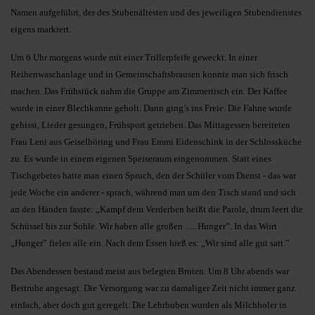
Namen aufgeführt, der des Stubenältesten und des jeweiligen Stubendienstes
eigens markiert.
Um 6 Uhr morgens wurde mit einer Trillerpfeife geweckt. In einer
Reihenwaschanlage und in Gemeinschaftsbrausen konnte man sich frisch
machen. Das Frühstück nahm die Gruppe am Zimmertisch ein. Der Kaffee
wurde in einer Blechkanne geholt. Dann ging’s ins Freie. Die Fahne wurde
gehisst, Lieder gesungen, Frühsport getrieben. Das Mittagessen bereiteten
Frau Leni aus Geiselhöring und Frau Emmi Eidenschink in der Schlossküche
zu. Es wurde in einem eigenen Speiseraum eingenommen. Statt eines
Tischgebetes hatte man einen Spruch, den der Schüler vom Dienst - das war
jede Woche ein anderer - sprach, während man um den Tisch stand und sich
an den Händen fasste: „Kampf dem Verderben heißt die Parole, drum leert die
Schüssel bis zur Sohle. Wir haben alle großen ......Hunger”. In das Wort
„Hunger” fielen alle ein. Nach dem Essen hieß es: „Wir sind alle gut satt.”
Das Abendessen bestand meist aus belegten Broten. Um 8 Uhr abends war
Bettruhe angesagt. Die Versorgung war zu damaliger Zeit nicht immer ganz
einfach, aber doch gut geregelt. Die Lehrbuben wurden als Milchholer in