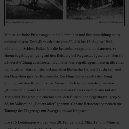
Man setzte hohe Erwartungen in die Lehrbuben und ihre Ausbildung sollte
umfassend sein. Deshalb wurden sie vom 30. Juli bis 16. August 1944,
während im Schloss Falkenfels die Instandsetzungsarbeiten dauerten, zu
einem Segelfluglehrgang auf den Reisberg bei Regenstauf geschickt, den sie
mit der A-Prüfung abschlossen. Zum Start des Segelfliegers mussten die einen
vorne ziehen, dass er Fahrt bekam, einer hinten das Halteseil aushaken, und
der Fluglehrer gab das Kommando. Der Flugschüler segelte den Hang
hinunter auf den Richtpunkt zu. Wenn er Pech hatte, landete er auf den
„Kornmandln” eines Getreidefeldes, und der Bauer erwartete ihn mit der
Mistgabel. Eingeweihte erkennen auf den Bildern den Segelflugzeugtyp SG
38, im Volksmund „Bauernadler” genannt. Genaue Betrachter bemerken die
Tarnung des Flugzeugs mit Zweigen, es war Kriegszeit.
Etwa 15 Lehrjungen wurden vom 28. Februar bis 2. März 1945 in München