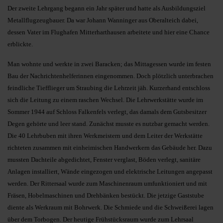
Der zweite Lehrgang begann ein Jahr später und hatte als Ausbildungsziel
Metallflugzeugbauer. Da war Johann Wanninger aus Oberalteich dabei,
dessen Vater im Flughafen Mitterharthausen arbeitete und hier eine Chance
erblickte.
Man wohnte und werkte in zwei Baracken; das Mittagessen wurde im festen
Bau der Nachrichtenhelferin­nen eingenommen. Doch plötzlich unterbrachen
feindliche Tiefflieger um Straubing die Lehrzeit jäh. Kurzerhand entschloss
sich die Leitung zu einem raschen Wechsel. Die Lehr­werkstätte wurde im
Sommer 1944 auf Schloss Falkenfels verlegt, das damals dem Gutsbesitzer
Degen gehörte und leer stand. Zunächst musste es nutzbar gemacht werden.
Die 40 Lehrbuben mit ihren Werkmeistern und dem Leiter der Werkstätte
richteten zusammen mit einheimischen Handwerkern das Gebäude her. Dazu
mussten Dachteile abgedichtet, Fenster verglast, Böden verlegt, sanitäre
Anlagen installiert, Wände eingezogen und elektrische Leitungen angepasst
werden. Der Rittersaal wurde zum Maschinenraum umfunktioniert und mit
Fräsen, Hobelmaschinen und Drehbänken bestückt. Die jetzige Gaststube
diente als Werkraum mit Bohrwerk. Die Schmiede und die Schweißerei lagen
über dem Torbogen. Der heutige Frühstücksraum wurde zum Lehrsaal