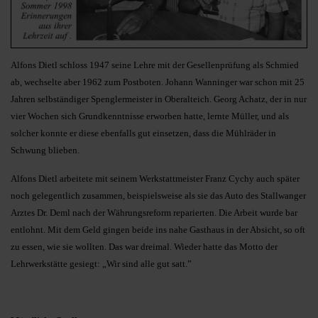
Alfons Dietl schloss 1947 seine Lehre mit der Gesellenprüfung als Schmied
ab, wechselte aber 1962 zum Postboten. Johann Wanninger war schon mit 25
Jahren selbständiger Spenglermeister in Oberalteich. Georg Achatz, der in nur
vier Wochen sich Grundkenntnisse erworben hatte, lernte Müller, und als
solcher konnte er diese ebenfalls gut einsetzen, dass die Mühlräder in
Schwung blieben.
Alfons Dietl arbeitete mit seinem Werkstattmeister Franz Cychy auch später
noch gelegentlich zusammen, beispielsweise als sie das Auto des Stallwanger
Arztes Dr. Deml nach der Währungsreform reparierten. Die Arbeit wurde bar
entlohnt. Mit dem Geld gingen beide ins nahe Gasthaus in der Absicht, so oft
zu essen, wie sie wollten. Das war dreimal. Wieder hatte das Motto der
Lehrwerkstätte gesiegt: „Wir sind alle gut satt.”