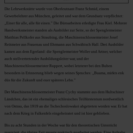
Die Lehrwerkstätte wurde von Oberleutnant Franz Schmid, einem
Gewerbelehrer aus München, geleitet und war dem Grundsatz verpflichtet:
„Einer für alle, alle für einen.” Die Büroarbeiten erledigte Frau Kiel. Mehrere
Handwerksmeister standen als Ausbilder zur Seite, so der Spenglermeister
Matthias Pellkofer aus Straubing, die Maschinenschlossermeister Josef
Reitmeier aus Frauenau und Ehrmann aus Schwäbisch Hall. Drei Ausbilder
kamen aus dem Egerland: die Spenglermeister Woller und Artner, welcher
auch stellvertretender Ausbildungsleiter war, und der
Maschinenschlossermeister Ruppert, wobei letzterer bei den Buben
besonders in Erinnerung blieb wegen seines Spruches: „Buama, mirkts enk
düs für die Zukunft und euer späteres Lebn.”
Der Maschinenschlossermeister Franz Cychy stammte aus dem Hultschiner
Ländchen, das ist ein ehemaliges schlesisches Teilfürstentum nordwestlich
von Ostrau, das 1919 an die Tschechoslowakei abgetreten worden war. Er hat
nach dem Krieg in Falkenfels eingeheiratet und ist hier geblieben.
Bis zu acht Stunden in der Woche war für den theoretischen Unterricht
reserviert, die übrige Zeit musste praktisch gearbeitet werden. Eine Aufgabe