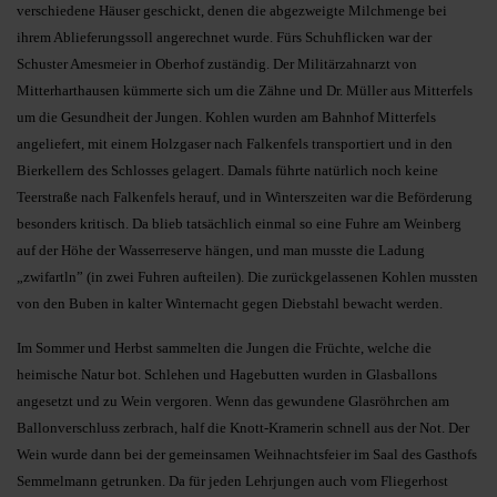
verschiedene Häuser geschickt, denen die abgezweigte Milchmenge bei
ihrem Ablieferungssoll angerechnet wurde. Fürs Schuhflicken war der
Schuster Amesmeier in Oberhof zuständig. Der Militärzahnarzt von
Mitterharthausen kümmerte sich um die Zähne und Dr. Müller aus Mitterfels
um die Gesundheit der Jungen. Kohlen wurden am Bahnhof Mitterfels
angeliefert, mit einem Holzgaser nach Falkenfels transportiert und in den
Bierkellern des Schlosses gelagert. Damals führte natürlich noch keine
Teerstraße nach Falkenfels herauf, und in Winterszeiten war die Beförderung
besonders kritisch. Da blieb tatsächlich einmal so eine Fuhre am Weinberg
auf der Höhe der Wasserreserve hängen, und man musste die Ladung
„zwifartln” (in zwei Fuhren aufteilen). Die zurückgelassenen Kohlen mussten
von den Buben in kalter Winternacht gegen Diebstahl bewacht werden.
Im Sommer und Herbst sammelten die Jungen die Früchte, welche die
heimische Natur bot. Schlehen und Hagebutten wurden in Glasballons
angesetzt und zu Wein vergoren. Wenn das gewundene Glasröhrchen am
Ballonverschluss zerbrach, half die Knott-Kramerin schnell aus der Not. Der
Wein wurde dann bei der gemeinsamen Weihnachtsfeier im Saal des Gasthofs
Semmelmann getrunken. Da für jeden Lehrjungen auch vom Fliegerhost