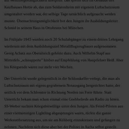
auf Wehrfliegertauglichkeit überprüft. Das spielte sich im Gebäude des
Kaufhauses Hertie ab, das zum Soldatenheim mit eigenem Luftschutzraum
umgestaltet worden war, der selbige Tage tatsächlich aufgesucht werden
musste. Übernachtungsmöglichkeit bot den Jungen ihr Ausbildungsleiter
Schmid in seinem Haus in Ottobrunn bei München.
Im Frühjahr 1945 wurden noch 20 Schulabgänger zu einem dritten Lehrgang
wiederum mit dem Ausbildungsziel Metallflugzeugbauer aufgenommen.
Georg Achatz aus Oberalteich gehörte dazu. Auch Wilhelm Stapf aus
Mitterfels „schnupperte” hin­ber auf Empfehlung von Hauptlehrer Heiß. Aber
bis Kriegsende waren nur mehr vier Wochen.
Der Unterricht wurde gelegentlich in die Schlosskeller verlegt, die man als
Luftschutzraum mit eigens gegrabenem Notausgang hergerichtet hatte, der
seitlich vor dem Schlosstor in Richtung Norden ins Freie führte. Statt
Unterricht bekam man schon einmal eine Goebbelrede am Radio zu hören.
SS-Werber suchten Kriegsfreiwillige unter den Jungen. Als Feind-Piloten aus
einer viermotorigen Lightling abgesprungen waren, rückte die ganze
Werkstattbesatzung aus, um sie am Kühberg einzukreisen und gefangen zu
nehmen. Nachdem sich diese aber bei der Polizei in Ascha selbst gestellt