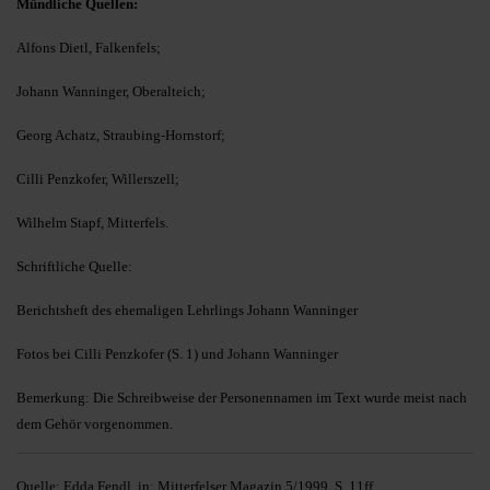
Mündliche Quellen:
Alfons Dietl, Falkenfels;
Johann Wanninger, Oberalteich;
Georg Achatz, Straubing-Hornstorf;
Cilli Penzkofer, Willerszell;
Wilhelm Stapf, Mitterfels.
Schriftliche Quelle:
Berichtsheft des ehemaligen Lehrlings Johann Wanninger
Fotos bei Cilli Penzkofer (S. 1) und Johann Wanninger
Bemerkung: Die Schreibweise der Personennamen im Text wurde meist nach
dem Gehör vorgenommen.
Quelle: Edda Fendl, in: Mitterfelser Magazin 5/1999, S. 11ff