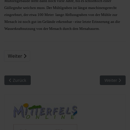
Mühlengebäude steht dann noch viele Jahre, bis es schließlich einer
Güllegrube weichen muss. Der Mühlgraben ist längst maschinengerecht
eingeebnet, der etwa 100 Meter lange Abflussgraben von der Mühle zur
Menach ist noch gut im Gelände erkennbar - eine letzte Erinnerung an die
Wasserkraftnutzung von der Menach durch den Menabauern.
Weiter
Vorheriger Beitrag: Begegnung mit Menschen (6). Drei Wandgem
Nächster Bei
Zurück
Weiter