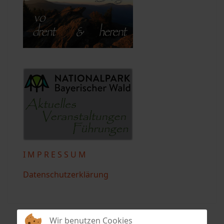
I M P R E S S U M
Datenschutzerklärung
Wir benutzen Cookies