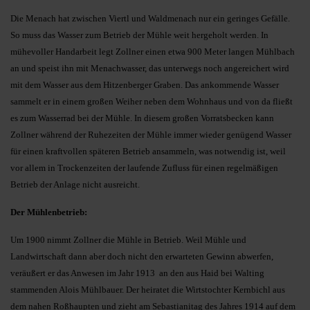
Die Menach hat zwischen Viertl und Waldmenach nur ein geringes Gefälle.
So muss das Wasser zum Betrieb der Mühle weit hergeholt werden. In
mühevoller Handarbeit legt Zollner einen etwa 900 Meter langen Mühlbach
an und speist ihn mit Menachwasser, das unterwegs noch angereichert wird
mit dem Wasser aus dem Hitzenberger Graben. Das ankommende Wasser
sammelt er in einem großen Weiher neben dem Wohnhaus und von da fließt
es zum Wasserrad bei der Mühle. In diesem großen Vorratsbecken kann
Zollner während der Ruhezeiten der Mühle immer wieder genügend Wasser
für einen kraftvollen späteren Betrieb ansammeln, was notwendig ist, weil
vor allem in Trockenzeiten der laufende Zufluss für einen regelmäßigen
Betrieb der Anlage nicht ausreicht.
Der Mühlenbetrieb:
Um 1900 nimmt Zollner die Mühle in Betrieb. Weil Mühle und
Landwirtschaft dann aber doch nicht den erwarteten Gewinn abwerfen,
veräußert er das Anwesen im Jahr 1913 an den aus Haid bei Walting
stammenden Alois Mühlbauer. Der heiratet die Wirtstochter Kernbichl aus
dem nahen Roßhaupten und zieht am Sebastianitag des Jahres 1914 auf dem