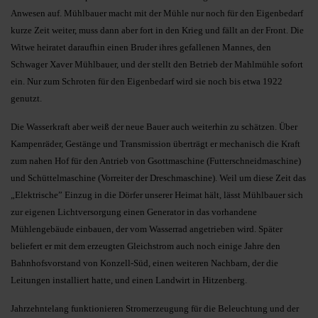
Anwesen auf. Mühlbauer macht mit der Mühle nur noch für den Eigenbedarf
kurze Zeit weiter, muss dann aber fort in den Krieg und fällt an der Front. Die
Witwe heiratet daraufhin einen Bruder ihres gefallenen Mannes, den
Schwager Xaver Mühlbauer, und der stellt den Betrieb der Mahlmühle sofort
ein. Nur zum Schroten für den Eigenbedarf wird sie noch bis etwa 1922
genutzt.
Die Wasserkraft aber weiß der neue Bauer auch weiterhin zu schätzen. Über
Kampenräder, Gestänge und Transmission überträgt er mechanisch die Kraft
zum nahen Hof für den Antrieb von Gsottmaschine (Futterschneidmaschine)
und Schüttelmaschine (Vorreiter der Dreschmaschine). Weil um diese Zeit das
„Elektrische” Einzug in die Dörfer unserer Heimat hält, lässt Mühlbauer sich
zur eigenen Lichtversorgung einen Generator in das vorhandene
Mühlengebäude einbauen, der vom Wasserrad angetrieben wird. Später
beliefert er mit dem erzeugten Gleichstrom auch noch einige Jahre den
Bahnhofsvorstand von Konzell-Süd, einen weiteren Nachbarn, der die
Leitungen installiert hatte, und einen Landwirt in Hitzenberg.
Jahrzehntelang funktionieren Stromerzeugung für die Beleuchtung und der