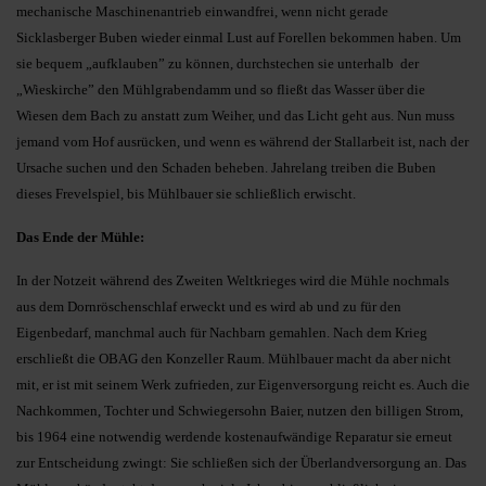
mechanische Maschinenantrieb einwandfrei, wenn nicht gerade
Sicklasberger Buben wieder einmal Lust auf Forellen bekommen haben. Um
sie bequem „aufklauben” zu können, durchstechen sie unterhalb der
„Wieskirche” den Mühlgrabendamm und so fließt das Wasser über die
Wiesen dem Bach zu anstatt zum Weiher, und das Licht geht aus. Nun muss
jemand vom Hof ausrücken, und wenn es während der Stallarbeit ist, nach der
Ursache suchen und den Schaden beheben. Jahrelang treiben die Buben
dieses Frevelspiel, bis Mühlbauer sie schließlich erwischt.
Das Ende der Mühle:
In der Notzeit während des Zweiten Weltkrieges wird die Mühle nochmals
aus dem Dornröschenschlaf erweckt und es wird ab und zu für den
Eigenbedarf, manchmal auch für Nachbarn gemahlen. Nach dem Krieg
erschließt die OBAG den Konzeller Raum. Mühlbauer macht da aber nicht
mit, er ist mit seinem Werk zufrieden, zur Eigenversorgung reicht es. Auch die
Nachkommen, Tochter und Schwiegersohn Baier, nutzen den billigen Strom,
bis 1964 eine notwendig werdende kostenaufwändige Reparatur sie erneut
zur Entscheidung zwingt: Sie schließen sich der Überlandversorgung an. Das