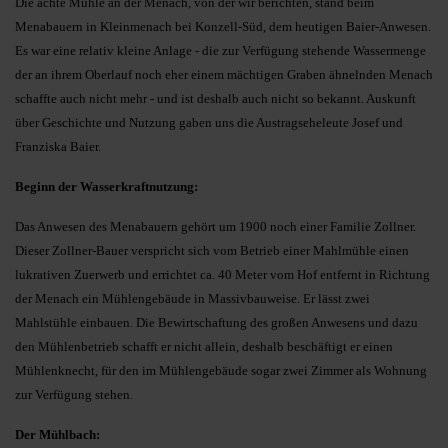
Die achte Mühle an der Menach, von der wir berichten, stand beim
Menabauern in Kleinmenach bei Konzell-Süd, dem heutigen Baier-Anwesen.
Es war eine relativ kleine Anlage - die zur Verfügung stehende Wassermenge
der an ihrem Oberlauf noch eher einem mächtigen Graben ähnelnden Menach
schaffte auch nicht mehr - und ist deshalb auch nicht so bekannt. Auskunft
über Geschichte und Nutzung gaben uns die Austragseheleute Josef und
Franziska Baier.
Beginn der Wasserkraftnutzung:
Das Anwesen des Menabauern gehört um 1900 noch einer Familie Zollner.
Dieser Zollner-Bauer verspricht sich vom Betrieb einer Mahlmühle einen
lukrativen Zuerwerb und errichtet ca. 40 Meter vom Hof entfernt in Richtung
der Menach ein Mühlengebäude in Massivbauweise. Er lässt zwei
Mahlstühle einbauen. Die Bewirtschaftung des großen Anwesens und dazu
den Mühlenbetrieb schafft er nicht allein, deshalb beschäftigt er einen
Mühlenknecht, für den im Mühlengebäude sogar zwei Zimmer als Wohnung
zur Verfügung stehen.
Der Mühlbach: