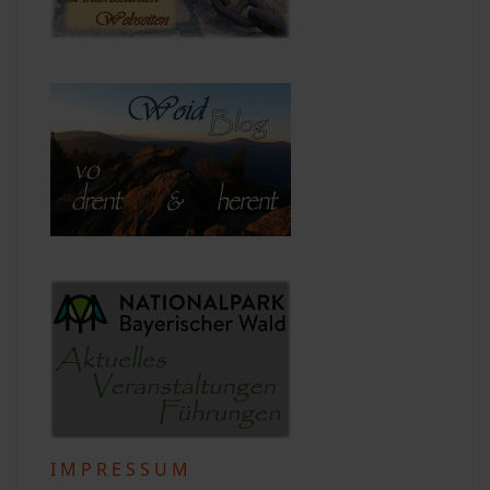
I M P R E S S U M