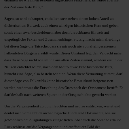
erbauten sie wie ihnen befohlen Jagdschloss Falkenfels. Es wurde aber mit
der Zeit eine feste Burg.”
Sagen, so wird behauptet, enthalten stets neben einem hohen Anteil an
dichterischem Beiwerk auch einen winzigen historischen Kern und geben
somit einen zwar bescheidenen, aber doch brauchbaren Hinweis auf
ursprüngliche Fakten und Zusammenhänge. Stutzig macht mich allerdings
bei dieser Sage die Tatsache, dass sie mir noch nie von alteingesessenen
Falkenfelser Bürgern erzählt wurde. Dieser Umstand legt den Verdacht nahe,
dass diese Sage nicht wie üblich aus alten Zeiten stammt, sondern erst in der
Neuzeit erdichtet wurde, nach dem Motto etwa: Eine historische Burg
braucht eine Sage, also basteln wir eine. Wenn diese Vermutung stimmt, darf
dieser Sage von Falkenfels keine historische Beweiskraft beigemessen
werden, weder was die Entstehung des Ortes noch des Ortsnamens betrifft. Es
darf deshalb nach weiteren Spuren in der Ortsgeschichte gesucht werden.
Um die Vergangenheit zu durchleuchten und neu zu entdecken, wertet und
deutet man vornehmlich archäologische Funde und Dokumente, wie sie
gewöhnlich bei Ausgrabungen zutage treten. Aber auch die Sprache erlaubt
Rückschlüsse auf die Vergangenheit und eröffnet ein Bild der