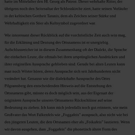
hatte im Mittelalter den Hl. Georg als Patron. Dieser wehrhafte Ritter, der
übrigens noch den Seitenaltar der Schlosskirche ziert, hatte seinen Vorläufer
in der keltischen Gottheit Taranis, dem als Zeichen seiner Stärke und
Wehrhaftigkeit ein Stier als Kultsymbol zugeordnet war.
Wie interessant dieser Rückblick auf die vorchristliche Zeit auch sein mag,
für die Erklärung und Deutung des Ortsnamens ist er unergiebig.
Aufschlussreicher ist in diesem Zusammenhang oft der Dialekt, die Sprache
der einfachen Leute, die oftmals bei ihren ursprünglichen Ausdrücken und
ihrer originellen Aussprache geblieben sind. Gerade bei alten Leuten kann
man noch Wörter hören, deren Aussprache sich seit Jahrhunderten nicht
verändert hat. Genauso wie die dialekthafte Aussprache des Ortes
Pilgramsberg den entscheidenden Hinweis auf die Entstehung des
Ortsnamens gibt, müsste es doch möglich sein, aus der Eigenart der
originären Aussprache unseres Ortsnamens Rückschlüsse auf seine
Bedeutung zu ziehen. Ich kann mich jedenfalls noch gut erinnern, wie mein
Großvater das Wort Falkenfels wie „Foggafeis” aussprach, also nicht wie bei
den jüngeren Leuten, die den Ortsnamen eher als „Foikafeis” lautieren. Wenn
wir davon ausgehen, dass „Foggafeis” die phonetisch ältere Form des