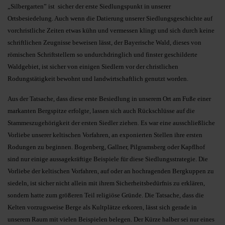
„Silbergarten” ist sicher der erste Siedlungspunkt in unserer
Ortsbesiedelung. Auch wenn die Datierung unserer Siedlungsgeschichte auf
vorchristliche Zeiten etwas kühn und vermessen klingt und sich durch keine
schriftlichen Zeugnisse beweisen lässt, der Bayerische Wald, dieses von
römischen Schriftstellern so undurchdringlich und finster geschilderte
Waldgebiet, ist sicher von einigen Siedlern vor der christlichen
Rodungstätigkeit bewohnt und landwirtschaftlich genutzt worden.
Aus der Tatsache, dass diese erste Besiedlung in unserem Ort am Fuße einer
markanten Bergspitze erfolgte, lassen sich auch Rückschlüsse auf die
Stammeszugehörigkeit der ersten Siedler ziehen. Es war eine ausschließliche
Vorliebe unserer keltischen Vorfahren, an exponierten Stellen ihre ersten
Rodungen zu beginnen. Bogenberg, Gallner, Pilgramsberg oder Kapflhof
sind nur einige aussagekräftige Beispiele für diese Siedlungsstrategie. Die
Vorliebe der keltischen Vorfahren, auf oder an hochragenden Bergkuppen zu
siedeln, ist sicher nicht allein mit ihrem Sicherheitsbedürfnis zu erklären,
sondern hatte zum größeren Teil religiöse Gründe. Die Tatsache, dass die
Kelten vorzugsweise Berge als Kultplätze erkoren, lässt sich gerade in
unserem Raum mit vielen Beispielen belegen. Der Kürze halber sei nur eines