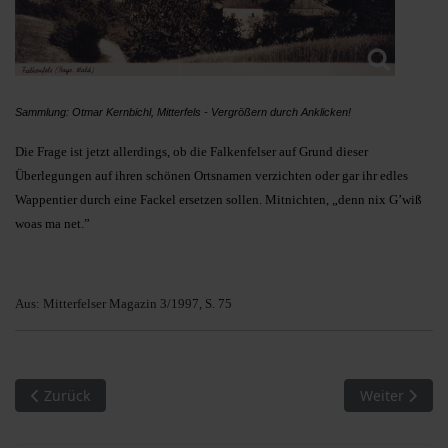
Sammlung: Otmar Kernbichl, Mitterfels - Vergrößern durch Anklicken!
Die Frage ist jetzt allerdings, ob die Falkenfelser auf Grund dieser
Überlegungen auf ihren schönen Ortsnamen verzichten oder gar ihr edles
Wappentier durch eine Fackel ersetzen sollen. Mitnichten, „denn nix G’wiß
woas ma net.”
Aus: Mitterfelser Magazin 3/1997, S. 75
Vorheriger Beitrag: Ortsnamenkunde (05) – Teil 4
Nächster Beit
Zurück
Weiter