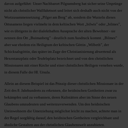
davon aufgeführt: Unser Nachbarort Pilgramsberg hat sicher seine Ursprünge
nicht als christlicher Wallfahrtsort und leitet sich deshalb auch nicht von der
Wortzusammensetzung „Pilger am Berg” ab, sondern die Wurzeln dieses
Ortsnamens liegen vielmehr in dem keltischen Wort „bilwis” oder „bilmes”,
wie es übrigens in der dialekthaften Aussprache der alten Bewohner - sie
nennen den Ort „Buimasberg” - deutlich zum Ausdruck kommt. „Bilmes”
aber war ehedem ein Heiligtum der keltischen Göttin „Wilbeth”, der
Schicksalsgöttin, das später im Zuge der Christianisierung abwertend als
Hexentanzplatz oder Teufelsplatz bezeichnet und von den christlichen
Missionaren mit einer Kirche und einer christlichen Heiligen versehen wurde,
in diesem Falle der Hl. Ursula.
Allein an diesem Beispiel ist das Prinzip dieser christlichen Missionare in der
Zeit des 8. Jahrhunderts zu erkennen, die heidnischen Gottheiten zwar zu
bekämpfen und zu verbannen, deren Kultstätten aber im Sinne des neuen
Glaubens umzudeuten und weiterzuverwenden. Um den heidnischen
Ureinwohnern die Umerziehung möglichst leicht zu machen, achtete man in
der Regel sorgfältig darauf, den heidnischen Gottheiten vergleichbare und
ähnliche Gestalten aus der christlichen Glaubenswelt anzubieten.