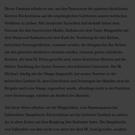
Dieser Umstand erlaubt es uns, aus den Patrozinien der späteren christlichen
Kirchen Rückschlüsse auf die ursprünglichen Gottheiten unserer keltischen
Vorfahren zu ziehen. Mit ziemlicher Sicherheit darf deshalb hinter dem
Patronat der drei bayerischen Madln, Barbara mit dem Turm, Margarethe mit
dem Wurm und Katharina mit dem Radl die Verehrung der drei Bethen,
keltischen Frauengottheiten, vermutet werden, die übrigens bei den Kelten
mit den gleichen Attributen versehen wurden. Genauso geben christliche
Kirchen, die dem Hl. Petrus geweiht sind, einen deutlichen Hinweis auf die
frühere Verehrung des Gottes Teutates, des keltischen Gottvaters. Der Hl.
Michael, häufig mit der Waage dargestellt, hat seinen Vorreiter in der
keltischen Gottheit Al, dem Götterboten und Schutzgott der Händler, dem als
Beigabe auch eine Waage zugeordnet wurde, allerdings nicht in der Funktion
einer Seelenwaage, sondern als Symbol des Handels.
Auf diese Weise erhalten wir die Möglichkeit, vom Namenspatron der
Falkenfelser Hauptkirche Rückschlüsse auf die keltische Gottheit zu ziehen,
die in alten Zeiten auf dem Burgberg ihre Kultstätte hatte. Die Hauptkirche
von Falkenfels war aber nicht von alters her dem Hl. Josef geweiht, sondern