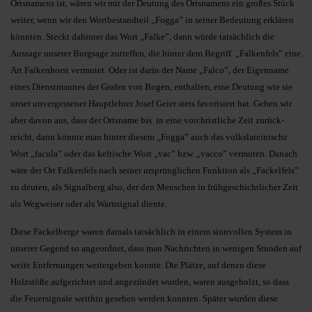
Ortsnamens ist, wären wir mit der Deutung des Ortsnamens ein großes Stück
weiter, wenn wir den Wortbestandteil „Fogga” in seiner Bedeutung erklären
könnten. Steckt dahinter das Wort „Falke”, dann würde tatsächlich die
Aussage unserer Burgsage zutreffen, die hinter dem Begriff „Falkenfels” eine
Art Falkenhorst vermutet. Oder ist darin der Name „Falco”, der Eigenname
eines Dienstmannes der Grafen von Bogen, enthalten, eine Deutung wie sie
unser unvergessener Hauptlehrer Josef Geier stets favorisiert hat. Gehen wir
aber davon aus, dass der Ortsname bis in eine vorchristliche Zeit zurück-
reicht, dann könnte man hinter diesem „Fogga” auch das volkslateinische
Wort „facula” oder das keltische Wort „vac” bzw. „vacco” vermuten. Danach
wäre der Ort Falkenfels nach seiner ursprünglichen Funktion als „Fackelfels”
zu deuten, als Signalberg also, der den Menschen in frühgeschichtlicher Zeit
als Wegweiser oder als Warnsignal diente.
Diese Fackelberge waren damals tatsächlich in einem sinnvollen System in
unserer Gegend so angeordnet, dass man Nachrichten in wenigen Stunden auf
weite Entfernungen weitergeben konnte. Die Plätze, auf denen diese
Holzstöße aufgerichtet und angezündet wurden, waren ausgeholzt, so dass
die Feuersignale weithin gesehen werden konnten. Später wurden diese