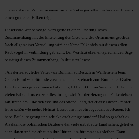
... das auf roten Zinnen in einem auf die Spitze gestellten, schwarzen Dreieck
einen goldenen Falken trägt.
Dieser edle Wappenvogel wird gerne in einen ursprünglichen
Zusammenhang mit der Entstehung des Ortes und des Ortsnamens gesehen.
Nach allgemeiner Vorstellung wird der Name Falkenfels mit diesem edlen
Raubvogel in Verbindung gebracht. Der Wortlaut einer entsprechenden Sage
bestätigt diesen Zusammenhang. In ihr ist zu lesen:
„Als der herzogliche Vetter von Böhmen zu Besuch in Weißenstein beim
Grafen Hund war, ritten sie zusammen nach Steinach zum Bruder des Grafen
Hund zu einer gemeinsamen Falkenjagd. Da dort tief im Walde ein Felsen mit
vielen Falkenhorsten, war dies ihr Jagdziel. Als der Herzog den Falkenfelsen
sah, unten am Fuße den See und das offene Land, rief er aus: Dieser Ort hier
ist so schön wie meine Heimat. Lasset uns hier ein Jagdschloss erbauen. Ich
habe Bauleute genug und schicke euch einige hundert! Und so geschah es.
Als dann die böhmischen Bauleute das viele unbebaute Land sahen, gefiel es
auch ihnen und sie erbauten ihre Hütten, um für immer zu bleiben. Dann