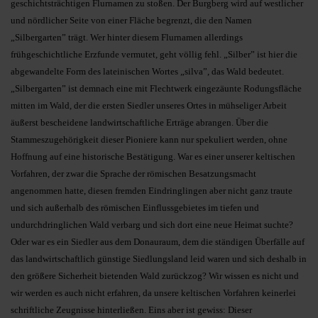
geschichtsträchtigen Flurnamen zu stoßen. Der Burgberg wird auf westlicher
und nördlicher Seite von einer Fläche begrenzt, die den Namen
„Silbergarten” trägt. Wer hinter diesem Flurnamen allerdings
frühgeschichtliche Erzfunde vermutet, geht völlig fehl. „Silber” ist hier die
abgewandelte Form des lateinischen Wortes „silva”, das Wald bedeutet.
„Silbergarten” ist demnach eine mit Flechtwerk eingezäunte Rodungsfläche
mitten im Wald, der die ersten Siedler unseres Ortes in mühseliger Arbeit
äußerst bescheidene landwirtschaftliche Erträge abrangen. Über die
Stammeszugehörigkeit dieser Pioniere kann nur spekuliert werden, ohne
Hoffnung auf eine historische Bestätigung. War es einer unserer keltischen
Vorfahren, der zwar die Sprache der römischen Besatzungsmacht
angenommen hatte, diesen fremden Eindringlingen aber nicht ganz traute
und sich außerhalb des römischen Einflussgebietes im tiefen und
undurchdringlichen Wald verbarg und sich dort eine neue Heimat suchte?
Oder war es ein Siedler aus dem Donauraum, dem die ständigen Überfälle auf
das landwirtschaftlich günstige Siedlungsland leid waren und sich deshalb in
den größere Sicherheit bietenden Wald zurückzog? Wir wissen es nicht und
wir werden es auch nicht erfahren, da unsere keltischen Vorfahren keinerlei
schriftliche Zeugnisse hinterließen. Eins aber ist gewiss: Dieser