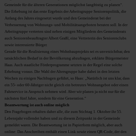
Gemeinde für die älteren Generationen möglichst langfristig zu planen“.
Die Erhebung ist das erste Ergebnis der Arbeitsgruppe Seniorenpolitik, die
Anfang des Jahres eingesetzt wurde und den Gemeinderat bei der
Verbesserung von Wohnungs- und Mobilitätsangeboten beraten soll. In der
Arbeitsgruppe vertreten sind neben einigen Mitgliedern des Gemeinderats
auch Seniorenbeauftragter Albert Graßl, eine Vertreterin des Seniorenclubs
sowie interessierte Bürger.
Gerade für die Realisierung eines Wohnbauprojekts sei es unverzichtbar, den
tatsächlichen Bedarf in der Bevölkerung abzufragen, erklärte Bürgermeister
Haas. Auch staatliche Förderprogramme setzten in der Regel eine solche
Erhebung voraus. Die Wahl der Altersgruppe habe dabei in den letzten
Wochen zu einigen Nachfragen geführt, so Haas: „Natürlich ist uns klar, dass
ein 55- oder 60-Jähriger nicht gleich ein betreutes Wohnangebot oder einen
Fahrservice in Anspruch nehmen wird. Aber wir planen ja nicht nur für die
nächsten fünf Jahre, sondern für eine Generation.“
Beantwortung ist auch online möglich
Den Fragebogen erhalten daher alle, die zum Stichtag 1. Oktober ihr 55.
Lebensjahr vollendet haben und zu diesem Zeitpunkt in der Gemeinde
gemeldet waren. Die Beantwortung ist in Papierform möglich, aber auch
online: Das Anschreiben enthält einen Link sowie einen QR-Code, der den