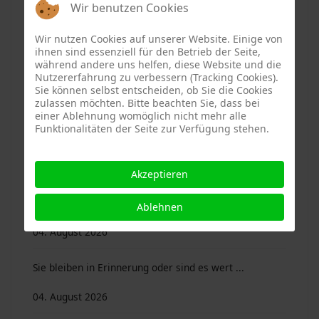
Wir benutzen Cookies
2026
04. August 2026
Wir nutzen Cookies auf unserer Website. Einige von
ihnen sind essenziell für den Betrieb der Seite,
während andere uns helfen, diese Website und die
Mitterfels. Rollendes Vergnügen im Burgmuseum
Nutzererfahrung zu verbessern (Tracking Cookies).
Sie können selbst entscheiden, ob Sie die Cookies
04. August 2026
zulassen möchten. Bitte beachten Sie, dass bei
einer Ablehnung womöglich nicht mehr alle
Funktionalitäten der Seite zur Verfügung stehen.
Mitterfels. Ein Ort, an dem Kinder sich wohlfühlen
04. August 2026
Akzeptieren
MitterfelsWiki – eine neue Internetseite
Ablehnen
04. August 2026
Sie bleiben in Erinnerung oder sind es wert ...
04. August 2026