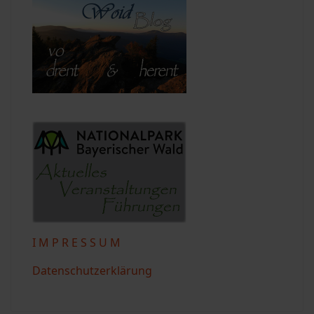
I M P R E S S U M
Datenschutzerklärung