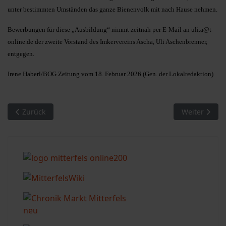
unter bestimmten Umständen das ganze Bienenvolk mit nach Hause nehmen.
Bewerbungen für diese „Ausbildung“ nimmt zeitnah per E-Mail an
uli.a@t-
online.de
der zweite Vorstand des Imkervereins Ascha, Uli Aschenbrenner,
entgegen.
Irene Haberl/BOG Zeitung vom 18. Februar 2026 (Gen. der Lokalredaktion)
Vorheriger Beitrag: Ascha. Kandidaten der Freien Wähler stell
Nächster Beit
Zurück
Weiter