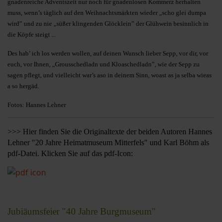
gnadenreiche Adventszeit nur noch für gnadenlosen Kommerz herhalten
muss, wenn’s täglich auf den Weihnachtsmärkten wieder „scho glei dumpa
wird” und zu nie „süßer klingenden Glöcklein” der Glühwein besinnlich in
die Köpfe steigt ...
Des hab’ ich los werden wollen, auf deinen Wunsch lieber Sepp, vor dir, vor
euch, vor Ihnen, „Grousschedladn und Kloaschedladn”, wie der Sepp zu
sagen pflegt, und vielleicht war’s aso in deinem Sinn, woast as ja selba wieas
a so hergäd.
Fotos: Hannes Lehner
>>> Hier finden Sie die Originaltexte der beiden Autoren Hannes
Lehner "20 Jahre Heimatmuseum Mitterfels" und Karl Böhm als
pdf-Datei. Klicken Sie auf das pdf-Icon:
Jubiäumsfeier "40 Jahre Burgmuseum"