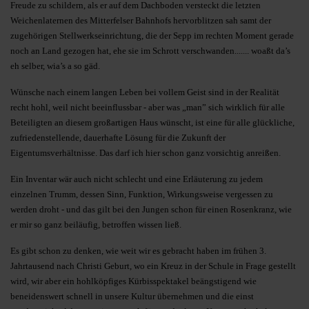
Freude zu schildern, als er auf dem Dachboden versteckt die letzten
Weichenlaternen des Mitterfelser Bahnhofs hervorblitzen sah samt der
zugehörigen Stellwerkseinrichtung, die der Sepp im rechten Moment gerade
noch an Land gezogen hat, ehe sie im Schrott verschwanden....... woaßt da’s
eh selber, wia’s a so gäd.
Wünsche nach einem langen Leben bei vollem Geist sind in der Realität
recht hohl, weil nicht beeinflussbar - aber was „man” sich wirklich für alle
Beteiligten an diesem großartigen Haus wünscht, ist eine für alle glückliche,
zufriedenstellende, dauerhafte Lösung für die Zukunft der
Eigentumsverhältnisse. Das darf ich hier schon ganz vorsichtig anreißen.
Ein Inventar wär auch nicht schlecht und eine Erläuterung zu jedem
einzelnen Trumm, dessen Sinn, Funktion, Wirkungsweise vergessen zu
werden droht - und das gilt bei den Jungen schon für einen Rosenkranz, wie
er mir so ganz beiläufig, betroffen wissen ließ.
Es gibt schon zu denken, wie weit wir es gebracht haben im frühen 3.
Jahrtausend nach Christi Geburt, wo ein Kreuz in der Schule in Frage gestellt
wird, wir aber ein hohlköpfiges Kürbisspektakel beängstigend wie
beneidenswert schnell in unsere Kultur übernehmen und die einst