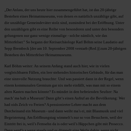
„Der Anlass, der uns heute hier zusammengeführt hat, ist das 20-jährige
Bestehen eines Heimatmuseums, von denen es natürlich unzählige gibt, auf
die unzählige Gemeindeväter stolz sind, zumindest bei der Eröffnung. Unter
den unzähligen gibt es eine Reihe von besonderen und unter den besonders
gelungenen nur ganz wenige einmalige - solche nämlich, wie das
Mitterfelser.“ So begann der Kreisarchäologe Karl Böhm seine Laudatio auf
Sepp Brembeck [der am 10. September 2008 verstarb (Red.)] zum 20-jährigen
Bestehen des Mitterfelser Heimatmuseums.
Karl Böhm weiter: An seinem Anfang stand auch hier, wie in vielen
vergleichbaren Fällen, ein leer stehendes historisches Gebäude, für das man
eine sinnvolle Nutzung brauchte: Und was passiert dann in der Regel, wenn
einem kommunalen Gremium gar nix mehr einfällt, was man mit so einem
alten Kasten machen könnte? Es mündet in den befreienden Seufzer: Na
mach’ ma halt a Museum! Dann gibt‘s einen Aufruf an die Bevölkerung: Wer
had oids Zeich vo Freiers? A pensionierter Lehrer macht aus dem
Durcheinand ein Museum - und dann weiht ma’s ei, mit Blasmusik und viel
Begeisterung. Am Eröffnungstag wimmelt’s nur so von Besuchern, weil der
Eintritt frei is, weil’s Fernsehn da is oder weil’s Häppchen gibt mit Prosecco.
Dann werd’s a weng staada und es dümpelt eine Weile dahin, wenn nicht