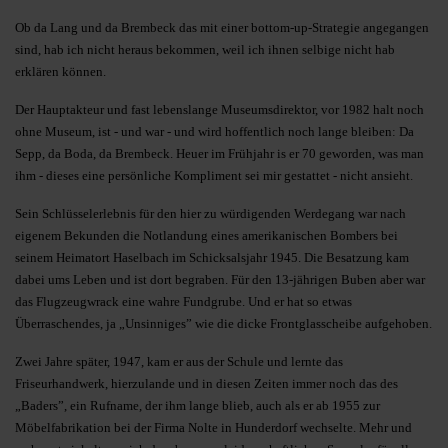
Ob da Lang und da Brembeck das mit einer bottom-up-Strategie angegangen
sind, hab ich nicht heraus bekommen, weil ich ihnen selbige nicht hab
erklären können.
Der Hauptakteur und fast lebenslange Museumsdirektor, vor 1982 halt noch
ohne Museum, ist - und war - und wird hoffentlich noch lange bleiben: Da
Sepp, da Boda, da Brembeck. Heuer im Frühjahr is er 70 geworden, was man
ihm - dieses eine persönliche Kompliment sei mir gestattet - nicht ansieht.
Sein Schlüsselerlebnis für den hier zu würdigenden Werdegang war nach
eigenem Bekunden die Notlandung eines amerikanischen Bombers bei
seinem Heimatort Haselbach im Schicksalsjahr 1945. Die Besatzung kam
dabei ums Leben und ist dort begraben. Für den 13-jährigen Buben aber war
das Flugzeugwrack eine wahre Fundgrube. Und er hat so etwas
Überraschendes, ja „Unsinniges” wie die dicke Frontglasscheibe aufgehoben.
Zwei Jahre später, 1947, kam er aus der Schule und lernte das
Friseurhandwerk, hierzulande und in diesen Zeiten immer noch das des
„Baders”, ein Rufname, der ihm lange blieb, auch als er ab 1955 zur
Möbelfabrikation bei der Firma Nolte in Hunderdorf wechselte. Mehr und