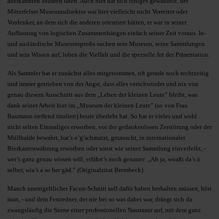
anerkannten Museen taten. Auch hier hat sich einiges gewandelt, der
Mitterfelser Museumsdirektor war hier vielleicht nicht Vorreiter oder
Vordenker, an dem sich die anderen orientiert hätten, er war in seiner
Auffassung von logischen Zusammenhängen einfach seiner Zeit voraus. In-
und ausländische Museumsprofis suchen sein Museum, seine Sammlungen
und sein Wissen auf, loben die Vielfalt und die spezielle Art der Präsentation.
Als Sammler hat er zunächst alles mitgenommen, oft gerade noch rechtzeitig
und immer getrieben von der Angst, dass alles verschwindet und nix von
genau diesem Ausschnitt aus dem „Leben der kleinen Leute” bleibt, was
dank seiner Arbeit hier im „Museum der kleinen Leute” (so von Frau
Baumann treffend tituliert) heute überlebt hat. So hat er vieles und wohl
nicht selten Einmaliges erworben, vor der gedankenlosen Zerstörung oder der
Müllhalde bewahrt, hat’s o’g’schmatzt, getauscht, in internationaler
Bierkastenwährung erworben oder sonst wie seiner Sammlung einverleibt, -
wer’s ganz genau wissen will, erfährt’s noch genauer: „Ah ja, woaßt da’s ä
selber, wia’s a so her gäd.” (Originalzitat Brembeck)
Manch unentgeltlicher Facon-Schnitt soll dafür haben herhalten müssen, hört
man, - und dem Festredner, der nie bei so was dabei war, drängt sich da
zwangsläufig die Szene einer professionellen Nassrasur auf, mit dem ganz