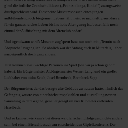
g’rad die örtliche Grundschulklasse („Fei nix olanga, Kinda!”) zwangsweise
durchgeschleust wird. Dieser eine Museumsbesuch eines jungen
aufblühenden, noch biegsamen Lebens fällt meist so nachhaltig aus, dass er
für ein ganzes reiches Leben bis ins hohe Alter genug ist, bestenfalls noch
einmal der Auffrischung mit dem Altenclub bedarf.
Und irgendwann wird’s Museum zug’sperrt bzw. nur noch mit „Termin nach
Absprache” zugänglich. So ähnlich war der Anfang auch in Mitterfels, - aber
naa, eigentlich doch ganz anders.
Jetzt kommen zwei wichtige Personen ins Spiel (wie wir ja schon gehört
haben): Ein Bürgermeister, Altbürgermeister Werner Lang, und ein großer
Liebhaber von oidm Zeich, Josef Brembeck, Brembeck Sepp.
Der Bürgermeister, der das besagte alte Gebäude zu nutzen hatte, nämlich das
Gefängnis, wusste von einer höchst respektablen und ausstellungswerten
Sammlung in der Gegend, genauer gesagt im vier Kilometer entfernten
Haselbach.
Und so kam es, wie kann’s bei dieser waidlerischen Erfolgsgeschichte anders
sein, bei einem Bierzeltbesuch zur entscheidenden Gipfelkonferenz. Der