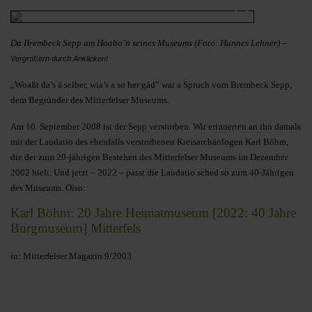
Da Brembeck Sepp am Hoabo’n seines Museums (Foto: Hannes Lehner) –
Vergrößern durch Anklicken!
„Woaßt da’s ä selber, wia’s a so her gäd” war a Spruch vom Brembeck Sepp,
dem Begründer des Mitterfelser Museums.
Am 10. September 2008 ist der Sepp verstorben. Wir erinnerten an ihn damals
mit der Laudatio des ebenfalls verstorbenen Kreisarchäologen Karl Böhm,
die der zum 20-jährigen Bestehen des Mitterfelser Museums im Dezember
2002 hielt. Und jetzt – 2022 – passt die Laudatio sched so zum 40-Jährigen
des Museums. Oiso:
Karl Böhm: 20 Jahre Heimatmuseum [2022: 40 Jahre
Burgmuseum] Mitterfels
in: Mitterfelser Magazin 9/2003