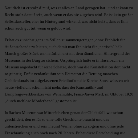
Natürlich ist er stolz d’rauf, was er alles an Land gezogen hat - und er kann zu
Recht stolz darauf sein, auch wenn er das nie zugeben wird. Er ist kein großer
Selbstdarsteller, eher im Hintergrund wirkend, was nicht heißt, dass es ihm
schon auch gut tut, wenn er gelobt wird.
Er hat es zunächst ganz im Stillen zusammengetragen, ohne Einblick für
Außenstehende zu bieten, auch damit man ihn nicht für „narrisch” hält.
Manch großes Stück war natürlich erst mit dem räumlichen Hintergrund des
Museums in der Burg zu sichern. Ursprünglich hatte er in Haselbach ein
Museum angedacht für seine Schätze, doch war die Konstellation dort nicht
so günstig. Dafür verdankt ihm sein Heimatort die Rettung manchen
Grabdenkmals im aufgelassenen Friedhof um die Kirche. Sonst wüssten wir
heute vielleicht schon nicht mehr, dass der Kunstmühl- und
Dampfsägewerkbesitzer von Wenamühle, Franz-Xaver Merl, im Oktober 1920
„durch ruchlose Mörderhand” gestorben ist.
In Sachen Museum war Mitterfels eben genau der Glücksfall, wie schon
geschildert, den es für so eine tolle Geschichte braucht und das
unterstreichen er und sein Freund Werner ohne zu zögern und ohne jede
Einschränkung auch noch nach 20 Jahren. Er hat diese Entscheidung nie