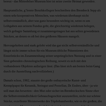
bereut - das Mitterfelser Museum hier ist seine zweite Heimat geworden.
Hauptamtliche, g’lernte Berufskollegen beschreiben den Brembeck Sepp als
einen sehr kooperativen Menschen, was wiederum überhaupt nicht
selbstverständlich, aber was ganz besonders wichtig ist, wenn es um
Leihgaben aus seinem Fundus geht, die gleichzeitig wiederum belegen,
welch gefragte Sammlung er zusammengetragen hat aus selten gewordenen
Stücken, an denen es oft bei den größeren Häusern mangelt.
Hervorgehoben und stark gelobt wird das gar nicht selbstverständliche und
längst nicht immer schon für ein Museum übliche Präsentieren des
Einzelstücks im Zusammenhang seiner ursprünglichen Nutzung und in einer
Sinn gebenden chronologischen Reihung, soweit es sich mit den
vorhandenen Objekten aufzeigen lässt. (Das lässt sich am besten beim Gang
durch die Ausstellung nachvollziehen.)
Damals schon, 1982, staunte der große ostbayerische Kunst- und
Kremplpapst für Keramik, Steingut und Porzellan, Dr. Endres, über - ja wie
soll man das bewerten - den Mut oder sicher im Brembeckschen Sinne eher
die Selbstverständlichkeit Gebrauchsgeschirr auszustellen, nicht nur schöne
Stücke, exzellente Meisterwerke des Töpferhandwerks, wie es die großen, die