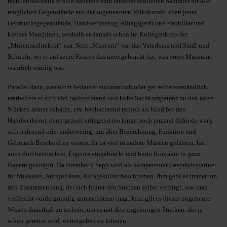
mehr entwickelte er sich daneben zum leidenschaftlichen Sammler für alle
möglichen Gegenstände aus der sogenannten Volkskunde, eben jener
Gebrauchsgegen­stände, Handwerkszeug, Alltagsgerät und -mobiliar und
kleiner Maschinen, weshalb er damals schon im Kollegenkreis der
„Museumsdirektor” war. Sein „Museum” war das Vaterhaus und Stadl und
Schupfn, wo er auf seine Kosten das untergebracht hat, was eines Museums
wahrlich würdig war.
Parallel dazu, was nicht bedeutet automatisch oder gar selbstverständlich,
erarbeitete er sich viel Sachverstand und hohe Sachkompetenz zu den toten
Stücken seiner Schätze, erst beobachtend (schon als Kind bei den
Handwerkern), dann gezielt erfragend (so lange noch jemand dafür da war),
sich anlesend oder anderweitig, um über Bezeichnung, Funktion und
Gebrauch Bescheid zu wissen. Er ist viel in andere Museen gefahren, hat
auch dort beobachtet, Eigenes eingebracht und beste Kontakte in ganz
Bayern geknüpft. Da Brembeck Sepp wird als kompetenter Gesprächspartner
für Museales, Antiquitäten, Alltagskultur beschrieben. Ihm geht es immer um
den Zusammenhang, der sich hinter den Stücken selber verbirgt, was man
vielleicht vordergründig unterschätzen mag. Jetzt gilt es dieses ungeheure
Wissen dauerhaft zu sichern, um es mit den zugehörigen Stücken, die ja
schon gerettet sind, weitergeben zu können.