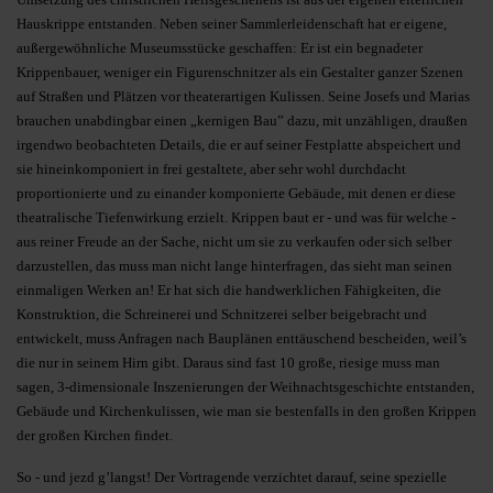
Hauskrippe entstanden. Neben seiner Sammlerleidenschaft hat er eigene,
außergewöhnliche Museumsstücke geschaffen: Er ist ein begnadeter
Krippenbauer, weniger ein Figurenschnitzer als ein Gestalter ganzer Szenen
auf Straßen und Plätzen vor theaterartigen Kulissen. Seine Josefs und Marias
brauchen unabdingbar einen „kernigen Bau” dazu, mit unzähligen, draußen
irgendwo beobachteten Details, die er auf seiner Festplatte abspeichert und
sie hineinkomponiert in frei gestaltete, aber sehr wohl durchdacht
proportionierte und zu einander komponierte Gebäude, mit denen er diese
theatralische Tiefenwirkung erzielt. Krippen baut er - und was für welche -
aus reiner Freude an der Sache, nicht um sie zu verkaufen oder sich selber
darzustellen, das muss man nicht lange hinterfragen, das sieht man seinen
einmaligen Werken an! Er hat sich die handwerklichen Fähigkeiten, die
Konstruktion, die Schreinerei und Schnitzerei selber beigebracht und
entwickelt, muss Anfragen nach Bauplänen enttäuschend bescheiden, weil’s
die nur in seinem Hirn gibt. Daraus sind fast 10 große, riesige muss man
sagen, 3-dimensionale Inszenierungen der Weihnachtsgeschichte entstanden,
Gebäude und Kirchenkulissen, wie man sie bestenfalls in den großen Krippen
der großen Kirchen findet.
So - und jezd g’langst! Der Vortragende verzichtet darauf, seine spezielle