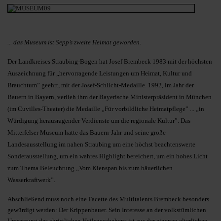
... das Museum ist Sepp’s zweite Heimat geworden.
Der Landkreises Straubing-Bogen hat Josef Brembeck 1983 mit der höchsten
Auszeichnung für „hervorragende Leistungen um Heimat, Kultur und
Brauchtum” geehrt, mit der Josef-Schlicht-Medaille. 1992, im Jahr der
Bauern in Bayern, verlieh ihm der Bayerische Ministerpräsident in München
(im Cuvilles-Theater) die Medaille „Für vorbildliche Heimatpflege” ... „in
Würdigung herausragender Verdienste um die regionale Kultur”. Das
Mitterfelser Museum hatte das Bauern-Jahr und seine große
Landesausstellung im nahen Straubing um eine höchst beachtenswerte
Sonderausstellung, um ein wahres Highlight bereichert, um ein hohes Licht
zum Thema Beleuchtung „Vom Kienspan bis zum bäuerlichen
Wasserkraftwerk”.
Abschließend muss noch eine Facette des Multitalents Brembeck besonders
gewürdigt werden: Der Krippenbauer. Sein Interesse an der volkstümlichen
Umsetzung des christlichen Heilsgeschehens ist aus der eigenen elterlichen