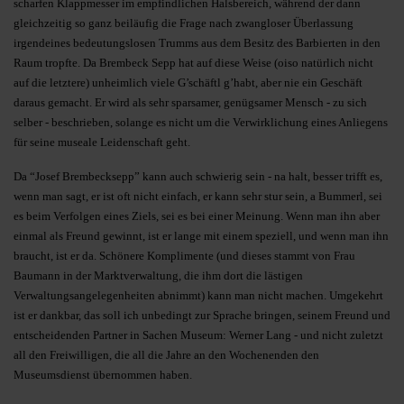
scharfen Klappmesser im empfindlichen Halsbereich, während der dann
gleichzeitig so ganz beiläufig die Frage nach zwangloser Überlassung
irgendeines bedeutungslosen Trumms aus dem Besitz des Barbierten in den
Raum tropfte. Da Brembeck Sepp hat auf diese Weise (oiso natürlich nicht
auf die letztere) unheimlich viele G’schäftl g’habt, aber nie ein Geschäft
daraus gemacht. Er wird als sehr sparsamer, genügsamer Mensch - zu sich
selber - beschrieben, solange es nicht um die Verwirklichung eines Anliegens
für seine museale Leidenschaft geht.
Da “Josef Brembecksepp” kann auch schwierig sein - na halt, besser trifft es,
wenn man sagt, er ist oft nicht einfach, er kann sehr stur sein, a Bummerl, sei
es beim Verfolgen eines Ziels, sei es bei einer Meinung. Wenn man ihn aber
einmal als Freund gewinnt, ist er lange mit einem speziell, und wenn man ihn
braucht, ist er da. Schönere Komplimente (und dieses stammt von Frau
Baumann in der Marktverwaltung, die ihm dort die lästigen
Verwaltungsangelegenheiten abnimmt) kann man nicht machen. Umgekehrt
ist er dankbar, das soll ich unbedingt zur Sprache bringen, seinem Freund und
entscheidenden Partner in Sachen Museum: Werner Lang - und nicht zuletzt
all den Freiwilligen, die all die Jahre an den Wochenenden den
Museumsdienst übernommen haben.