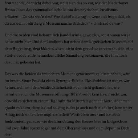
Vortragende, der nicht dabei war, stellt sich das so vor, wie der Niederbayer
Bruno Jonas das grammatikalische Idiom des bayrischen Irrealismus
erläutert: „Du wia war’n des? Was dadsd’n du sag’n, wenn i di frogn dad, ob
du aus deim oidn Zeig a Museum macha dadadsd?” - „I wissad da was.”
Und die beiden sind bekanntlich handelseinig geworden, sonst wären wir ja
heute nicht hier. Und der Landkreis hat neben dem k/greislichen Museum auf
dem Bogenberg, dem kkkreislichen, nicht dem greuslichen versteht sich, eine
zweite bedeutende heimatkundliche Sammlung bekommen, die ihm noch
dazu nix gekostet hat.
Das was die beiden da im rechten Moment gemeinsam geleistet haben, wäre
im besten Sinne Produkt eines Synergie-Effekts. Das Problem ist nur, es war
keiner, weil man den Ausdruck seinerzeit noch nicht gekannt hat, wie
natürlich auch die Museumseröffnung 1982 absolut kein Event nicht war,
obwohl es sicher zu einem Highlight für Mitterfels gereicht hätte. Aber man
glaubt es kaum, damals (und so lang is des ja auch noch nicht her) kam unser
Alltag noch ohne diese anglizistischen Worthülsen aus - und hat auch
funktioniert, genauso wie die Einrichtung des Hauses hier im Erdgeschoss
und zwei Jahre später sogar mit dem Obergeschoss und dem Depot im Dach
dazu.