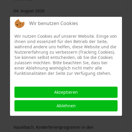
04. August 2026
Wir benutzen Cookies
AK Heimatgeschichte Mitterfels. Jahresprogramm
Wir nutzen Cookies auf unserer Website. Einige von
2026
ihnen sind essenziell für den Betrieb der Seite,
während andere uns helfen, diese Website und die
04. August 2026
Nutzererfahrung zu verbessern (Tracking Cookies).
Sie können selbst entscheiden, ob Sie die Cookies
zulassen möchten. Bitte beachten Sie, dass bei
Haselbach. „Kirta“ mit Jubiläum
einer Ablehnung womöglich nicht mehr alle
Funktionalitäten der Seite zur Verfügung stehen.
04. August 2026
Mitterfels. Kinderferienprogramm in der
Akzeptieren
Sommerferien 2026
Ablehnen
04. August 2026
Haselbach. Kinderferienprogramm in den