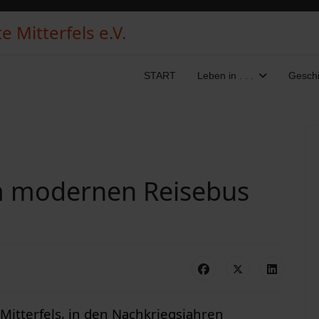
 Mitterfels e.V.
START
Leben in . . .
Geschi
 modernen Reisebus
itterfels, in den Nachkriegsjahren