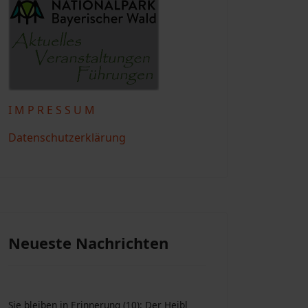
I M P R E S S U M
Datenschutzerklärung
Neueste Nachrichten
Sie bleiben in Erinnerung (10): Der Heibl