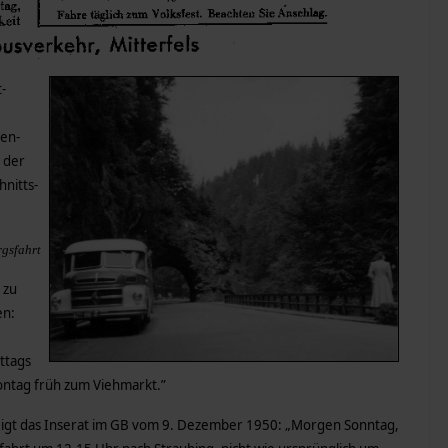
-
den-
h der
nitts-
rgsfahrt
 zu
en:
ttags
ntag früh zum Viehmarkt.”
 zeigt das Inserat im GB vom 9. Dezember 1950: „Morgen Sonntag,