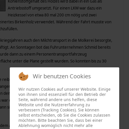
Kohlenstoffgehalt des Holzes wird dabei in ein Gas als
Antriebsstoff umgesetzt. Für einen LKW war dazu ein
Heizkessel von etwa 80 mal 200 cm nötig und zwei
einertes Birkenholz verwendet. Während der Fahrt musste von
chzufüllen.
riegsjahren auch den Milchtransport in die Molkerei besorgte,
häftigt. An Sonntagen bot das Fuhrunternehmen Schmid bereits
 wurde dann zu einem Personentransportfahrzeug
fläche unter die Plane gestellt wurden. So konnten bis zu 30
Wir benutzen Cookies
 reibungslos. Nur der „Landauer-Berg”, also der steile Anstieg
gangen wird, war gefürchtet. Die Aufgabe von Ernst Hafner an
Wir nutzen Cookies auf unserer Website. Einige
neben dem LKW herzulaufen und bei einem unvorhergesehenen
von ihnen sind essenziell für den Betrieb der
Seite, während andere uns helfen, diese
as war eine reine Vorsichtsmaßnahme des umsichtigen
Website und die Nutzererfahrung zu
n sich nicht erinnern, dass er als Bremsklotz-Unterleger
verbessern (Tracking Cookies). Sie können
selbst entscheiden, ob Sie die Cookies zulassen
möchten. Bitte beachten Sie, dass bei einer
Ablehnung womöglich nicht mehr alle
it dem aufblühenden Wirtschaftsleben der Linienverkehr nach