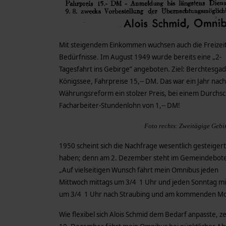
Mit steigendem Einkommen wuchsen auch die Freizeit
Bedürfnisse. Im August 1949 wurde bereits eine „2-
Tagesfahrt ins Gebirge” angeboten. Ziel: Berchtesga
Königssee, Fahrpreise 15,-- DM. Das war ein Jahr nac
Währungsreform ein stolzer Preis, bei einem Durchsch
Facharbeiter-Stundenlohn von 1,-- DM!
Foto rechts: Zweitägige Gebi
1950 scheint sich die Nachfrage wesentlich gesteigert
haben; denn am 2. Dezember steht im Gemeindebot
„Auf vielseitigen Wunsch fährt mein Omnibus jeden
Mittwoch mittags um 3/4 1 Uhr und jeden Sonntag mi
um 3/4 1 Uhr nach Straubing und am kommenden Mo
Wie flexibel sich Alois Schmid dem Bedarf anpasste,