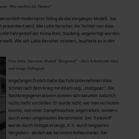
-Pause: Was machen die Damen?
wesentlich moderneres Stiling als das Vorgänger-Modell, das
 präsentiert wird. Wie Lotte Kerscher, die Tochter von Alois
 LKW-Fahrgestell der Firma Rohr, Staubing, angefertigt worden.
tellt. Wie sich Lotte Kerscher erinnert, leuchtete es in den
Foto links: Das neue Modell "Borgward" - Alois Schmid (mit Hut)
und einige Fahrgäste
Angefangen freilich hatte das Fuhrunternehmen Alois
Schmid nach dem Krieg mit einem sog. „Holzgaser”. Die
Nachkriegsgenerationen können sich darunter natürlich
nichts mehr vorstellen. Er wurde nicht, wie man vermuten
könnte, von einer Dampfmaschine angetrieben, sondern
durch einen umgebauten Benzinmotor. Der Treibstoff
wurde durch Holzgas erzeugt, d. h. durch langsames
Verglühen - ähnlich wie bei einem Kohlenmeiler. Der