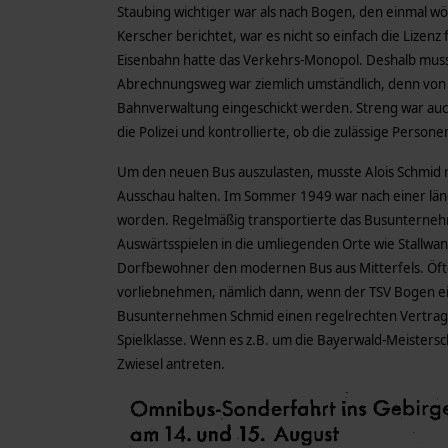
Staubing wichtiger war als nach Bogen, den einmal wö
Kerscher berichtet, war es nicht so einfach die Lizenz
Eisenbahn hatte das Verkehrs-Monopol. Deshalb muss
Abrechnungsweg war ziemlich umständlich, denn von j
Bahnverwaltung eingeschickt werden. Streng war auc
die Polizei und kontrollierte, ob die zulässige Person
Um den neuen Bus auszulasten, musste Alois Schmid 
Ausschau halten. Im Sommer 1949 war nach einer lä
worden. Regelmäßig transportierte das Busunterneh
Auswärtsspielen in die umliegenden Orte wie Stallwa
Dorfbewohner den modernen Bus aus Mitterfels. Öfter
vorliebnehmen, nämlich dann, wenn der TSV Bogen ein
Busunternehmen Schmid einen regelrechten Vertrag. 
Spielklasse. Wenn es z.B. um die Bayerwald-Meisters
Zwiesel antreten.