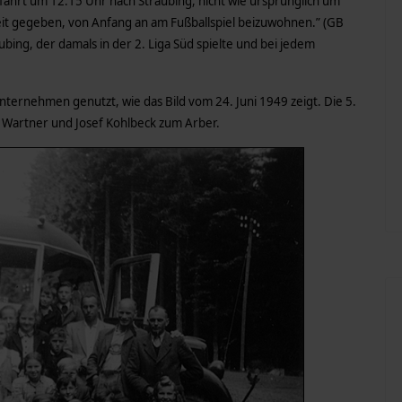
ahrt um 12.15 Uhr nach Straubing, nicht wie ursprünglich um
it gegeben, von Anfang an am Fußballspiel beizuwohnen.” (GB
ubing, der damals in der 2. Liga Süd spielte und bei jedem
ternehmen genutzt, wie das Bild vom 24. Juni 1949 zeigt. Die 5.
z Wartner und Josef Kohlbeck zum Arber.