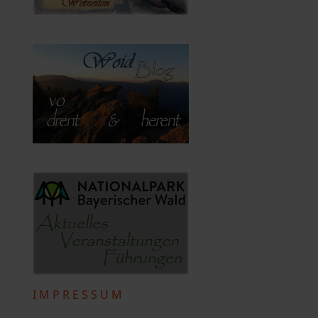
I M P R E S S U M