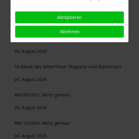
04. August 2026
Akzeptieren
Mitterfelser Magazin 16/2010. 40 Beiträge von 25
Ablehnen
Autoren …
04. August 2026
16 Bände des Mitterfelser Magazins sind digitalisiert
04. August 2026
MM 09/2003. Meist gelesen
04. August 2026
MM 10/2004. Meist gelesen
04. August 2026