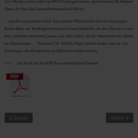
Seit Wochen schon lebte im NSV-Kindergartenhaus, dem früheren Dr.-Hornef-
Haus, die Frau des Generalfeldmarschalls Kleist ...
... und ihr verwundeter Sohn. Ein anderer Offizier hielt sich oft im jetzigen
Kleist-Haus auf. Kindergartenfräulein Emmi Hastreiter, die des Öf
teren zu uns
kam, erzählte uns einmal genau, wie alles ablief, als die Amerikaner bei ihnen
ins Haus kamen. … Schwester M. Tabitha Popp schrieb nieder, was sie von
Zeitzeugen des Kriegsendes in Mitterfels erzählt bekam.
>>> … mit Klick auf das PDF-Icon zum Original-Format!
Vorheriger Beitrag: MM 16/2010. Kriegsende in Mitterfels (1)
Nächster Beit
Zurück
Weiter