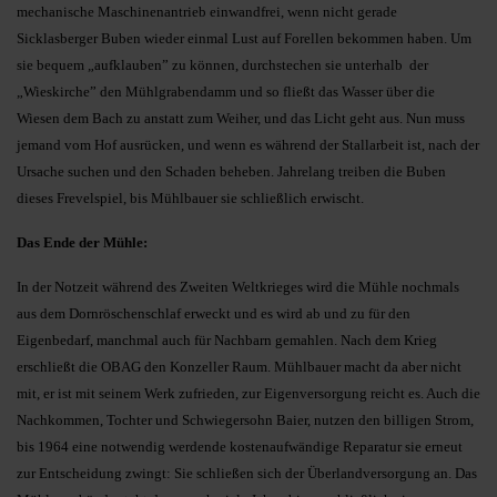
mechanische Maschinenantrieb einwandfrei, wenn nicht gerade
Sicklasberger Buben wieder einmal Lust auf Forellen bekommen haben. Um
sie bequem „aufklauben” zu können, durchstechen sie unterhalb der
„Wieskirche” den Mühlgrabendamm und so fließt das Wasser über die
Wiesen dem Bach zu anstatt zum Weiher, und das Licht geht aus. Nun muss
jemand vom Hof ausrücken, und wenn es während der Stallarbeit ist, nach der
Ursache suchen und den Schaden beheben. Jahrelang treiben die Buben
dieses Frevelspiel, bis Mühlbauer sie schließlich erwischt.
Das Ende der Mühle:
In der Notzeit während des Zweiten Weltkrieges wird die Mühle nochmals
aus dem Dornröschenschlaf erweckt und es wird ab und zu für den
Eigenbedarf, manchmal auch für Nachbarn gemahlen. Nach dem Krieg
erschließt die OBAG den Konzeller Raum. Mühlbauer macht da aber nicht
mit, er ist mit seinem Werk zufrieden, zur Eigenversorgung reicht es. Auch die
Nachkommen, Tochter und Schwiegersohn Baier, nutzen den billigen Strom,
bis 1964 eine notwendig werdende kostenaufwändige Reparatur sie erneut
zur Entscheidung zwingt: Sie schließen sich der Überlandversorgung an. Das