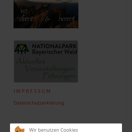
I M P R E S S U M
Datenschutzerklärung
Wir benutzen Cookies