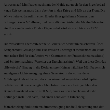
Anwesen auf. Mühlbauer macht mit der Mühle nur noch für den Eigenbedarf
kurze Zeit weiter, muss dann aber fort in den Krieg und fällt an der Front. Die
Witwe heiratet daraufhin einen Bruder ihres gefallenen Mannes, den
Schwager Xaver Mühlbauer, und der stellt den Betrieb der Mahlmühle sofort
ein. Nur zum Schroten für den Eigenbedarf wird sie noch bis etwa 1922
genutzt.
Die Wasserkraft aber weiß der neue Bauer auch weiterhin zu schätzen. Über
Kampenräder, Gestänge und Transmission überträgt er mechanisch die Kraft
zum nahen Hof für den Antrieb von Gsottmaschine (Futterschneidmaschine)
und Schüttelmaschine (Vorreiter der Dreschmaschine). Weil um diese Zeit das
„Elektrische” Einzug in die Dörfer unserer Heimat hält, lässt Mühlbauer sich
zur eigenen Lichtversorgung einen Generator in das vorhandene
Mühlengebäude einbauen, der vom Wasserrad angetrieben wird. Später
beliefert er mit dem erzeugten Gleichstrom auch noch einige Jahre den
Bahnhofsvorstand von Konzell-Süd, einen weiteren Nachbarn, der die
Leitungen installiert hatte, und einen Landwirt in Hitzenberg.
Jahrzehntelang funktionieren Stromerzeugung für die Beleuchtung und der