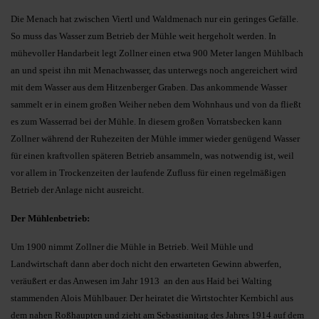
Die Menach hat zwischen Viertl und Waldmenach nur ein geringes Gefälle.
So muss das Wasser zum Betrieb der Mühle weit hergeholt werden. In
mühevoller Handarbeit legt Zollner einen etwa 900 Meter langen Mühlbach
an und speist ihn mit Menachwasser, das unterwegs noch angereichert wird
mit dem Wasser aus dem Hitzenberger Graben. Das ankommende Wasser
sammelt er in einem großen Weiher neben dem Wohnhaus und von da fließt
es zum Wasserrad bei der Mühle. In diesem großen Vorratsbecken kann
Zollner während der Ruhezeiten der Mühle immer wieder genügend Wasser
für einen kraftvollen späteren Betrieb ansammeln, was notwendig ist, weil
vor allem in Trockenzeiten der laufende Zufluss für einen regelmäßigen
Betrieb der Anlage nicht ausreicht.
Der Mühlenbetrieb:
Um 1900 nimmt Zollner die Mühle in Betrieb. Weil Mühle und
Landwirtschaft dann aber doch nicht den erwarteten Gewinn abwerfen,
veräußert er das Anwesen im Jahr 1913 an den aus Haid bei Walting
stammenden Alois Mühlbauer. Der heiratet die Wirtstochter Kernbichl aus
dem nahen Roßhaupten und zieht am Sebastianitag des Jahres 1914 auf dem