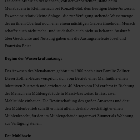
Die achte Mühle an der Menach, von der wir berichten, stand beim
Menabauern in Kleinmenach bei Konzell-Süd, dem heutigen Baier-Anwesen.
Es war eine relativ kleine Anlage - die zur Verfügung stehende Wassermenge
der an ihrem Oberlauf noch eher einem mächtigen Graben ähnelnden Menach
schaffte auch nicht mehr - und ist deshalb auch nicht so bekannt. Auskunft
über Geschichte und Nutzung gaben uns die Austragseheleute Josef und
Franziska Baier.
Beginn der Wasserkraftnutzung:
Das Anwesen des Menabauern gehört um 1900 noch einer Familie Zollner.
Dieser Zollner-Bauer verspricht sich vom Betrieb einer Mahlmühle einen
lukrativen Zuerwerb und errichtet ca. 40 Meter vom Hof entfernt in Richtung
der Menach ein Mühlengebäude in Massivbauweise. Er lässt zwei
Mahlstühle einbauen. Die Bewirtschaftung des großen Anwesens und dazu
den Mühlenbetrieb schafft er nicht allein, deshalb beschäftigt er einen
Mühlenknecht, für den im Mühlengebäude sogar zwei Zimmer als Wohnung
zur Verfügung stehen.
Der Mühlbach: