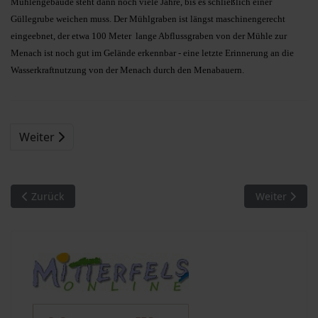
Mühlengebäude steht dann noch viele Jahre, bis es schließlich einer
Güllegrube weichen muss. Der Mühlgraben ist längst maschinengerecht
eingeebnet, der etwa 100 Meter lange Abflussgraben von der Mühle zur
Menach ist noch gut im Gelände erkennbar - eine letzte Erinnerung an die
Wasserkraftnutzung von der Menach durch den Menabauern.
Weiter
Vorheriger Beitrag: Begegnung mit Menschen (6). Drei Wandgem
Nächster Bei
Zurück
Weiter