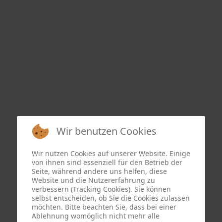
Wir benutzen Cookies
Wir nutzen Cookies auf unserer Website. Einige
von ihnen sind essenziell für den Betrieb der
Seite, während andere uns helfen, diese
Website und die Nutzererfahrung zu
verbessern (Tracking Cookies). Sie können
selbst entscheiden, ob Sie die Cookies zulassen
möchten. Bitte beachten Sie, dass bei einer
Ablehnung womöglich nicht mehr alle