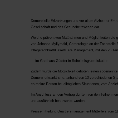
Demenzielle Erkrankungen und vor allem Alzheimer-Erkra
Gesellschaft und das Gesundheitswesen dar.
Welche präventiven Maßnahmen und Möglichkeiten die ge
von Johanna Myllymäki, Gerontologin an der Fachstelle
Pflegefachkraft/Case&Care Management, mit den 25 Te
… im Gasthaus Gürster in Scheibelsgrub diskutiert.
Zudem wurde die Möglichkeit geboten, einen sogenannte
Demenz erkrankt sind, anhand von 13 verschiedenen Sta
erkrankte Person bei alltäglichen Situationen, vom Anzie
Im Anschluss an den Vortrag durften von den Teilnehmern
und ausführlich beantwortet wurden.
Pressemitteilung Quartiersmanagement Mitterfels vom 1