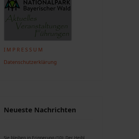
I M P R E S S U M
Datenschutzerklärung
Neueste Nachrichten
Sie bleiben in Erinnerung (10): Der Heibl