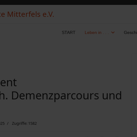
 Mitterfels e.V.
START
Leben in . . .
Geschi
ent
ch. Demenzparcours und
025
Zugriffe: 1582