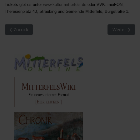
Tickets gibt es unter
www.kultur-mitterfels.de
oder VVK: meiFON,
Theresienplatz 40, Straubing und Gemeinde Mitterfels, Burgstraße 1.
Vorheriger Beitrag: Biomasse-Heizwerk Mitterfels: Aufbau war
Nächster Beit
Zurück
Weiter