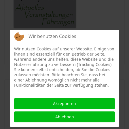
Wir benutzen Cookies
I M P R E S S U M
Datenschutzerklärung
Wir nutzen Cookies auf unserer Website. Einige von
ihnen sind essenziell für den Betrieb der Seite,
während andere uns helfen, diese Website und die
Nutzererfahrung zu verbessern (Tracking Cookies).
Sie können selbst entscheiden, ob Sie die Cookies
zulassen möchten. Bitte beachten Sie, dass bei
einer Ablehnung womöglich nicht mehr alle
Funktionalitäten der Seite zur Verfügung stehen.
Neueste Nachrichten
Akzeptieren
Ablehnen
Sie bleiben in Erinnerung (10): Der Heibl Hans