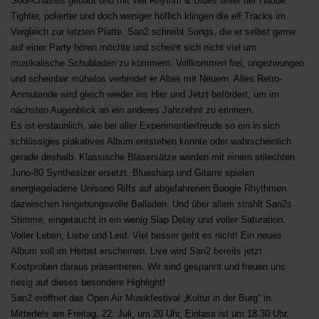
Soul-Chassis gebaut und mit viel Rhythm & Blues unter der Haube.
Tighter, polierter und doch weniger höflich klingen die elf Tracks im
Vergleich zur letzten Platte. San2 schreibt Songs, die er selbst gerne
auf einer Party hören möchte und scheint sich nicht viel um
musikalische Schubladen zu kümmern. Vollkommen frei, ungezwungen
und scheinbar mühelos verbindet er Altes mit Neuem. Alles Retro-
Anmutende wird gleich wieder ins Hier und Jetzt befördert, um im
nächsten Augenblick an ein anderes Jahrzehnt zu erinnern.
Es ist erstaunlich, wie bei aller Experimentierfreude so ein in sich
schlüssiges plakatives Album entstehen konnte oder wahrscheinlich
gerade deshalb. Klassische Bläsersätze werden mit einem stilechten
Juno-80 Synthesizer ersetzt, Bluesharp und Gitarre spielen
energiegeladene Unisono Riffs auf abgefahrenen Boogie Rhythmen,
dazwischen hingebungsvolle Balladen. Und über allem strahlt San2s
Stimme, eingetaucht in ein wenig Slap Delay und voller Saturation.
Voller Leben, Liebe und Leid. Viel besser geht es nicht! Ein neues
Album soll im Herbst erscheinen. Live wird San2 bereits jetzt
Kostproben daraus präsentieren. Wir sind gespannt und freuen uns
riesig auf dieses besondere Highlight!
San2 eröffnet das Open Air Musikfestival „Kultur in der Burg“ in
Mitterfels am Freitag, 22. Juli, um 20 Uhr, Einlass ist um 18.30 Uhr.