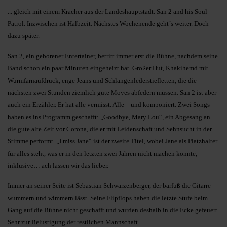
... gleich mit einem Kracher aus der Landeshauptstadt. San 2 and his Soul
Patrol. Inzwischen ist Halbzeit. Nächstes Wochenende geht´s weiter. Doch
dazu später.
San 2, ein geborener Entertainer, betritt immer erst die Bühne, nachdem seine
Band schon ein paar Minuten eingeheizt hat. Großer Hut, Khakihemd mit
Wurmfarnaufdruck, enge Jeans und Schlangenlederstiefletten, die die
nächsten zwei Stunden ziemlich gute Moves abfedern müssen. San 2 ist aber
auch ein Erzähler. Er hat alle vermisst. Alle – und komponiert. Zwei Songs
haben es ins Programm geschafft: „Goodbye, Mary Lou“, ein Abgesang an
die gute alte Zeit vor Corona, die er mit Leidenschaft und Sehnsucht in der
Stimme performt. „I miss Jane“ ist der zweite Titel, wobei Jane als Platzhalter
für alles steht, was er in den letzten zwei Jahren nicht machen konnte,
inklusive… ach lassen wir das lieber.
Immer an seiner Seite ist Sebastian Schwarzenberger, der barfuß die Gitarre
wummern und wimmern lässt. Seine Flipflops haben die letzte Stufe beim
Gang auf die Bühne nicht geschafft und wurden deshalb in die Ecke gefeuert.
Sehr zur Belustigung der restlichen Mannschaft.