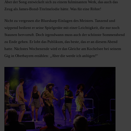
Aber der Song entwickelt sich zu einem fulminanten Werk, das auch das
Zeug als James-Bond-Titelmelodie hätte. Was für eine Röhre!
Nicht zu vergessen die Bluesharp-Einlagen des Meisters. Tanzend und
wippend bedient er seine Spielgeräte mit einer Leichtigkeit, die nur noch
Staunen hervorruft. Doch irgendwann muss auch der schönste Sommerabend
zu Ende gehen. Er lobt das Publikum, das beste, das er an diesem Abend
hatte. Nächstes Wochenende wird er das Gleiche am Kochelsee bei seinem
Gig in Oberbayern erzählen: „Aber die werde ich anlügen!“