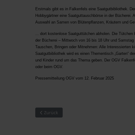
Erstmals gibt es in Falkenfels eine Saatgutbibliothek. De
Hobbygärtner eine Saatguttauschbörse in der Bücherei. A
Auswahl an Samen von Blütenpflanzen, Kräutern und Ge
... dort kostenlose Saatguttütchen abholen. Die Tütchen
der Bücherei – Mittwoch von 16 bis 18 Uhr und Samstag 
Tauschen, Bringen oder Mitnehmen: Alle Interessierten k
Saatgutbibliothek wird es einen Thementisch „Garten“ de
und Kinder rund um das Thema geben. Der OGV Falkenfels 
oder beim OGV.
Pressemitteilung OGV vom 12. Februar 2025
Vorheriger Beitrag: Falkenfels. Kinderfasching
Zurück