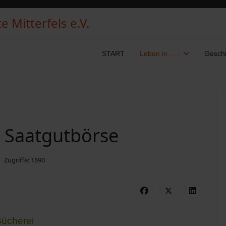
 Mitterfels e.V.
START
Leben in . . .
Geschi
s Saatgutbörse
Zugriffe: 1690
ücherei