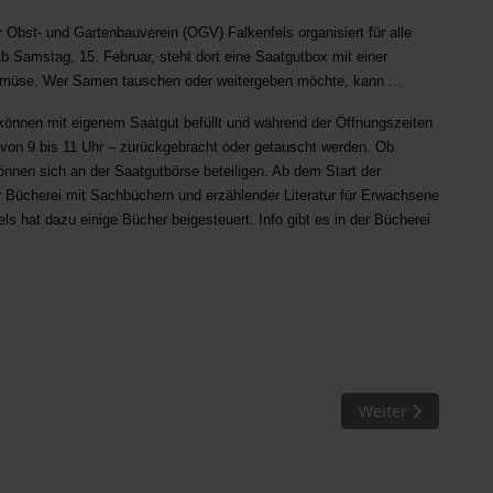
r Obst- und Gartenbauverein (OGV) Falkenfels organisiert für alle
b Samstag, 15. Februar, steht dort eine Saatgutbox mit einer
müse. Wer Samen tauschen oder weitergeben möchte, kann ...
 können mit eigenem Saatgut befüllt und während der Öffnungszeiten
von 9 bis 11 Uhr – zurückgebracht oder getauscht werden. Ob
önnen sich an der Saatgutbörse beteiligen. Ab dem Start der
r Bücherei mit Sachbüchern und erzählender Literatur für Erwachsene
hat dazu einige Bücher beigesteuert. Info gibt es in der Bücherei
 mit Spiel, Spaß und Musik
Nächster Beitrag:
Weiter