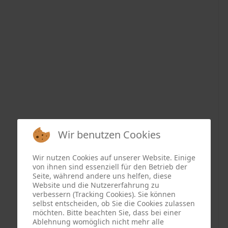
Wir benutzen Cookies
Wir nutzen Cookies auf unserer Website. Einige
von ihnen sind essenziell für den Betrieb der
Seite, während andere uns helfen, diese
Website und die Nutzererfahrung zu
verbessern (Tracking Cookies). Sie können
selbst entscheiden, ob Sie die Cookies zulassen
möchten. Bitte beachten Sie, dass bei einer
Ablehnung womöglich nicht mehr alle