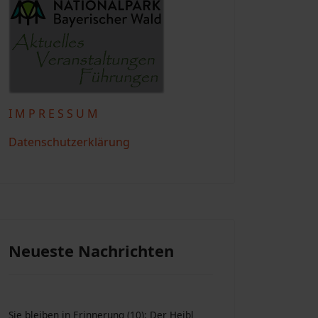
I M P R E S S U M
Datenschutzerklärung
Neueste Nachrichten
Sie bleiben in Erinnerung (10): Der Heibl