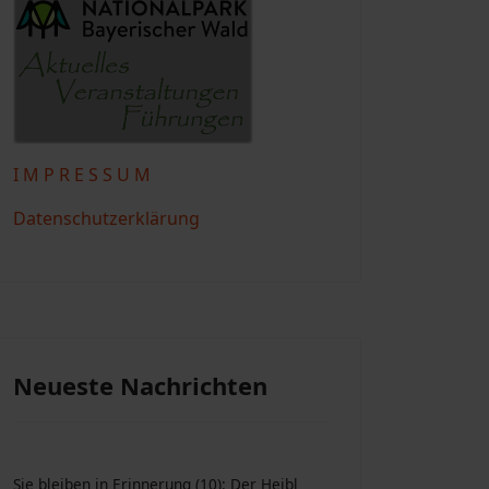
I M P R E S S U M
Datenschutzerklärung
Neueste Nachrichten
Sie bleiben in Erinnerung (10): Der Heibl