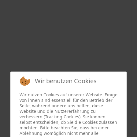
Wir benutzen Cookies
Wir nutzen Cookies auf unserer Website. Einige
von ihnen sind essenziell für den Betrieb der
Seite, während andere uns helfen, diese
Website und die Nutzererfahrung zu
verbessern (Tracking Cookies). Sie können
selbst entscheiden, ob Sie die Cookies zulassen
möchten. Bitte beachten Sie, dass bei einer
Ablehnung womöglich nicht mehr alle