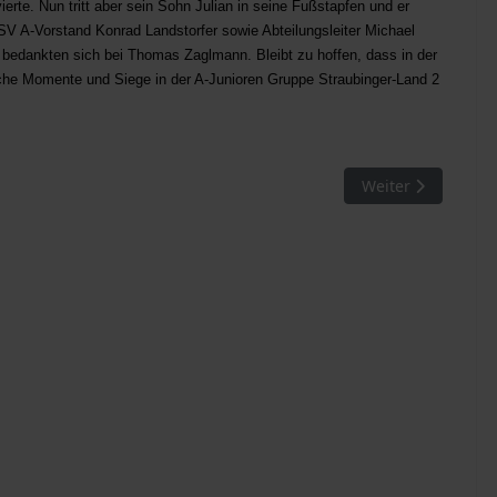
erte. Nun tritt aber sein Sohn Julian in seine Fußstapfen und er
. SV A-Vorstand Konrad Landstorfer sowie Abteilungsleiter Michael
d bedankten sich bei Thomas Zaglmann. Bleibt zu hoffen, dass in der
iche Momente und Siege in der A-Junioren Gruppe Straubinger-Land 2
neu gewählt
Nächster Beitrag:
Weiter