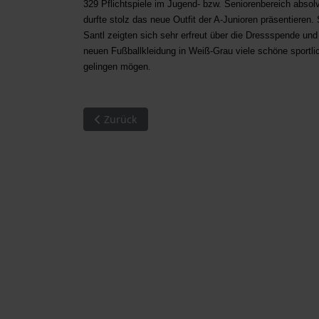
329 Pflichtspiele im Jugend- bzw. Seniorenbereich absolvi
durfte stolz das neue Outfit der A-Junioren präsentieren
Santl zeigten sich sehr erfreut über die Dressspende un
neuen Fußballkleidung in Weiß-Grau viele schöne sportl
gelingen mögen.
Vorheriger Beitrag: Gschwendt. BBV-Führung 
Zurück