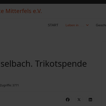
 Mitterfels e.V.
START
Leben in . . .
Geschi
aselbach. Trikotspende
Zugriffe: 3771