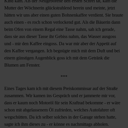
Kind kam. Als der Neugeborene den ersten Schrei tat, kam die
Mutter der Wöchnerin glückstrahlend herein und meinte, jetzt
hätten wir uns aber einen guten Bohnenkaffee verdient. Sie braute
auch einen - es roch schon verlockend gut. Als die Bäuerin dann
beim Ofen von einem Regal eine Tasse nahm, sah ich gerade,
dass sie aus dieser Tasse ihr Gebiss nahm, das Wasser ausgoss
und - mir den Kaffee eingoss. Da war mir aber der Appetit auf
den Kaffee vergangen. Ich begnügte mich mit dem Duft und bei
einem günstigen Augenblick goss ich mit dem Getränk die
Blumen am Fenster.
***
Eines Tages kam ich mit diesem Preiskommissar auf der Straße
zusammen. Wir kamen ins Gespräch und er jammerte mir vor,
dass er kaum noch Motoröl für sein Kraftrad bekomme - er wäre
schon mit abgelassenem Öl zufrieden, welches Autofahrer oft
wegschütten. Da ich selber solches in der Garage stehen hatte,
sagte ich ihm dieses zu - er könne es nachmittags abholen.