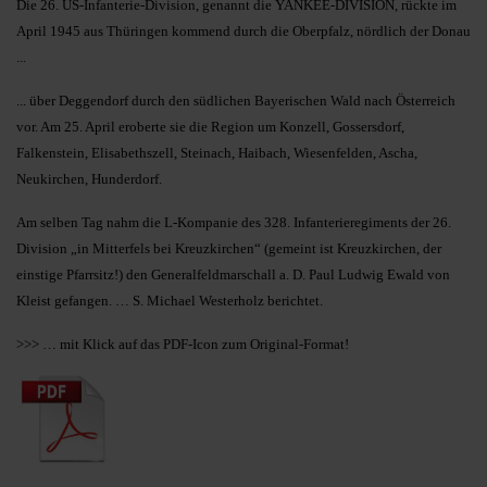
Die 26. US-Infanterie-Division, genannt die YANKEE-DIVISION, rückte im
April 1945 aus Thüringen kommend durch die Oberpfalz, nördlich der Donau
...
... über Deggendorf durch den südlichen Bayerischen Wald nach Österreich
vor. Am 25. April eroberte sie die Region um Konzell, Gossersdorf,
Falkenstein, Elisabethszell, Steinach, Haibach, Wiesenfelden, Ascha,
Neukirchen, Hunderdorf.
Am selben Tag nahm die L-Kompanie des 328. Infanterieregiments der 26.
Division „in Mitterfels bei Kreuzkirchen“ (gemeint ist Kreuzkirchen, der
einstige Pfarrsitz!) den Generalfeldmarschall a. D. Paul Ludwig Ewald von
Kleist gefangen. … S. Michael Westerholz berichtet.
>>> … mit Klick auf das PDF-Icon zum Original-Format!