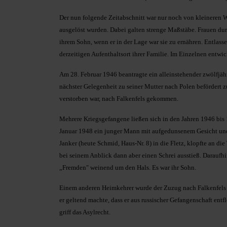
Der nun folgende Zeitabschnitt war nur noch von kleinere
ausgelöst wurden. Dabei galten strenge Maßstäbe. Frauen durft
ihrem Sohn, wenn er in der Lage war sie zu ernähren. Entla
derzeitigen Aufenthaltsort ihrer Familie. Im Einzelnen entwic
Am 28. Februar 1946 beantragte ein alleinstehender zwölfjähr
nächster Gelegenheit zu seiner Mutter nach Polen befördert z
verstorben war, nach Falkenfels gekommen.
Mehrere Kriegsgefangene ließen sich in den Jahren 1946 bis 1
Januar 1948 ein junger Mann mit aufgedunsenem Gesicht und i
Janker (heute Schmid, Haus-Nr. 8) in die Fletz, klopfte an di
bei seinem Anblick dann aber einen Schrei ausstieß. Daraufhi
„Fremden" weinend um den Hals. Es war ihr Sohn.
Einem anderen Heimkehrer wurde der Zuzug nach Falkenfels zu
er geltend machte, dass er aus russischer Gefangenschaft en
griff das Asylrecht.