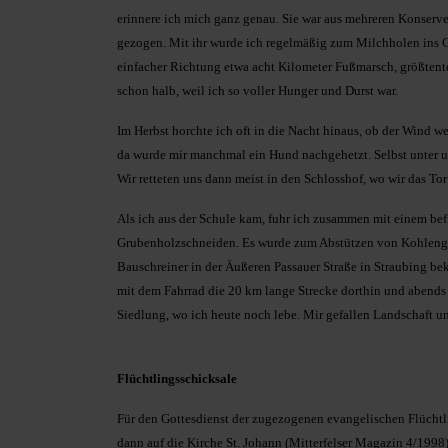
erinnere ich mich ganz genau. Sie war aus mehreren Konser
gezogen. Mit ihr wurde ich regelmäßig zum Milchholen ins G
einfacher Richtung etwa acht Kilometer Fußmarsch, größtent
schon halb, weil ich so voller Hunger und Durst war.
Im Herbst horchte ich oft in die Nacht hinaus, ob der Wind
da wurde mir manchmal ein Hund nachgehetzt. Selbst unter 
Wir retteten uns dann meist in den Schlosshof, wo wir das T
Als ich aus der Schule kam, fuhr ich zusammen mit einem be
Grubenholzschneiden. Es wurde zum Abstützen von Kohlengrub
Bauschreiner in der Äußeren Passauer Straße in Straubing be
mit dem Fahrrad die 20 km lange Strecke dorthin und abends
Siedlung, wo ich heute noch lebe. Mir gefallen Landschaft u
Flüchtlingsschicksale
Für den Gottesdienst der zugezogenen evangelischen Flüchtli
dann auf die Kirche St. Johann (Mitterfelser Magazin 4/1998)