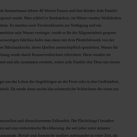
hofs Semmelmann lebten 40 Wiener Frauen und ihre Kinder. Jede Familie
gegrenzt wurde. Man schlief in Strohsäcken; im Winter wurden Wolldecken
Wärme. Es standen zwei Trockenklosetts zur Verfügung und ein
hitze sein Wasser versiegte, wurde er für die Allgemeinheit gesperrt
euwertigen Odelfass holte man dann mit dem Pferdefuhrwerk von der
r Nikolauskirche, deren Quellen unerschöpflich sprudelten, Wasser für
eitung wurde durch Konservenbüchsen erleichtert. Diese wurden im
nd und alle zusammen erwärmt, wobei jede Familie ihre Dose mit einem
Angst um das Leben der Angehörigen an der Front oder in den Großstädten,
ttelt. Da wurde dann nachts das schmerzliche Schluchzen der einen zur
 anzurollen und überschwemmte Falkenfels. Die Flüchtlinge1 besaßen
afen auf eine einheimische Bevölkerung, die seit jeher unter ärmsten
ungsgrade, Berufe und Ansprüche prallten aufeinander zu einer Zeit, als