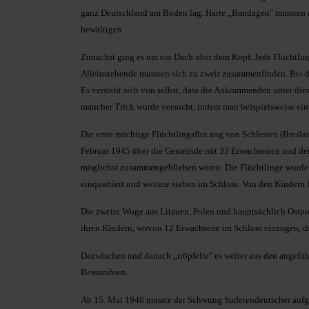
ganz Deutschland am Boden lag. Harte „Bandagen" mussten a
bewältigen.
Zunächst ging es um ein Dach über dem Kopf. Jede Flüchtlin
Alleinstehende mussten sich zu zweit zusammenfinden. Bei
Es versteht sich von selbst, dass die Ankommenden unter d
mancher Trick wurde versucht, indem man beispielsweise eine
Die erste mächtige Flüchtlingsflut zog von Schlesien (Bres
Februar 1945 über die Gemeinde mit 33 Erwachsenen und dere
möglichst zusammengeblieben waren. Die Flüchtlinge wurden 
einquartiert und weitere sieben im Schloss. Von den Kindern f
Die zweite Woge aus Litauen, Polen und hauptsächlich Ostp
ihren Kindern, wovon 12 Erwachsene im Schloss einzogen, d
Dazwischen und danach „tröpfelte" es weiter aus den angef
Bessarabien.
Ab 15. Mai 1946 musste der Schwung Sudetendeutscher aufge