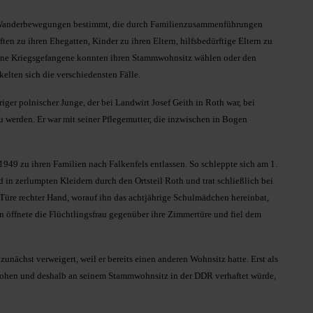
n Wanderbewegungen bestimmt, die durch Familienzusammenführungen
en zu ihren Ehegatten, Kinder zu ihren Eltern, hilfsbedürftige Eltern zu
ssene Kriegsgefangene konnten ihren Stammwohnsitz wählen oder den
kelten sich die verschiedensten Fälle.
iger polnischer Junge, der bei Landwirt Josef Geith in Roth war, bei
u werden. Er war mit seiner Pflegemutter, die inzwischen in Bogen
949 zu ihren Familien nach Falkenfels entlassen. So schleppte sich am 1.
n zerlumpten Kleidern durch den Ortsteil Roth und trat schließlich bei
e Türe rechter Hand, worauf ihn das achtjährige Schulmädchen hereinbat,
n öffnete die Flüchtlingsfrau gegenüber ihre Zimmertüre und fiel dem
nächst verweigert, weil er bereits einen anderen Wohnsitz hatte. Erst als
tflohen und deshalb an seinem Stammwohnsitz in der DDR verhaftet würde,