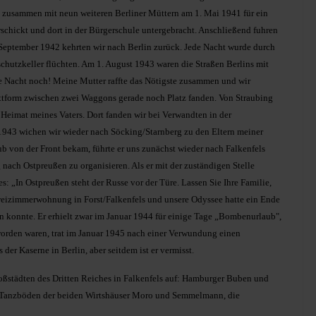
zusammen mit neun weiteren Berliner Müttern am 1. Mai 1941 für ein
schickt und dort in der Bürgerschule untergebracht. Anschließend fuhren
 September 1942 kehrten wir nach Berlin zurück. Jede Nacht wurde durch
hutzkeller flüchten. Am 1. August 1943 waren die Straßen Berlins mit
ute Nacht noch! Meine Mutter raffte das Nötigste zusammen und wir
lattform zwischen zwei Waggons gerade noch Platz fanden. Von Straubing
 Heimat meines Vaters. Dort fanden wir bei Verwandten in der
943 wichen wir wieder nach Söcking/Starnberg zu den Eltern meiner
b von der Front bekam, führte er uns zunächst wieder nach Falkenfels
 nach Ostpreußen zu organisieren. Als er mit der zuständigen Stelle
es: „In Ostpreußen steht der Russe vor der Türe. Lassen Sie Ihre Familie,
 Zweizimmerwohnung in Forst/Falkenfels und unsere Odyssee hatte ein Ende
un konnte. Er erhielt zwar im Januar 1944 für einige Tage „Bombenurlaub",
orden waren, trat im Januar 1945 nach einer Verwundung einen
der Kaserne in Berlin, aber seitdem ist er vermisst.
oßstädten des Dritten Reiches in Falkenfels auf: Hamburger Buben und
n Tanzböden der beiden Wirtshäuser Moro und Semmelmann, die