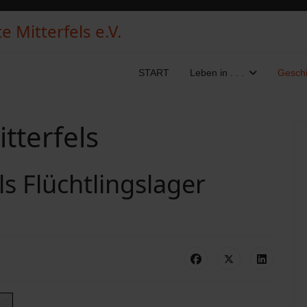
 Mitterfels e.V.
START
Leben in . . .
Geschi
tterfels
ls Flüchtlingslager