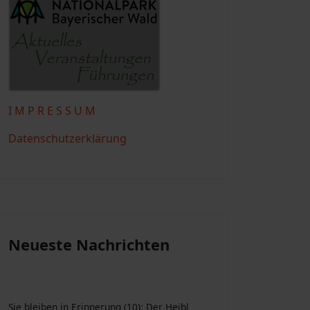
I M P R E S S U M
Datenschutzerklärung
Neueste Nachrichten
Sie bleiben in Erinnerung (10): Der Heibl