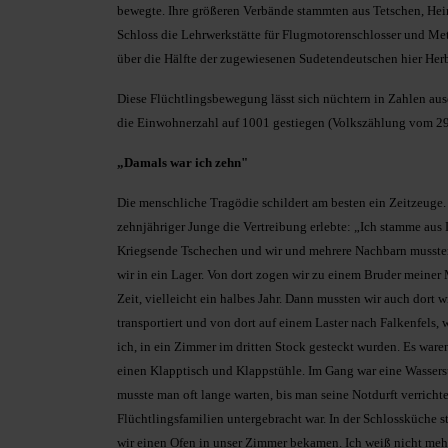
bewegte. Ihre größeren Verbände stammten aus Tetschen, Hei
Schloss die Lehrwerkstätte für Flugmotorenschlosser und Met
über die Hälfte der zugewiesenen Sudetendeutschen hier Herb
Diese Flüchtlingsbewegung lässt sich nüchtern in Zahlen au
die Einwohnerzahl auf 1001 gestiegen (Volkszählung vom 29
„Damals war ich zehn"
Die menschliche Tragödie schildert am besten ein Zeitzeuge
zehnjähriger Junge die Vertreibung erlebte: „Ich stamme aus 
Kriegsende Tschechen und wir und mehrere Nachbarn mussten
wir in ein Lager. Von dort zogen wir zu einem Bruder meiner M
Zeit, vielleicht ein halbes Jahr. Dann mussten wir auch do
transportiert und von dort auf einem Laster nach Falkenfels,
ich, in ein Zimmer im dritten Stock gesteckt wurden. Es war
einen Klapptisch und Klappstühle. Im Gang war eine Wasserst
musste man oft lange warten, bis man seine Notdurft verricht
Flüchtlingsfamilien untergebracht war. In der Schlossküche s
wir einen Ofen in unser Zimmer bekamen. Ich weiß nicht meh