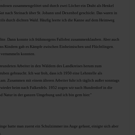
vendosen zusammengelötet und durch zwei Löcher ein Draht als Henkel
ut nach Steinach über St. Johann und Dexenhof geschickt. Das waren in
eils durch dichten Wald. Häufig leerte ich die Kanne auf dem Heimweg
 wehte. Dann konnte ich frühmorgens Fallobst zusammenklauben. Aber auch
uns Kindern gab es Kämpfe zwischen Einheimischen und Flüchtlingen.
or verrammeln konnten.
freundeten Arbeiter in den Wäldern des Landkreises herum zum
en gebraucht. Ich war froh, dass ich 1950 eine Lehrstelle als
kam. Zusammen mit einem älteren Arbeiter fuhr ich täglich außer sonntags
 wieder heim nach Falkenfels. 1952 zogen wir nach Hunderdorf in die
nd Natur in der ganzen Umgebung und ich bin gern hier."
nge hatte man zuerst ein Schulzimmer ins Auge gefasst, einigte sich aber
.