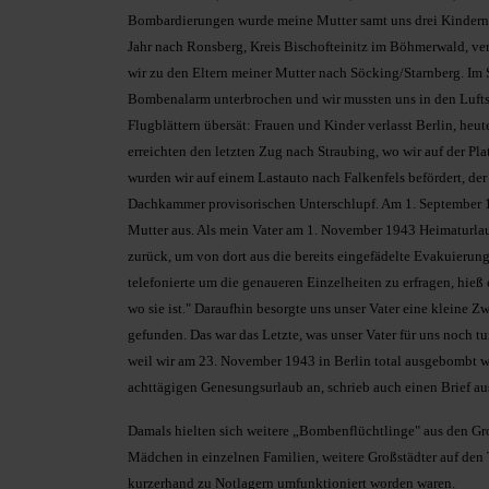
Bombardierungen wurde meine Mutter samt uns drei Kindern 
Jahr nach Ronsberg, Kreis Bischofteinitz im Böhmerwald, ver
wir zu den Eltern meiner Mutter nach Söcking/Starnberg. Im
Bombenalarm unterbrochen und wir mussten uns in den Luftsc
Flugblättern übersät: Frauen und Kinder verlasst Berlin, he
erreichten den letzten Zug nach Straubing, wo wir auf der P
wurden wir auf einem Lastauto nach Falkenfels befördert, der
Dachkammer provisorischen Unterschlupf. Am 1. September 1
Mutter aus. Als mein Vater am 1. November 1943 Heimaturlau
zurück, um von dort aus die bereits eingefädelte Evakuierung
telefonierte um die genaueren Einzelheiten zu erfragen, hieß 
wo sie ist." Daraufhin besorgte uns unser Vater eine kleine
gefunden. Das war das Letzte, was unser Vater für uns noch t
weil wir am 23. November 1943 in Berlin total ausgebombt w
achttägigen Genesungsurlaub an, schrieb auch einen Brief aus 
Damals hielten sich weitere „Bombenflüchtlinge" aus den Gr
Mädchen in einzelnen Familien, weitere Großstädter auf de
kurzerhand zu Notlagern umfunktioniert worden waren.