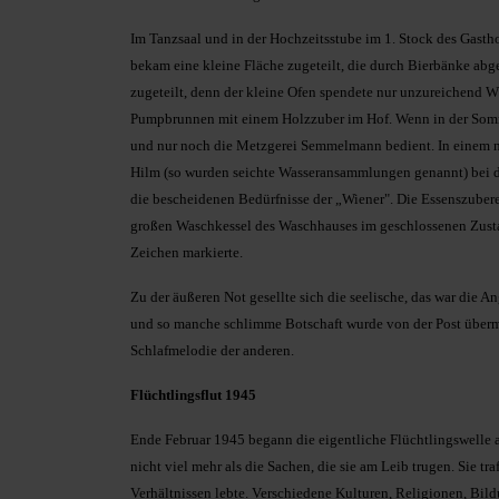
Im Tanzsaal und in der Hochzeitsstube im 1. Stock des Gast
bekam eine kleine Fläche zugeteilt, die durch Bierbänke ab
zugeteilt, denn der kleine Ofen spendete nur unzureichend 
Pumpbrunnen mit einem Holzzuber im Hof. Wenn in der Sommer
und nur noch die Metzgerei Semmelmann bedient. In einem n
Hilm (so wurden seichte Wasseransammlungen genannt) bei de
die bescheidenen Bedürfnisse der „Wiener". Die Essenszuber
großen Waschkessel des Waschhauses im geschlossenen Zusta
Zeichen markierte.
Zu der äußeren Not gesellte sich die seelische, das war die 
und so manche schlimme Botschaft wurde von der Post übermi
Schlafmelodie der anderen.
Flüchtlingsflut 1945
Ende Februar 1945 begann die eigentliche Flüchtlingswelle
nicht viel mehr als die Sachen, die sie am Leib trugen. Sie tr
Verhältnissen lebte. Verschiedene Kulturen, Religionen, Bild