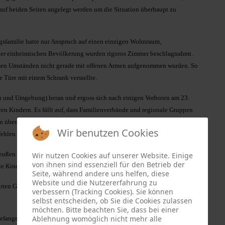
uf beiden Seiten angelegt werden um die Situation überhaupt zu
gsfamilie hatte nur Anspruch auf einen einzigen Wohnraum,
 der einheimischen Bevölkerung wurden rigoros Zimmer beschlagnahmt.
iesen Umständen nicht gerade mit offenen Armen aufgenommen wurden. So
 Türe mit einem Schrank verstellte.
lau und Umgebung) heran und ergoss sich nach einigen Vorboten am 23.
n Kindern. Es fällt auf, dass Familienverbände und regionale Gruppen
überall auf die Häuser verteilt, drei Erwachsene im Schulhaus
Wir benutzen Cookies
ehlen uns die Zahlen, sie wurden bei den Eltern belassen.
reußen landete am 25. März 1945 in Falkenfels mit 18 Erwachsenen und
Wir nutzen Cookies auf unserer Website. Einige
von ihnen sind essenziell für den Betrieb der
ie Kinder wiederum nicht mitgerechnet.
Seite, während andere uns helfen, diese
Website und die Nutzererfahrung zu
ührten Gebieten, aber auch aus dem Banat, Buchenland, Rumänien und
verbessern (Tracking Cookies). Sie können
selbst entscheiden, ob Sie die Cookies zulassen
möchten. Bitte beachten Sie, dass bei einer
Ablehnung womöglich nicht mehr alle
fangen werden, der sich in kleineren Schüben bis zum 6. Oktober 1946