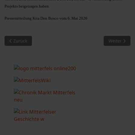
Projekts beigetragen haben.
Pressemitteilung Kita Don Bosco vom 6. Mai 2026
Vorheriger Beitrag: Konzert des Singkreises Mitterfels
Nächster Bei
Zurück
Weiter