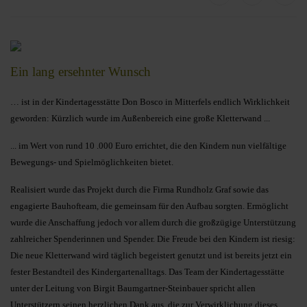
Ein lang ersehnter Wunsch
… ist in der Kindertagesstätte Don Bosco in Mitterfels endlich Wirklichkeit
geworden:
Kürzlich wurde im Außenbereich eine große Kletterwand ...
... im Wert von rund 10 .000 Euro errichtet, die den Kindern nun vielfältige
Bewegungs- und Spielmöglichkeiten bietet.
Realisiert wurde das Projekt durch die Firma Rundholz Graf sowie das
engagierte Bauhofteam, die gemeinsam für den Aufbau sorgten. Ermöglicht
wurde die Anschaffung jedoch vor allem durch die großzügige Unterstützung
zahlreicher Spenderinnen und Spender. Die Freude bei den Kindern ist riesig:
Die neue Kletterwand wird täglich begeistert genutzt und ist bereits jetzt ein
fester Bestandteil des Kindergartenalltags. Das Team der Kindertagesstätte
unter der Leitung von Birgit Baumgartner-Steinbauer spricht allen
Unterstützern seinen herzlichen Dank aus, die zur Verwirklichung dieses