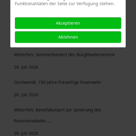
Funktionalitäten der Seite zur Verfügung stehen.
04. August 2026
Akzeptieren
Neues aus unseren Gemeinden: Sammelordner ...
Ablehnen
04. August 2026
Mitterfels. Sommerkonzert des Burgtheatervereins
26. Juli 2026
Gschwendt. 150 Jahre Freiwillige Feuerwehr
26. Juli 2026
Mitterfels: Benefizkonzert zur Sanierung des
Panoramabades …
26. Juli 2026