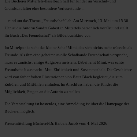
Die Bücherei Mitterfels-Haselbach hält für Kinder im Vorschul- und
Grundschulalter eine besondere Vorlesestunde ...
... rund um das Thema „Freundschaft“ ab. Am Mittwoch, 13. Mai, um 15.30
Uhr ist die Autorin Sandra Gabert in Mitterfels persönlich vor Ort und stellt
ihr Buch „Das Freundschaf“ als Bilderbuchkino vor.
Im Mittelpunkt steht das kleine Schaf Mimi, das sich nichts mehr wünscht als
Freunde. Als ihm eine geheimnisvolle Schafbande Freundschaft verspricht,
muss es zunächst einige Aufgaben meistern. Dabei lernt Mimi, was echte
Freundschaft ausmacht: Mut, Ehrlichkeit und Zusammenhalt. Die Geschichte
wird von farbenfrohen Illustrationen von Bauz Blach begleitet, die zum
Zuhören und Mitfühlen einladen. Im Anschluss haben die Kinder die
Möglichkeit, Fragen an die Autorin zu stellen.
Die Veranstaltung ist kostenlos, eine Anmeldung ist über die Homepage der
Bücherei möglich.
Pressemitteilung Bücherei/Dr. Barbara Jacob vom 4. Mai 2026