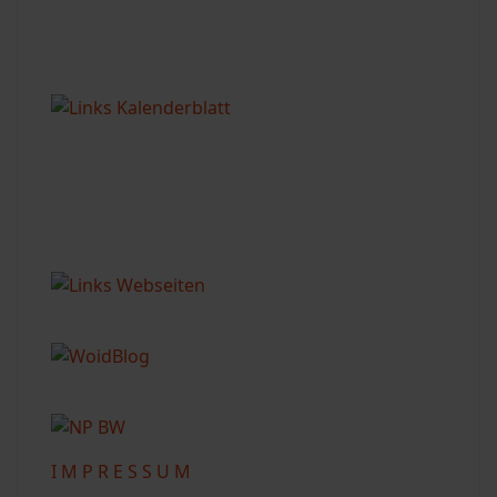
I M P R E S S U M