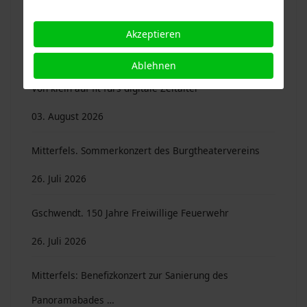
Neues aus unseren Gemeinden: Sammelordner ...
Akzeptieren
04. August 2026
Ablehnen
Von klein auf fit fürs digitale Zeitalter
03. August 2026
Mitterfels. Sommerkonzert des Burgtheatervereins
26. Juli 2026
Gschwendt. 150 Jahre Freiwillige Feuerwehr
26. Juli 2026
Mitterfels: Benefizkonzert zur Sanierung des
Panoramabades …