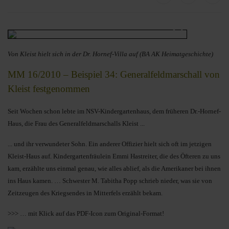
Von Kleist hielt sich in der Dr. Hornef-Villa auf (BA AK Heimatgeschichte)
MM 16/2010 – Beispiel 34: Generalfeldmarschall von
Kleist festgenommen
Seit Wochen schon lebte im NSV-Kindergartenhaus, dem früheren Dr.-Hornef-
Haus, die Frau des Generalfeldmarschalls Kleist ...
... und ihr verwundeter Sohn. Ein anderer Offizier hielt sich oft im jetzigen
Kleist-Haus auf. Kindergartenfräulein Emmi Hastreiter, die des Öf
teren zu uns
kam, erzählte uns einmal genau, wie alles ablief, als die Amerikaner bei ihnen
ins Haus kamen. … Schwester M. Tabitha Popp schrieb nieder, was sie von
Zeitzeugen des Kriegsendes in Mitterfels erzählt bekam.
>>> … mit Klick auf das PDF-Icon zum Original-Format!