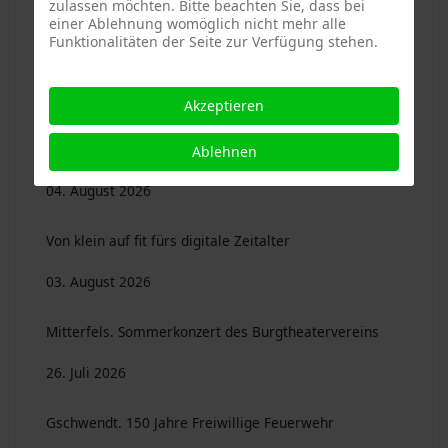
zulassen möchten. Bitte beachten Sie, dass bei
MM 30/2024 - Vorletzter Jahresband des AK
einer Ablehnung womöglich nicht mehr alle
Funktionalitäten der Seite zur Verfügung stehen.
Heimatgeschichte
04. August 2026
Akzeptieren
Neues aus unseren Gemeinden: Sammelordner ...
Ablehnen
04. August 2026
Von klein auf fit fürs digitale Zeitalter
03. August 2026
Mitterfels. Sommerkonzert des Burgtheatervereins
26. Juli 2026
Gschwendt. 150 Jahre Freiwillige Feuerwehr