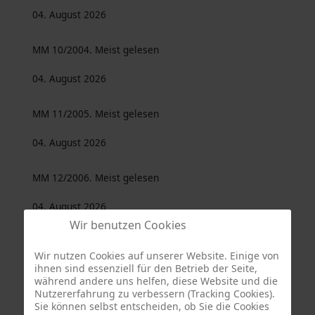
04. August 2026
MM 10/2004. Meist gelesen
04. August 2026
MM 11/2005. Meist gelesen
04. August 2026
MM 12/2006. Meist gelesen
04. August 2026
Wir benutzen Cookies
MM 29/2023 - Eine Publikation des AK
Wir nutzen Cookies auf unserer Website. Einige von
Heimatgeschichte
ihnen sind essenziell für den Betrieb der Seite,
während andere uns helfen, diese Website und die
Nutzererfahrung zu verbessern (Tracking Cookies).
04. August 2026
Sie können selbst entscheiden, ob Sie die Cookies