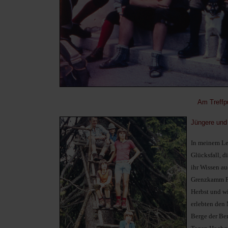
Am Treffp
Jüngere und 
In meinem Leb
Glücksfall, d
ihr Wissen a
Grenzkamm Fa
Herbst und wi
erlebten den 
Berge der Ber