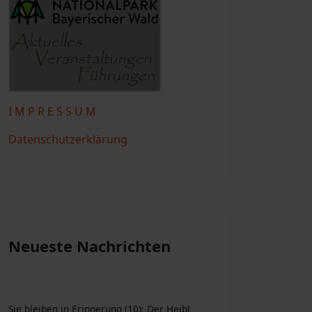
I M P R E S S U M
Datenschutzerklärung
Neueste Nachrichten
Sie bleiben in Erinnerung (10): Der Heibl