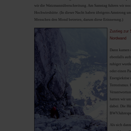
wir die Watzmannüberschreitung. Am Samstag fuhren wir no
Hochwieshütte. (In dieser Nacht haben übrigens Amstrong und
Menschen den Mond betreten, darum diese Erinnerung.)
Zustieg zur 
Nordwand
Dann kamen d
ebenfalls au
ruhiger wurde
oder einen Pa
Energiekrise
Terrorismus. 
Verantwortun
hatten wir un
dabei. Die Hü
BWV­Jahrespr
Als sich dann