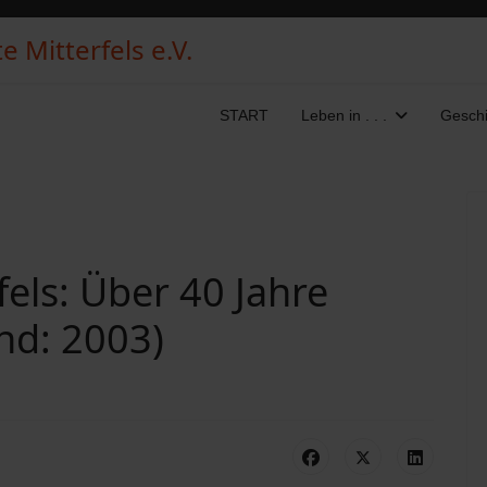
 Mitterfels e.V.
START
Leben in . . .
Geschi
els: Über 40 Jahre
nd: 2003)