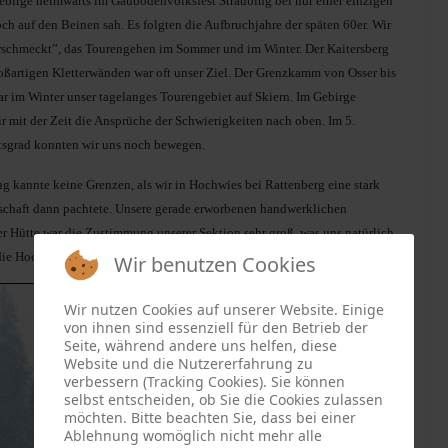
birge heimwärts im Gäubodenvolksfest Straubing bei nur einer einzigen
 auf den Beinen sah. Es folgten die Aufbruchjahre der späten 60er. Wir
erschmeckt”, das Tourengehen im Sommer und im Winter. Der Kaitersberg
oßartigen Kletterwänden war oft unser Ziel. Der Grenzkamm von Osser bis
r im Winter unser tagelanges Tourengebiet auf Skiern. Im Gebirge
r mit der Zeit die Ansprüche der Schwierigkeiten nach oben. Im 5.
tsgrad konnten wir uns noch bewegen.
g kannte keine Grenzen, als wir in Hochwies bei Rattenberg eine stark
dschaft dann pachtete. Unsere gerade erworbenen handwerklichen
r Hütte war die Zustimmung unserer Sektion sehr groß, was uns natürlich
die Hochwieshütte zur zweiten Heimat.
Wir benutzen Cookies
Wir nutzen Cookies auf unserer Website. Einige
von ihnen sind essenziell für den Betrieb der
Seite, während andere uns helfen, diese
Website und die Nutzererfahrung zu
verbessern (Tracking Cookies). Sie können
selbst entscheiden, ob Sie die Cookies zulassen
möchten. Bitte beachten Sie, dass bei einer
Ablehnung womöglich nicht mehr alle