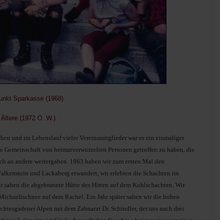
unkt Sparkasse (1968)
Ältere (1972 O. W.)
en und im Lebenslauf vieler Vereinsmitglieder war es ein einmaliger
ie Gemeinschaft von heimatverwurzelten Personen getroffen zu haben, die
uch an andere weitergaben. 1963 haben wir zum ersten Mal den
lkenstein und Lackaberg erwandert, wir erlebten die Schachten im
r sahen die abgebrannte Hütte des Hirten auf dem Kohlschachten. Wir
Michaelischnee auf dem Rachel. Ein Jahr später sahen wir die hohen
chtesgadener Alpen mit dem Zahnarzt Dr. Schindler, der uns nach drei