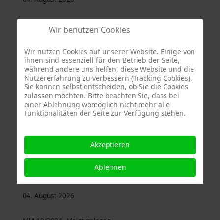
Sie bleiben in Erinnerung oder sind es wert ...
Wir benutzen Cookies
04. August 2026
Wir nutzen Cookies auf unserer Website. Einige von
ihnen sind essenziell für den Betrieb der Seite,
Mitterfelser Magazin 16/2010. 40 Beiträge von 25
während andere uns helfen, diese Website und die
Nutzererfahrung zu verbessern (Tracking Cookies).
Autoren …
Sie können selbst entscheiden, ob Sie die Cookies
zulassen möchten. Bitte beachten Sie, dass bei
einer Ablehnung womöglich nicht mehr alle
04. August 2026
Funktionalitäten der Seite zur Verfügung stehen.
16 Bände des Mitterfelser Magazins sind digitalisiert
Akzeptieren
04. August 2026
Ablehnen
MM 09/2003. Meist gelesen
04. August 2026