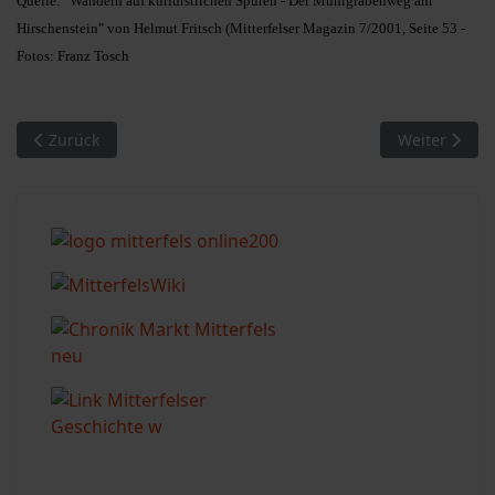
Quelle: "Wandern auf kurfürstlichen Spuren - Der Mühlgrabenweg am
Hirschenstein" von Helmut Fritsch (Mitterfelser Magazin 7/2001, Seite 53 -
Fotos: Franz Tosch
Vorheriger Beitrag: Ödwieser Hüttenbuch-Einträge spiegeln Ze
Nächster Bei
Zurück
Weiter