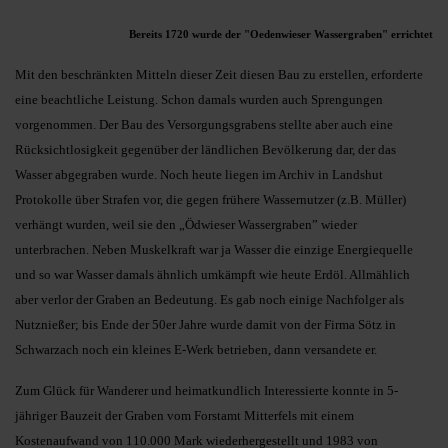
Bereits 1720 wurde der "Oedenwieser Wassergraben" errichtet
Mit den beschränkten Mitteln dieser Zeit diesen Bau zu erstellen, erforderte
eine beachtliche Leistung. Schon damals wurden auch Sprengungen
vorgenommen. Der Bau des Versorgungsgrabens stellte aber auch eine
Rücksichtlosigkeit gegenüber der ländlichen Bevölkerung dar, der das
Wasser abgegraben wurde. Noch heute liegen im Archiv in Landshut
Protokolle über Strafen vor, die gegen frühere Wassernutzer (z.B. Müller)
verhängt wurden, weil sie den „Ödwieser Wassergraben” wieder
unterbrachen. Neben Muskelkraft war ja Wasser die einzige Energiequelle
und so war Wasser damals ähnlich umkämpft wie heute Erdöl. Allmählich
aber verlor der Graben an Bedeutung. Es gab noch einige Nachfolger als
Nutznießer; bis Ende der 50er Jahre wurde damit von der Firma Sötz in
Schwarzach noch ein kleines E-Werk betrieben, dann versandete er.
Zum Glück für Wanderer und heimatkundlich Interessierte konnte in 5-
jähriger Bauzeit der Graben vom Forstamt Mitterfels mit einem
Kostenaufwand von 110.000 Mark wiederhergestellt und 1983 von