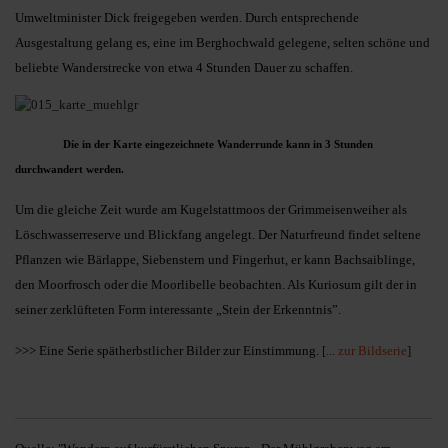
Umweltminister Dick freigegeben werden. Durch entsprechende
Ausgestaltung gelang es, eine im Berghochwald gelegene, selten schöne und
beliebte Wanderstrecke von etwa 4 Stunden Dauer zu schaffen.
Díe in der Karte eingezeichnete Wanderrunde kann in 3 Stunden
durchwandert werden.
Um die gleiche Zeit wurde am Kugelstattmoos der Grimmeisenweiher als
Löschwasserreserve und Blickfang angelegt. Der Naturfreund findet seltene
Pflanzen wie Bärlappe, Siebenstern und Fingerhut, er kann Bachsaiblinge,
den Moorfrosch oder die Moorlibelle beobachten. Als Kuriosum gilt der in
seiner zerklüfteten Form interessante „Stein der Erkenntnis”.
>>> Eine Serie spätherbstlicher Bilder zur Einstimmung.
[...
zur Bildserie
]