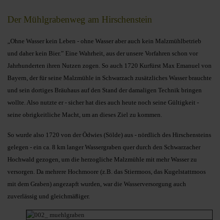
Der Mühlgrabenweg am Hirschenstein
„Ohne Wasser kein Leben - ohne Wasser aber auch kein Malzmühlbetrieb
und daher kein Bier.” Eine Wahrheit, aus der unsere Vorfahren schon vor
Jahrhunderten ihren Nutzen zogen. So auch 1720 Kurfürst Max Emanuel von
Bayern, der für seine Malzmühle in Schwarzach zusätzliches Wasser brauchte
und sein dortiges Bräuhaus auf den Stand der damaligen Technik bringen
wollte. Also nutzte er - sicher hat dies auch heute noch seine Gültigkeit -
seine obrigkeitliche Macht, um an dieses Ziel zu kommen.
So wurde also 1720 von der Ödwies (Sölde) aus - nördlich des Hirschensteins
gelegen - ein ca. 8 km langer Wassergraben quer durch den Schwarzacher
Hochwald gezogen, um die herzogliche Malzmühle mit mehr Wasser zu
versorgen. Da mehrere Hochmoore (z.B. das Stiermoos, das Kugelstattmoos
mit dem Graben) angezapft wurden, war die Wasserversorgung auch
zuverlässig und gleichmäßiger.