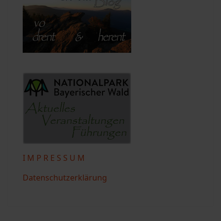
I M P R E S S U M
Datenschutzerklärung