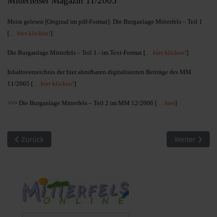
Mitterfelser Magazin 11/2005
Meist gelesen [Original im pdf-Format]: Die Burganlage Mitterfels – Teil 1
[
… hier klicken!
]
Die Burganlage Mitterfels – Teil 1 - im Text-Format [
… hier klicken!
]
Inhaltsverzeichnis der hier abrufbaren digitalisierten Beiträge des MM
11/2005 [
… hier klicken!
]
>>> Die Burganlage Mitterfels – Teil 2 im MM 12/2006 [
… hier
]
Vorheriger Beitrag: MM 10/2004. Meist gelesen
Nächster Bei
Zurück
Weiter