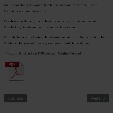
Die Überwachung des Volkes durch den Staat war im "Dritten Reich"
flächendeckend und lückenlos.
Es gab keinen Bereich, der nicht statistisch erfasst wurde, in dem nicht
Vorschriften, Gebote und Verbote zu beachten waren.
Ein Beispiel, wie die Leute sich bei anstehenden Kontrollen aus möglichen
Problemen herausmanövrierten, kann uns Sigurd Gall erzählen.
>>> … mit Klick auf das PDF-Icon zum Original-Format!
Vorheriger Beitrag: MM 16/2010. … in das gleiche Mädchen ve
Nächster Beit
Zurück
Weiter