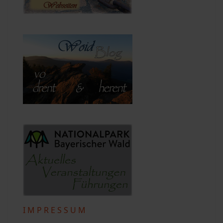
I M P R E S S U M