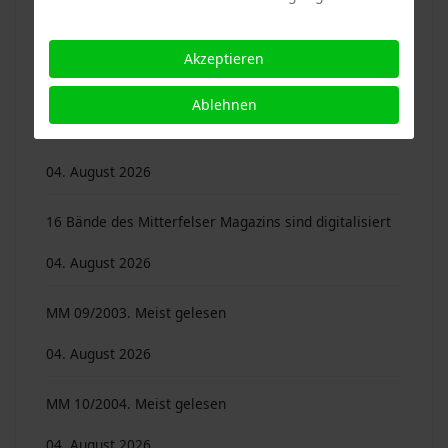
Sie bleiben in Erinnerung oder sind es wert ...
04. August 2026
Akzeptieren
Mitterfelser Magazin 16/2010. 40 Beiträge von 25
Ablehnen
Autoren …
04. August 2026
16 Bände des Mitterfelser Magazins sind digitalisiert
04. August 2026
MM 09/2003. Meist gelesen
04. August 2026
MM 10/2004. Meist gelesen
04. August 2026