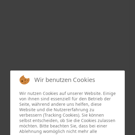
Wir benutzen Cookies
Wir nutzen Cookies auf unserer Website. Einige
von ihnen sind essenziell für den Betrieb der
Seite, während andere uns helfen, diese
Website und die Nutzererfahrung zu
verbessern (Tracking Cookies). Sie können
selbst entscheiden, ob Sie die Cookies zulassen
möchten. Bitte beachten Sie, dass bei einer
Ablehnung womöglich nicht mehr alle