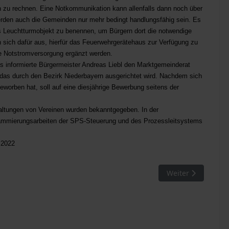
n zu rechnen. Eine Notkommunikation kann allenfalls dann noch über
werden auch die Gemeinden nur mehr bedingt handlungsfähig sein. Es
s Leuchtturmobjekt zu benennen, um Bürgern dort die notwendige
sich dafür aus, hierfür das Feuerwehrgerätehaus zur Verfügung zu
ne Notstromversorgung ergänzt werden.
 informierte Bürgermeister Andreas Liebl den Marktgemeinderat
 das durch den Bezirk Niederbayern ausgerichtet wird. Nachdem sich
worben hat, soll auf eine diesjährige Bewerbung seitens der
altungen von Vereinen wurden bekanntgegeben. In der
ogrammierungsarbeiten der SPS-Steuerung und des Prozessleitsystems
 2022
ndgruppe Mitterfels
Nächster Beitrag:
Weiter