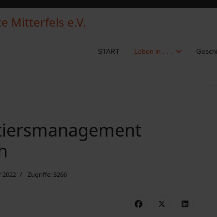
 Mitterfels e.V.
START
Leben in . . .
Geschi
tiersmanagement
h
 2022
Zugriffe: 3266