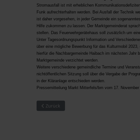
Stromausfall ist mit erheblichen Kommunikationsdefizite
Funk aufrechterhalten werden. Bei Ausfall der Technik 
ist daher vorgesehen, in jeder Gemeinde ein sogenannte
Hilfe zukommen zu lassen. Der Marktgemeinderat sprach 
stellen. Das Feuerwehrgerätehaus soll zusätzlich um ei
Unter Tagesordnungspunkt Information und Verschiedenes
über eine mögliche Bewerbung für das Kulturmobil 2023,
hierfür die Nachbargemeinde Haibach im nächsten Jahr be
Marktgemeinde verzichtet werden.
Weitere verschiedene gemeindliche Termine und Veranst
nichtöffentlichen Sitzung soll über die Vergabe der Pr
in der Kläranlage entschieden werden.
Pressemitteilung Markt Mitterfels/bm vom 17. November
Vorheriger Beitrag: 500 Euro für die FFW-Juge
Zurück