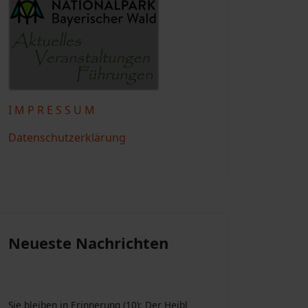
I M P R E S S U M
Datenschutzerklärung
Neueste Nachrichten
Sie bleiben in Erinnerung (10): Der Heibl