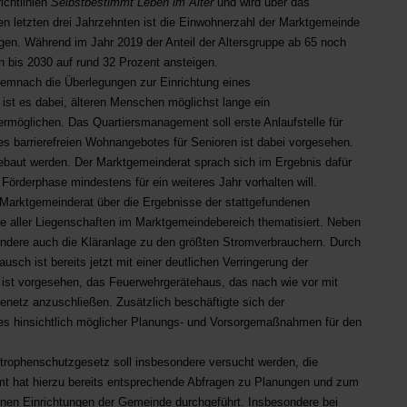
ichtlinien
Selbstbestimmt Leben im Alter
und wird über das
den letzten drei Jahrzehnten ist die Einwohnerzahl der Marktgemeinde
en. Während im Jahr 2019 der Anteil der Altersgruppe ab 65 noch
n bis 2030 auf rund 32 Prozent ansteigen.
mnach die Überlegungen zur Einrichtung eines
ist es dabei, älteren Menschen möglichst lange ein
rmöglichen. Das Quartiersmanagement soll erste Anlaufstelle für
es barrierefreien Wohnangebotes für Senioren ist dabei vorgesehen.
sgebaut werden. Der Marktgemeinderat sprach sich im Ergebnis dafür
rderphase mindestens für ein weiteres Jahr vorhalten will.
 Marktgemeinderat über die Ergebnisse der stattgefundenen
e aller Liegenschaften im Marktgemeindebereich thematisiert. Neben
ondere auch die Kläranlage zu den größten Stromverbrauchern. Durch
ch ist bereits jetzt mit einer deutlichen Verringerung der
 ist vorgesehen, das Feuerwehrgerätehaus, das nach wie vor mit
enetz anzuschließen. Zusätzlich beschäftigte sich der
s hinsichtlich möglicher Planungs- und Vorsorgemaßnahmen für den
rophenschutzgesetz soll insbesondere versucht werden, die
samt hat hierzu bereits entsprechende Abfragen zu Planungen und zum
enen Einrichtungen der Gemeinde durchgeführt. Insbesondere bei