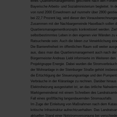
eines Quartiersmanagements geschieht nach den Förderr
Bayerische Arbeits- und Sozialministerium begleitet. In 
von rund 2000 Einwohnern auf nunmehr über 2800 gestieg
bei 22,7 Prozent lag, wird dieser den Vorausberechnunge
Zusammen mit der Nachbargemeinde Haselbach sollen de
Quartiersmanagementkonzepts konkretisiert werden. Ziel 
selbstbestimmtes Leben in den eigenen vier Wänden zu e
Ratsuchende sein. Auch die Ideen zur Verwirklichung ein
Die Barrierefreiheit im öffentlichen Raum soll weiter au
aus, dass man das Quartiersmanagement auch nach der Fö
Bürgermeister Andreas Liebl informierte im Weiteren den
Projektgruppe Energie. Dabei wurden die Stromverbräuch
der Wohnanlage in der Steinburger Straße gehört insbes
die Ertüchtigung der Steuerungsanlage und den Pumpentaus
Verbräuche in der Kläranlage zu rechnen. Darüber hinaus
Elektroheizung ausgestattet ist, an das örtliche Nahwärm
Marktgemeinderat mit einem Schreiben des Landratsamte
Fall eines großflächig langandauernden Stromausfalls.
Im Zuge der Einleitung von Maßnahmen nach dem Katast
kritische Infrastruktur aufrechtzuerhalten. Das Landrat
aktuellen Stand einer Notstromversorgung bei verschied