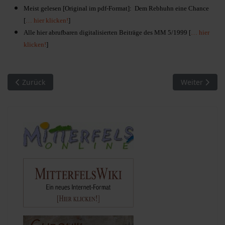
Meist gelesen [Original im pdf-Format]: Dem Rebhuhn eine Chance
[
… hier klicken!
]
Alle hier abrufbaren digitalisierten Beiträge des MM 5/1999 [
… hier
klicken!
]
Vorheriger Beitrag: MM 04/1998. Meist gelesen
Nächster Bei
Zurück
Weiter