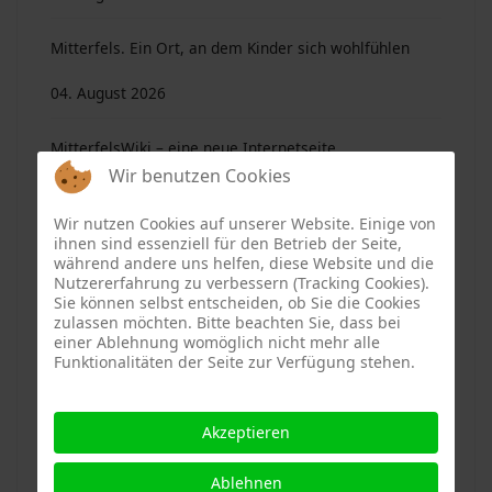
Mitterfels. Ein Ort, an dem Kinder sich wohlfühlen
04. August 2026
MitterfelsWiki – eine neue Internetseite
Wir benutzen Cookies
04. August 2026
Wir nutzen Cookies auf unserer Website. Einige von
ihnen sind essenziell für den Betrieb der Seite,
Sie bleiben in Erinnerung oder sind es wert ...
während andere uns helfen, diese Website und die
Nutzererfahrung zu verbessern (Tracking Cookies).
04. August 2026
Sie können selbst entscheiden, ob Sie die Cookies
zulassen möchten. Bitte beachten Sie, dass bei
einer Ablehnung womöglich nicht mehr alle
Mitterfelser Magazin 16/2010. 40 Beiträge von 25
Funktionalitäten der Seite zur Verfügung stehen.
Autoren …
Akzeptieren
04. August 2026
Ablehnen
16 Bände des Mitterfelser Magazins sind digitalisiert