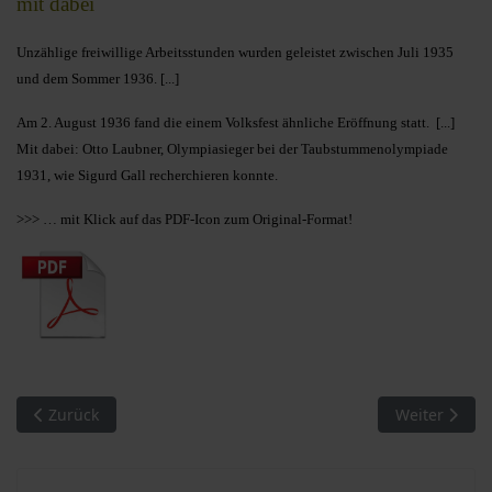
mit dabei
Unzählige freiwillige Arbeitsstunden wurden geleistet zwischen Juli 1935
und dem Sommer 1936. [...]
Am
2. August 1936 fand die einem Volksfest ähnliche Eröffnung statt. [...]
Mit dabei: Otto Laubner, Olympiasieger bei der Taubstummenolympiade
1931, wie Sigurd Gall recherchieren konnte.
>>> … mit Klick auf das PDF-Icon zum Original-Format!
Vorheriger Beitrag: MM 16/2010. Das ehemalige Gefängnis w
Nächster Bei
Zurück
Weiter