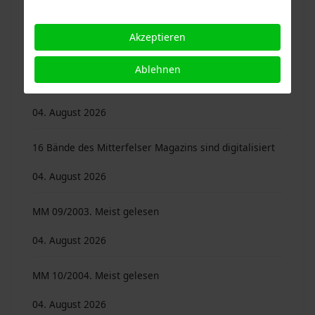
04. August 2026
Akzeptieren
Mitterfelser Magazin 16/2010. 40 Beiträge von 25
Ablehnen
Autoren …
04. August 2026
16 Bände des Mitterfelser Magazins sind digitalisiert
04. August 2026
MM 09/2003. Meist gelesen
04. August 2026
MM 10/2004. Meist gelesen
04. August 2026