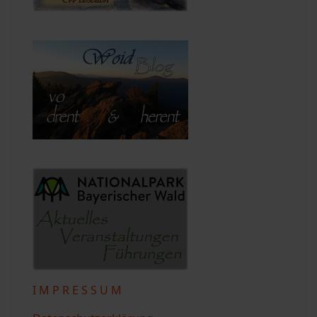
I M P R E S S U M