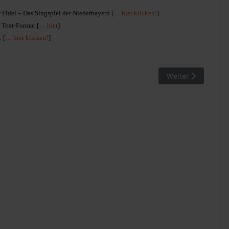
 Fidel – Das Singspiel der Niederbayern [
… hier klicken!
]
 Text-Format [
… hier
]
 [
… hier klicken!
]
n
Nächster Beitrag:
Weiter