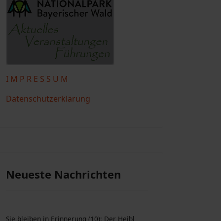
I M P R E S S U M
Datenschutzerklärung
Neueste Nachrichten
Sie bleiben in Erinnerung (10): Der Heibl