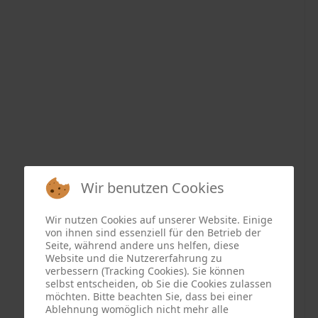
Wir benutzen Cookies
Wir nutzen Cookies auf unserer Website. Einige
von ihnen sind essenziell für den Betrieb der
Seite, während andere uns helfen, diese
Website und die Nutzererfahrung zu
verbessern (Tracking Cookies). Sie können
selbst entscheiden, ob Sie die Cookies zulassen
möchten. Bitte beachten Sie, dass bei einer
Ablehnung womöglich nicht mehr alle