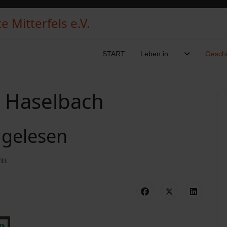
 Mitterfels e.V.
START
Leben in . . .
Geschi
, Haselbach
 gelesen
333