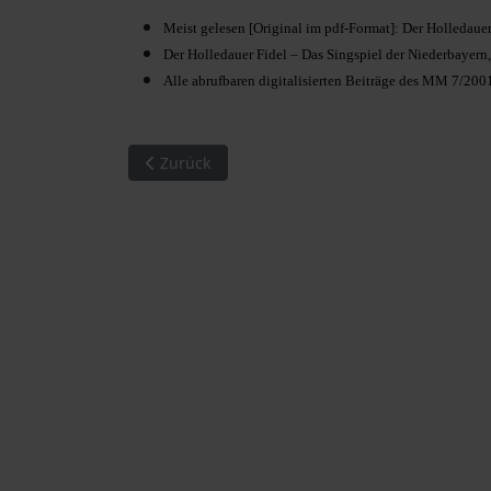
Meist gelesen [Original im pdf-Format]: Der Holledauer
Der Holledauer Fidel – Das Singspiel der Niederbayern,
Alle abrufbaren digitalisierten Beiträge des MM 7/2001
Vorheriger Beitrag: MM 06/2000. Meist gelese
Zurück