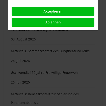
Neues aus unseren Gemeinden: Sammelordner ...
Akzeptieren
04. August 2026
Ablehnen
Von klein auf fit fürs digitale Zeitalter
03. August 2026
Mitterfels. Sommerkonzert des Burgtheatervereins
26. Juli 2026
Gschwendt. 150 Jahre Freiwillige Feuerwehr
26. Juli 2026
Mitterfels: Benefizkonzert zur Sanierung des
Panoramabades …