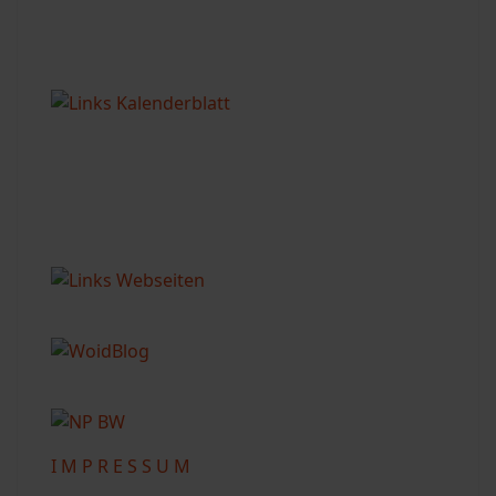
I M P R E S S U M