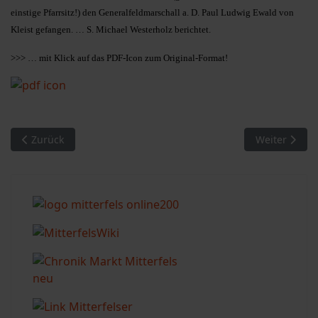
einstige Pfarrsitz!) den Generalfeldmarschall a. D. Paul Ludwig Ewald von
Kleist gefangen. … S. Michael Westerholz berichtet.
>>> … mit Klick auf das PDF-Icon zum Original-Format!
Vorheriger Beitrag: MM 16/2010. Zweiter Weltkrieg in Mitterfel
Nächster Beit
Zurück
Weiter