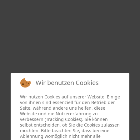
Wir benutzen Cookies
Wir nutzen Cookies auf unserer Website. Einige
von ihnen sind essenziell für den Betrieb der
Seite, während andere uns helfen, diese
Website und die Nutzererfahrung zu
verbessern (Tracking Cookies). Sie können
selbst entscheiden, ob Sie die Cookies zulassen
möchten. Bitte beachten Sie, dass bei einer
Ablehnung womöglich nicht mehr alle