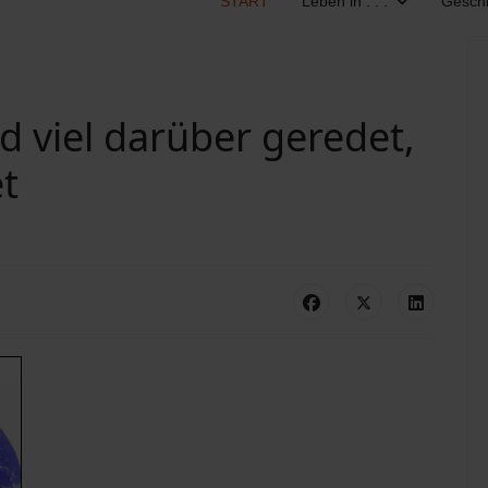
START
Leben in . . .
Geschi
 viel darüber geredet,
et