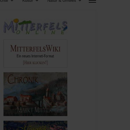
chte
Kultur
Natur & Umwelt