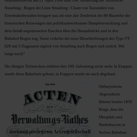
Gratulationscour am 21. April 1996 zum 100. Geburtstag der Teilstrecke
Straubing - Bogen der Linie Straubing - Cham von Tausenden von
Eisenbahnfreunden belagert war, als eine alte Tenderlok der 86-Baureihe die
historischen Reisewägen mit publikumswirksamer Dampfentwicklung und
dem Anlaß angemessenen Fauchen über die Donaubrücke und in den
Bahnhof Bogen zog. Sonst verkehrt der neue Dieseltriebwagen des Typs VT
628 mit 5 Zugpaaren täglich von Straubing nach Bogen und zurück. Wie
lange noch?
Die übrigen Teilstrecken erlebten den 100. Geburtstag nicht mehr. In Etappen
wurde diese Bahnlinie gebaut, in Etappen wurde sie auch abgebaut.
Ostbayerische
Abgeordnete
führten bereits 1850
Klage, dass die
Oberpfalz und
Niederbayern in
Sachen Bahnbau