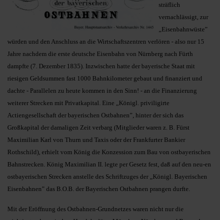
sträflich
vernachlässigt, zur
„Eisenbahnwüste”
würden und den Anschluss an die Wirtschaftszentren verlören - also nur 15
Jahre nachdem die erste deutsche Eisenbahn von Nürnberg nach Fürth
dampfte (7. Dezember 1835). Inzwischen hatte der bayerische Staat mit
riesigen Geldsummen fast 1000 Bahnkilometer gebaut und finanziert und
dachte - Parallelen zu heute kommen in den Sinn! - an die Finanzierung
weiterer Strecken mit Privatkapital. Eine „Königl. priviligirte
Actiengesellschaft der bayerischen Ostbahnen”, hinter der sich das
Großkapital der damaligen Zeit verbarg (Mitglieder waren z. B. Fürst
Maximilian Karl von Thurn und Taxis oder der Frankfurter Bankier
Rothschild), erhielt vom König die Konzession zum Bau von ostbayerischen
Bahnstrecken. König Maximilian II. legte per Gesetz fest, daß auf den neu-en
ostbayerischen Strecken anstelle des Schriftzuges der „Königl. Bayerischen
Eisenbahnen” das B.O.B. der Bayerischen Ostbahnen prangen durfte.
Mit der Eröffnung des Ostbahnen-Grundnetzes waren nicht nur die