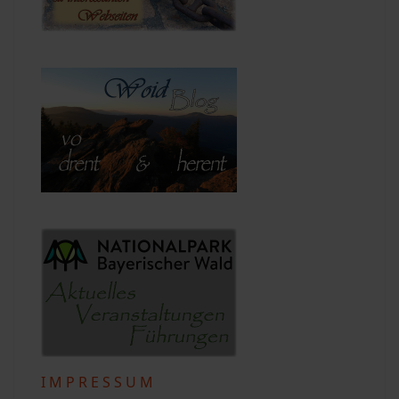
I M P R E S S U M