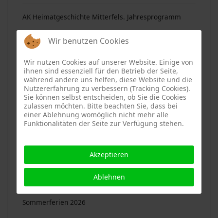
AK Heimatgeschichte Mitterfels. Jahresprogramm
2026
Wir benutzen Cookies
04. August 2026
Wir nutzen Cookies auf unserer Website. Einige von
ihnen sind essenziell für den Betrieb der Seite,
Haselbach. „Kirta“ mit Jubiläum
während andere uns helfen, diese Website und die
Nutzererfahrung zu verbessern (Tracking Cookies).
Sie können selbst entscheiden, ob Sie die Cookies
04. August 2026
zulassen möchten. Bitte beachten Sie, dass bei
einer Ablehnung womöglich nicht mehr alle
Mitterfels. Kinderferienprogramm in der
Funktionalitäten der Seite zur Verfügung stehen.
Sommerferien 2026
Akzeptieren
04. August 2026
Ablehnen
Haselbach. Kinderferienprogramm in den
Sommerferien 2026