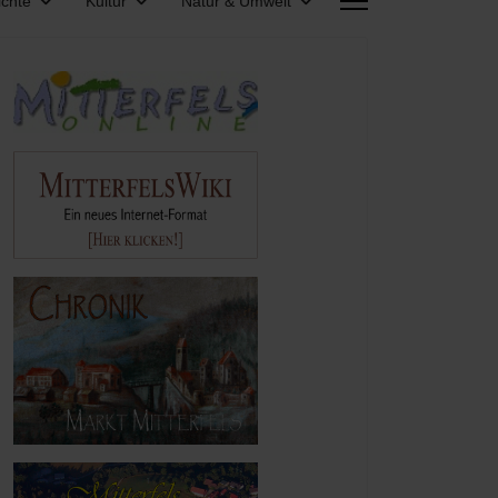
chte
Kultur
Natur & Umwelt