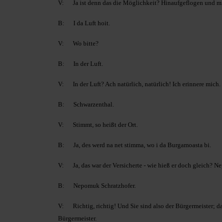
V: Ja ist denn das die Möglichkeit? Hinaufgeflogen und 
B: I da Luft hoit.
V: Wo bitte?
B: In der Luft.
V: In der Luft? Ach natürlich, natürlich! Ich erinnere mich.
B: Schwarzenthal.
V: Stimmt, so heißt der Ort.
B: Ja, des werd na net stimma, wo i da Burgamoasta bi.
V: Ja, das war der Versicherte - wie hieß er doch gleich? 
B: Nepomuk Schratzhofer.
V: Richtig, richtig! Und Sie sind also der Bürgermeister; da
Bürgermeister.