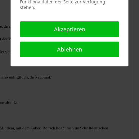
Funktionalitäten der Seite zur Verfügung
stehen.
e, da arm!
Akzeptieren
 der Versicherungsfall eingetreten.
Ablehnen
lei sieben Meter hou oba, hoch herunter.
st scho auffigflogn, da Nepomuk!
zammaboußt.
 Mit dem, mit dem Zuber; Bottich hoaßt man im Schriftdeutschen.