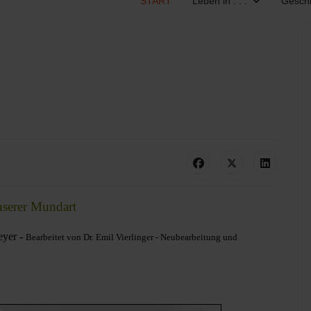
START
Leben in . . .
Geschi
nserer Mundart
eyer -
Bearbeitet von Dr. Emil Vierlinger - Neubearbeitung und