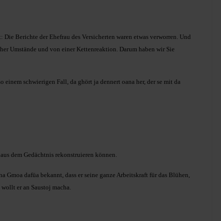
: Die Berichte der Ehefrau des Versicherten waren etwas verworren. Und
icher Umstände und von einer Kettenreaktion. Darum haben wir Sie
o einem schwierigen Fall, da ghört ja dennert oana her, der se mit da
r aus dem Gedächtnis rekonstruieren können.
a Gmoa dafüa bekannt, dass er seine ganze Arbeitskraft für das Blühen,
wollt er an Saustoj macha.