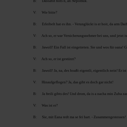
B: Daloabit hots n, an Nepomuk.
V: Wie bitte?
B: Erleibelt hat es ihn. - Verunglückt is er hoit, da arm Daif
V: Ach so, er war Versicherungsnehmer bei uns, und jetzt ist
B: Jawoll! Ein Fall ist eingetreten. Sie und wos für oana! G
V: Ach so, er ist gestürzt?
B: Jawoll! Ja, na, des hoaßt eigentli, eigentlich nein! Er i
V: Hinaufgeflogen? Ja, das gibt es doch gar nicht!
B: Ja freili gibts des! Und drom, da is a nacha min Zuba 
V: Was ist er?
B: Sie, mit Eana redt ma se fei hart. - Zusammengestessen!