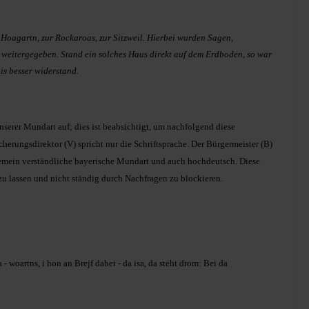
 Hoagartn, zur Rockaroas, zur Sitzweil. Hierbei wurden Sagen,
t weitergegeben. Stand ein solches Haus direkt auf dem Erdboden, so war
is besser widerstand.
serer Mundart auf; dies ist beabsichtigt, um nachfolgend diese
cherungsdirektor (V) spricht nur die Schriftsprache. Der Bürgermeister (B)
lgemein verständliche bayerische Mundart und auch hochdeutsch. Diese
 zu lassen und nicht ständig durch Nachfragen zu blockieren.
 woartns, i hon an Brejf dabei - da isa, da steht drom: Bei da