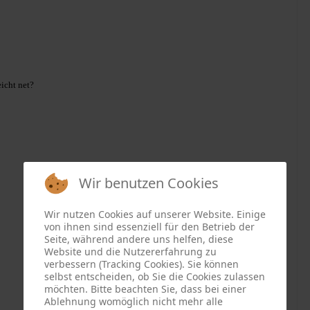
icht net?
Wir benutzen Cookies
Wir nutzen Cookies auf unserer Website. Einige
von ihnen sind essenziell für den Betrieb der
Seite, während andere uns helfen, diese
Website und die Nutzererfahrung zu
verbessern (Tracking Cookies). Sie können
selbst entscheiden, ob Sie die Cookies zulassen
möchten. Bitte beachten Sie, dass bei einer
Ablehnung womöglich nicht mehr alle