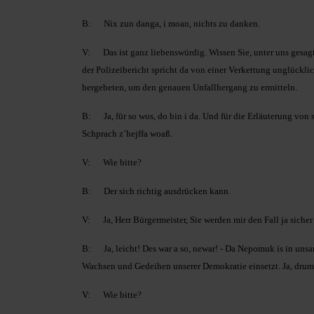
B: Nix zun danga, i moan, nichts zu danken.
V: Das ist ganz liebenswürdig. Wissen Sie, unter uns gesagt
der Polizeibericht spricht da von einer Verkettung unglückl
hergebeten, um den genauen Unfallhergang zu ermitteln.
B: Ja, für so wos, do bin i da. Und für die Erläuterung von s
Schprach z’hejffa woaß.
V: Wie bitte?
B: Der sich richtig ausdrücken kann.
V: Ja, Herr Bürgermeister, Sie werden mir den Fall ja siche
B: Ja, leicht! Des war a so, newar! - Da Nepomuk is in unsan
Wachsen und Gedeihen unserer Demokratie einsetzt. Ja, drum 
V: Wie bitte?