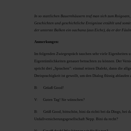
In so stattlichen Bauernhäusern traf man sich zum Roigoatn,
Geschichten und geschichtliche Ereignisse erzählt und somi
der unterste Balken ein oachana (aus Eiche), da er der Fäuln
Anmerkungen:
Im folgenden Zwiegespräch tauchen sehr viele Eigenheiten un
Eigentümlichkeiten genauer betrachten zu können.
Der Versi
spricht drei „Sprachen”: einmal reinen Dialekt, dann die al
Dreisprachigkeit ist gewollt, um den Dialog flüssig ablaufen
B: Grüaß Good!
V: Guten Tag! Sie wünschen?
B: Grüß Good, bittschön, bini da richti bei da Dings, bei da -
Unfallversicherungsgesellschaft Nepp. Bini da recht?
V: Gewiß doch! Was können wir für Sie tun?