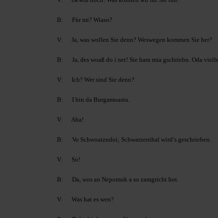
B: Für mi? Wiaso?
V: Ja, was wollen Sie denn? Weswegen kommen Sie her?
B: Ja, des woaß do i net! Sie ham mia gschriebn. Oda vielle
V: Ich? Wer sind Sie denn?
B: I bin da Burgamoasta.
V: Aha!
B: Vo Schwoarzndoi; Schwarzenthal wird’s geschrieben.
V: So!
B: Da, wos an Nepomuk a so zamgricht hot.
V: Was hat es wen?