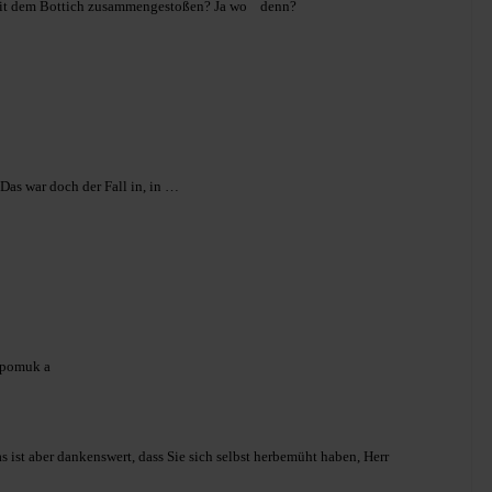
mit dem Bottich zusammengestoßen? Ja wo denn?
 Das war doch der Fall in, in …
Nepomuk a
s ist aber dankenswert, dass Sie sich selbst herbemüht haben, Herr