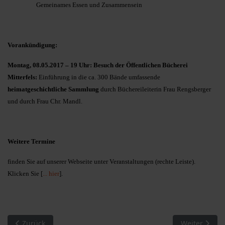
Gemeinames Essen und Zusammensein
Vorankündigung:
Montag, 08.05.2017 – 19 Uhr: Besuch der Öffentlichen Bücherei
Mitterfels:
Einführung in die ca. 300 Bände umfassende
heimatgeschichtliche Sammlung
durch Büchereileiterin Frau Rengsberger
und durch Frau Chr. Mandl.
Weitere Termine
finden Sie auf unserer Webseite unter Veranstaltungen (rechte Leiste).
Klicken Sie [
... hier
].
Vorheriger Beitrag: Zentrales Gemeindearchiv: Altes Kulturgu
Nächster Bei
Zurück
Weiter