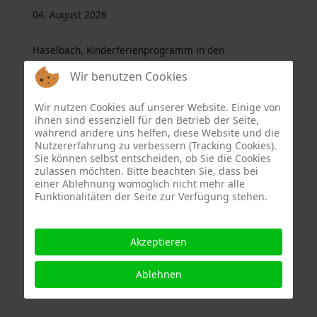
04. August 2026
Haselbach. Kinderferienprogramm in den
Wir benutzen Cookies
Sommerferien 2026
04. August 2026
Wir nutzen Cookies auf unserer Website. Einige von
ihnen sind essenziell für den Betrieb der Seite,
während andere uns helfen, diese Website und die
Ascha. Kinderferienprogramm in den Sommerferien
Nutzererfahrung zu verbessern (Tracking Cookies).
Sie können selbst entscheiden, ob Sie die Cookies
2026
zulassen möchten. Bitte beachten Sie, dass bei
einer Ablehnung womöglich nicht mehr alle
04. August 2026
Funktionalitäten der Seite zur Verfügung stehen.
Mitterfels. Ein Ort, an dem Kinder sich wohlfühlen
Akzeptieren
04. August 2026
Ablehnen
MitterfelsWiki – eine neue Internetseite