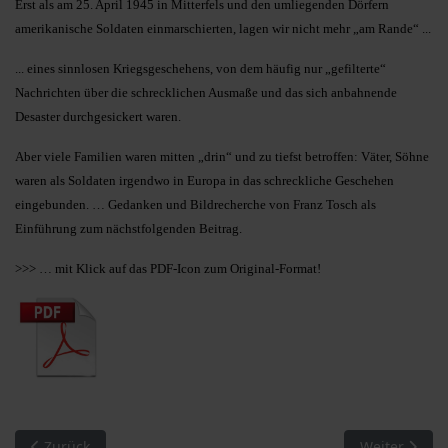
Erst als am 25. April 1945 in Mitterfels und den umliegenden Dörfern
amerikanische Soldaten einmarschierten, lagen wir nicht mehr „am Rande“ ...
... eines sinnlosen Kriegsgeschehens, von dem häufig nur „gefilterte“
Nachrichten über die schrecklichen Ausmaße und das sich anbahnende
Desaster durchgesickert waren.
Aber viele Familien waren mitten „drin“ und zu tiefst betroffen: Väter, Söhne
waren als Soldaten irgendwo in Europa in das schreckliche Geschehen
eingebunden. … Gedanken und Bildrecherche von Franz Tosch als
Einführung zum nächstfolgenden Beitrag.
>>> … mit Klick auf das PDF-Icon zum Original-Format!
Vorheriger Beitrag: MM 16/2010. Zweiter Weltkrieg in Mitterfel
Nächster Beit
Zurück
Weiter