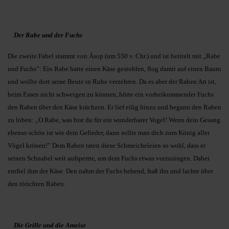
Der Rabe und der Fuchs
Die zweite Fabel stammt von Äsop (um 550 v. Chr.) und ist betitelt mit „Rabe
und Fuchs”: Ein Rabe hatte einen Käse gestohlen, flog damit auf einen Baum
und wollte dort seine Beute in Ruhe verzehren. Da es aber der Raben Art ist,
beim Essen nicht schweigen zu können, hörte ein vorbeikommender Fuchs
den Raben über den Käse krächzen. Er lief eilig hinzu und begann den Raben
zu loben: „O Rabe, was bist du für ein wunderbarer Vogel! Wenn dein Gesang
ebenso schön ist wie dein Gefieder, dann sollte man dich zum König aller
Vögel krönen!” Dem Raben taten diese Schmeicheleien so wohl, dass er
seinen Schnabel weit aufsperrte, um dem Fuchs etwas vorzusingen. Dabei
entfiel ihm der Käse. Den nahm der Fuchs behend, fraß ihn und lachte über
den törichten Raben.
Die Grille und die Ameise