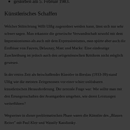
gestorben am 5. Februar 1983.
Künstlerisches Schaffen
Welcher Stilrichtung Willi Ulfig zugeordnet werden kann, lässt sich nur sehr
schwer sagen. Man erkannte die genetische Verwandtschaft sowohl mit dem
Impressionismus als auch mit dem Expressionismus, man spürte aber auch die
Einflüsse von Fauves, Delaunay, Marc und Macke. Eine eindeutige
Zuschreibung ist jedoch auch den zeitgenössischen Kritikern nicht möglich
gewesen.
In der ersten Zeit als freischaffender Künstler in Breslau (1933-39) stand
Ulfig wie die meisten Zeitgenossen vor einer schier unlösbaren
künstlerischen Herausforderung. Die zentrale Frage war: Wie sollte man mit
den Errungenschaften der Avantgarden umgehen, wie deren Leistungen
weiterführen?
Wegweiser in dieser problematischen Phase waren die Künstler des „Blauen
Reiter” mit Paul Klee und Wassily Kandinsky.