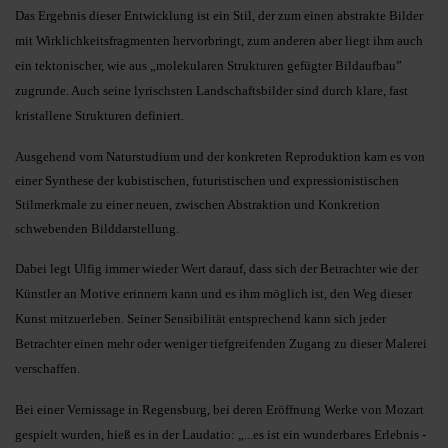
Das Ergebnis dieser Entwicklung ist ein Stil, der zum einen abstrakte Bilder
mit Wirklichkeitsfragmenten hervorbringt, zum anderen aber liegt ihm auch
ein tektonischer, wie aus „molekularen Strukturen gefügter Bildaufbau”
zugrunde. Auch seine lyrischsten Landschaftsbilder sind durch klare, fast
kristallene Strukturen definiert.
Ausgehend vom Naturstudium und der konkreten Reproduktion kam es von
einer Synthese der kubistischen, futuristischen und expressionistischen
Stilmerkmale zu einer neuen, zwischen Abstraktion und Konkretion
schwebenden Bilddarstellung.
Dabei legt Ulfig immer wieder Wert darauf, dass sich der Betrachter wie der
Künstler an Motive erinnern kann und es ihm möglich ist, den Weg dieser
Kunst mitzuerleben. Seiner Sensibilität entsprechend kann sich jeder
Betrachter einen mehr oder weniger tiefgreifenden Zugang zu dieser Malerei
verschaffen.
Bei einer Vernissage in Regensburg, bei deren Eröffnung Werke von Mozart
gespielt wurden, hieß es in der Laudatio: „...es ist ein wunderbares Erlebnis -