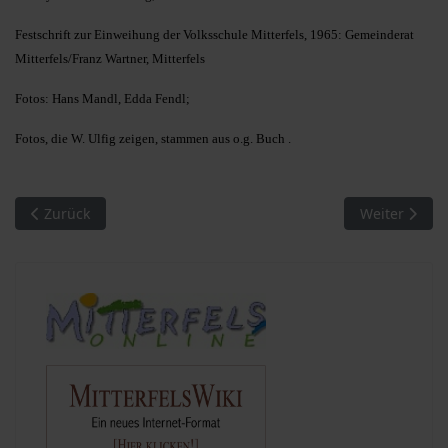
Festschrift zur Einweihung der Volksschule Mitterfels, 1965: Gemeinderat
Mitterfels/Franz Wartner, Mitterfels
Fotos: Hans Mandl, Edda Fendl;
Fotos, die W. Ulfig zeigen, stammen aus o.g. Buch .
Vorheriger Beitrag: Markterhebung - 50 Jahre Markt Mitterfel
Nächster Bei
Zurück
Weiter