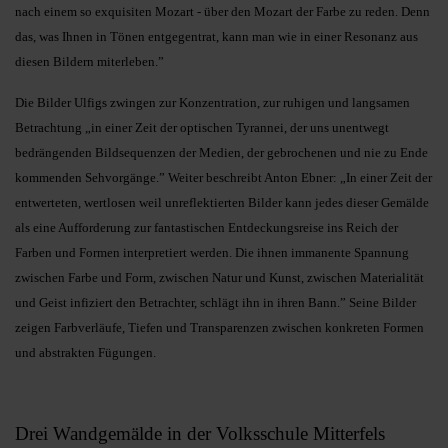
nach einem so exquisiten Mozart - über den Mozart der Farbe zu reden. Denn
das, was Ihnen in Tönen entgegentrat, kann man wie in einer Resonanz aus
diesen Bildern miterleben.”
Die Bilder Ulfigs zwingen zur Konzentration, zur ruhigen und langsamen
Betrachtung „in einer Zeit der optischen Tyrannei, der uns unentwegt
bedrängenden Bildsequenzen der Medien, der gebrochenen und nie zu Ende
kommenden Sehvorgänge.” Weiter beschreibt Anton Ebner: „In einer Zeit der
entwerteten, wertlosen weil unreflektierten Bilder kann jedes dieser Gemälde
als eine Aufforderung zur fantastischen Entdeckungsreise ins Reich der
Farben und Formen interpretiert werden. Die ihnen immanente Spannung
zwischen Farbe und Form, zwischen Natur und Kunst, zwischen Materialität
und Geist infiziert den Betrachter, schlägt ihn in ihren Bann.” Seine Bilder
zeigen Farbverläufe, Tiefen und Transparenzen zwischen konkreten Formen
und abstrakten Fügungen.
Drei Wandgemälde in der Volksschule Mitterfels