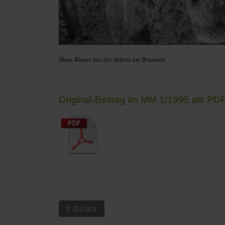
Hans Rieser bei der Arbeit am Brunnen
Original-Beitrag im MM 1/1995 als PDF-
Vorheriger Beitrag: Volksschule Mitterfels-Has
Zurück