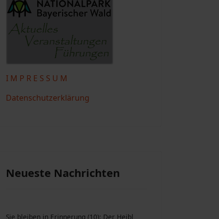
I M P R E S S U M
Datenschutzerklärung
Neueste Nachrichten
Sie bleiben in Erinnerung (10): Der Heibl