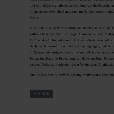
und schließlich digitalisiert werden. Auch auf die Feuersich
hingewiesen. Wenn die Beratungen im Oktober positiv verla
Fuchs.
In Mitterfels ist das Problem dringend, meint man beim AK. E
wirklich Bescheid. Archivwürdige Dokumente aus der Marktgem
1977 sei das Archiv gut geordnet. „Es ist schade, wenn altes 
Nach der Gebietsreform sei viel verloren gegangen, bedauert
im Staatsarchiv. Aufgeworfen wurde auch die Frage nach eine
Räume im „Haus der Begegnung“ auf der ehemaligen Ferienan
werden. Vielleicht werde nicht jeder Verein seine Unterlagen
Quelle: Elisabeth Röhn/BOG Zeitung (Zeitversetzte Übernahme
Vorheriger Beitrag: Sprachwandel oder Sprac
Zurück