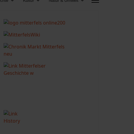
chte
Kultur
Natur & Umwelt