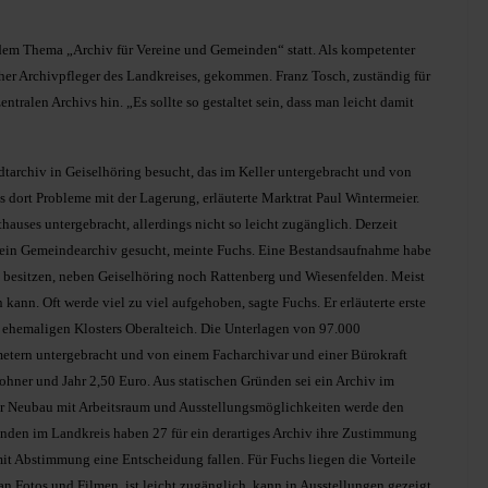
zu dem Thema „Archiv für Vereine und Gemeinden“ statt. Als kompetenter
cher Archivpfleger des Landkreises, gekommen. Franz Tosch, zuständig für
ntralen Archivs hin. „Es sollte so gestaltet sein, dass man leicht damit
tarchiv in Geiselhöring besucht, das im Keller untergebracht und von
s dort Probleme mit der Lagerung, erläuterte Marktrat Paul Wintermeier.
hauses untergebracht, allerdings nicht so leicht zugänglich. Derzeit
 ein Gemeindearchiv gesucht, meinte Fuchs. Eine Bestandsaufnahme habe
v besitzen, neben Geiselhöring noch Rattenberg und Wiesenfelden. Meist
 kann. Oft werde viel zu viel aufgehoben, sagte Fuchs. Er erläuterte erste
 ehemaligen Klosters Oberalteich. Die Unterlagen von 97.000
tern untergebracht und von einem Facharchivar und einer Bürokraft
hner und Jahr 2,50 Euro. Aus statischen Gründen sei ein Archiv im
ger Neubau mit Arbeitsraum und Ausstellungsmöglichkeiten werde den
nden im Landkreis haben 27 für ein derartiges Archiv ihre Zustimmung
mit Abstimmung eine Entscheidung fallen. Für Fuchs liegen die Vorteile
n Fotos und Filmen, ist leicht zugänglich, kann in Ausstellungen gezeigt