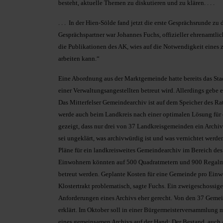
besteht, aktuelle Themen zu diskutieren und zu klären. . . .
. . . In der Hien-Sölde fand jetzt die erste Gesprächsrunde 
Gesprächspartner war Johannes Fuchs, offizieller ehrenamtli
die Publikationen des AK, wies auf die Notwendigkeit eines ze
arbeiten kann.“
Eine Abordnung aus der Marktgemeinde hatte bereits das Stad
einer Verwaltungsangestellten betreut wird. Allerdings gebe e
Das Mitterfelser Gemeindearchiv ist auf dem Speicher des Rat
werde auch beim Landkreis nach einer optimalen Lösung für
gezeigt, dass nur drei von 37 Landkreisgemeinden ein Archi
sei ungeklärt, was archivwürdig ist und was vernichtet werden
Pläne für ein landkreisweites Gemeindearchiv im Bereich des
Einwohnern könnten auf 500 Quadratmetern und 900 Regalme
betreut werden. Geplante Kosten für eine Gemeinde pro Einwo
Klostertrakt problematisch, sagte Fuchs. Ein zweigeschossi
Anforderungen eines Archivs eher gerecht. Von den 37 Gemei
erklärt. Im Oktober soll in einer Bürgermeisterversammlung 
eines gemeinsamen Archivs auf der Hand: Der Bestand, auch a