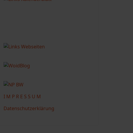
I M P R E S S U M
Datenschutzerklärung