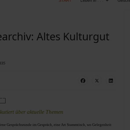
START
Leben in . . .
Geschi
rchiv: Altes Kulturgut
1335
u­tiert über ak­tu­el­le The­men
ffene Gesprächsrunde im Gespräch, eine Art Stammtisch, wo Gelegenheit