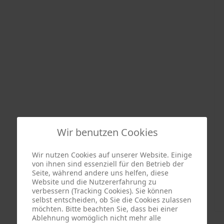
Wir benutzen Cookies
Wir nutzen Cookies auf unserer Website. Einige
von ihnen sind essenziell für den Betrieb der
Seite, während andere uns helfen, diese
Website und die Nutzererfahrung zu
verbessern (Tracking Cookies). Sie können
selbst entscheiden, ob Sie die Cookies zulassen
möchten. Bitte beachten Sie, dass bei einer
Ablehnung womöglich nicht mehr alle