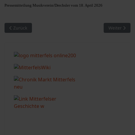
Pressemitteilung Musikverein/Drechsler vom 18. April 2026
Vorheriger Beitrag: 24 Kinder der Pfarreiengemeinschaft fei
Nächster Beit
Zurück
Weiter