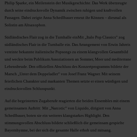
Philip Sparke, ein Meilenstein der Musikgeschichte. Das Werk überzeugte
durch seine eindrucksvolle Dynamik zwischen ruhigen und kraftvollen
Passagen. Dabei zeigte Anna Schedlbauer erneut ihr Können – diesmal als
Solistin am Altsaxophon.
Südländisches Flair zog in die Turnhalle einMit „Italo Pop Classics“ zog
südländisches Flair in die Turnhalle ein. Das Arrangement von Erwin Jahreis
vereinte bekannte italienische Popsongs zu einem klangvollen Gesamtbild
und weckte beim Publikum Assoziationen an Sommer, Meer und mediterrane
Lebensfreude. Den offiziellen Abschluss des Konzertprogramms bildete der
Marsch „Unter dem Doppeladler“ von Josef Franz Wagner. Mit seinem
feierlichen Charakter und markanten Themen setzte er einen würdigen und
eindrucksvollen Schlusspunkt.
Auf die begeisterten Zugaberufe reagierten die beiden Ensembles mit einem
gemeinsamen Auftritt: Mit „Narcotic“ von Liquido, dirigiert von Anna
Schedlbauer, boten sie ein weiteres klangstarkes Highlight. Den
stimmungsvollen Abschluss bildete schließlich die gemeinsam gespielte
Bayernhymne, bei der sich die gesamte Halle erhob und mitsang.