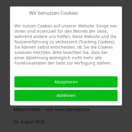
Haselbach. Kinderferienprogramm in den
Wir benutzen Cookies
Sommerferien 2026
Wir nutzen Cookies auf unserer Website. Einige von
04. August 2026
ihnen sind essenziell für den Betrieb der Seite,
während andere uns helfen, diese Website und die
Nutzererfahrung zu verbessern (Tracking Cookies).
Ascha. Kinderferienprogramm in den Sommerferien
Sie können selbst entscheiden, ob Sie die Cookies
zulassen möchten. Bitte beachten Sie, dass bei
2026
einer Ablehnung womöglich nicht mehr alle
Funktionalitäten der Seite zur Verfügung stehen.
04. August 2026
Akzeptieren
Mitterfels. Ein Ort, an dem Kinder sich wohlfühlen
04. August 2026
Ablehnen
MitterfelsWiki – eine neue Internetseite
04. August 2026