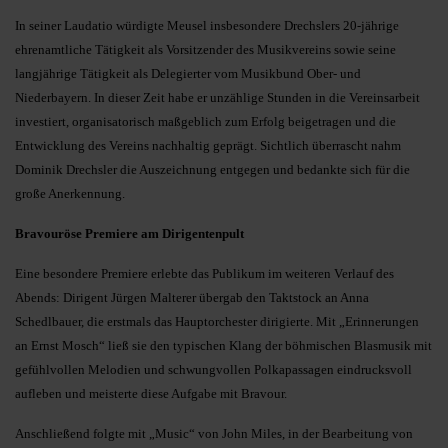
In seiner Laudatio würdigte Meusel insbesondere Drechslers 20-jährige
ehrenamtliche Tätigkeit als Vorsitzender des Musikvereins sowie seine
langjährige Tätigkeit als Delegierter vom Musikbund Ober- und
Niederbayern. In dieser Zeit habe er unzählige Stunden in die Vereinsarbeit
investiert, organisatorisch maßgeblich zum Erfolg beigetragen und die
Entwicklung des Vereins nachhaltig geprägt. Sichtlich überrascht nahm
Dominik Drechsler die Auszeichnung entgegen und bedankte sich für die
große Anerkennung.
Bravouröse Premiere am Dirigentenpult
Eine besondere Premiere erlebte das Publikum im weiteren Verlauf des
Abends: Dirigent Jürgen Malterer übergab den Taktstock an Anna
Schedlbauer, die erstmals das Hauptorchester dirigierte. Mit „Erinnerungen
an Ernst Mosch“ ließ sie den typischen Klang der böhmischen Blasmusik mit
gefühlvollen Melodien und schwungvollen Polkapassagen eindrucksvoll
aufleben und meisterte diese Aufgabe mit Bravour.
Anschließend folgte mit „Music“ von John Miles, in der Bearbeitung von