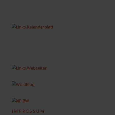
I M P R E S S U M