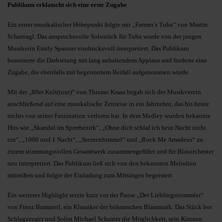
Publikum erklatscht sich eine erste Zugabe
Ein erster musikalischer Höhepunkt folgte mit „Farmer’s Tuba“ von Martin
Scharnagl. Das anspruchsvolle Solostück für Tuba wurde von der jungen
Musikerin Emily Spanner eindrucksvoll interpretiert. Das Publikum
honorierte die Darbietung mit lang anhaltendem Applaus und forderte eine
Zugabe, die ebenfalls mit begeistertem Beifall aufgenommen wurde.
Mit der „80er Kult(tour)“ von Thiemo Kraas begab sich der Musikverein
anschließend auf eine musikalische Zeitreise in ein Jahrzehnt, das bis heute
nichts von seiner Faszination verloren hat. In dem Medley wurden bekannte
Hits wie „Skandal im Sperrbezirk“, „Ohne dich schlaf ich heut Nacht nicht
ein“, „1000 und 1 Nacht“, „Sternenhimmel“ und „Rock Me Amadeus“ zu
einem stimmungsvollen Gesamtwerk zusammengeführt und für Blasorchester
neu interpretiert. Das Publikum ließ sich von den bekannten Melodien
mitreißen und folgte der Einladung zum Mitsingen begeistert.
Ein weiteres Highlight setzte kurz vor der Pause „Der Lieblingstrommler“
von Franz Bummerl, ein Klassiker der böhmischen Blasmusik. Das Stück bot
Schlagzeuger und Solist Michael Schuster die Möglichkeit, sein Können