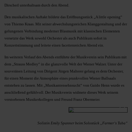
Dirscherl unterhaltsam durch den Abend.
Den musikalischen Auftakt bildete das Eröffnungsstück „A little opening“
von Thiemo Kraas. Mit seiner abwechslungsreichen Klanggestaltung und der
gelungenen Verbindung moderner Blasmusik mit klassischen Elementen
versetzte das Werk sowohl Orchester als auch Publikum sofort in
Konzertstimmung und leitete einen facettenreichen Abend ein.
Im weiteren Verlauf des Abends entführte der Musikverein sein Publikum mit
dem „Strauss Medley“ in die glanzvolle Welt der Wiener Walzer. Unter der
souveränen Leitung von Dirigent Jürgen Malterer gelang es dem Orchester,
für einen Moment die Atmosphäre eines prunkvollen Wiener Ballsaals
entstehen zu lassen. Mit „Musikantensehnsucht“ von Guido Henn wurde es
anschließend gefühlvoll. Der Musikverein widmete dieses Werk seinem
verstorbenen Musikerkollegen und Freund Franz Obermeier.
Solistin Emily Spanner beim Solostück „Farmer‘s Tuba“