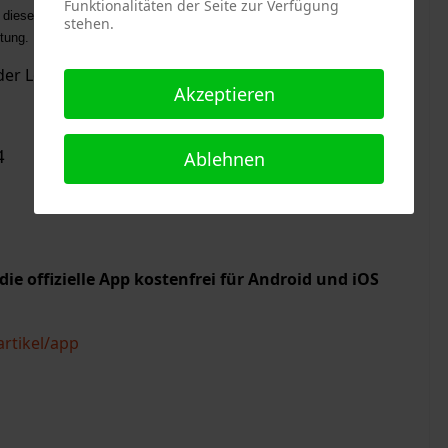
Funktionalitäten der Seite zur Verfügung
 dieses Jahr mit der in der Denkmalliste geführten Kirche und der im
stehen.
.
ng. Der Eintritt ist frei
der Lokalredaktion)
Akzeptieren
4
Ablehnen
 die offizielle App kostenfrei für Android und iOS
rtikel/app