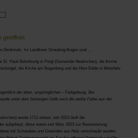
 geöffnet
nen Denkmals. Im Landkreis Straubing-Bogen sind …
he St. Pauli Bekehrung in Pürgl (Gemeinde Neukirchen), die Kirche
rockorgel, die Kirche am Bogenberg und die Hien-Sölde in Mitterfels.
igentlich der alten, ursprünglichen – Farbgebung. Bei
 wurde unter dem bisherigen Gelb noch die weiße Farbe aus der
irchen) wurde 1712 erbaut, seit 2023 läuft die
der aufgebaut; diese waren seit März 2023 zur Restaurierung
s diese mit Schrauben und Gewinden aus Holz verschraubt wurden.
aurator Robert Zachmayer wird am Tag des offenen Denkmals vor Ort