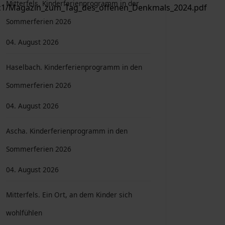
Mitterfels. Kinderferienprogramm in der
f6c1/Magazin_zum_Tag_des_offenen_Denkmals_2024.pdf
Sommerferien 2026
04. August 2026
: Armenfürsorge im Orden
Haselbach. Kinderferienprogramm in den
Sommerferien 2026
04. August 2026
Ascha. Kinderferienprogramm in den
Sommerferien 2026
04. August 2026
Mitterfels. Ein Ort, an dem Kinder sich
wohlfühlen