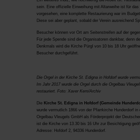
sein. Eine offizielle Einweihung mit Altarweihe ist für da
vorgesehen, eine komplette Restaurierung war im Budget n
Diese sei aber geplant, sobald der Verein ausreichend
Besucher können vor Ort am Seitenstreifen auf der gege
Für jede Spende sind die Organisatoren dankbar, denn d
Denkmals wird die Kirche Pürgl von 10 bis 18 Uhr geöffnet
Besucher durchgeführt.
Die Orgel in der Kirche St. Edigna in Hofdorf wurde vermut
Im Jahr 2017 wurde die Orgel durch die Orgelbau Vleuge
restauriert. Foto: Xaver Kern/Archiv
Die
Kirche St. Edigna in Hofdorf (Gemeinde Hunderdor
wurde vermutlich 1866 von der Pfarrkirche Hunderdorf in d
Orgelbau Vleugels GmbH als Förderprojekt der Deutsche
ist die Kirche von 13.30 bis 16 Uhr zur Besichtigung geöff
Adresse: Hofdorf 2, 94336 Hunderdorf.