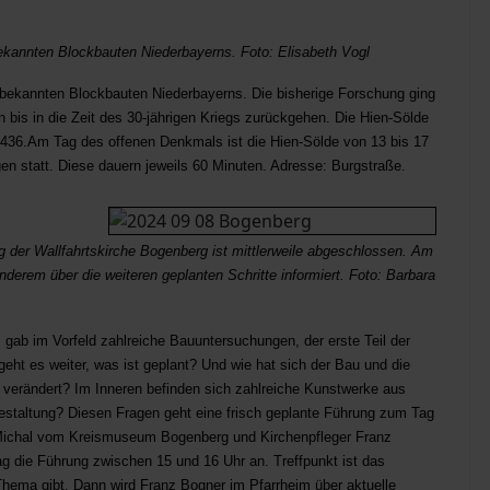
e bekannten Blockbauten Niederbayerns. Foto: Elisabeth Vogl
e bekannten Blockbauten Niederbayerns. Die bisherige Forschung ging
 bis in die Zeit des 30-jährigen Kriegs zurückgehen. Die Hien-Sölde
r 1436.Am Tag des offenen Denkmals ist die Hien-Sölde von 13 bis 17
n statt. Diese dauern jeweils 60 Minuten. Adresse: Burgstraße.
ung der Wallfahrtskirche Bogenberg ist mittlerweile abgeschlossen. Am
derem über die weiteren geplanten Schritte informiert. Foto: Barbara
s gab im Vorfeld zahlreiche Bauuntersuchungen, der erste Teil der
eht es weiter, was ist geplant? Und wie hat sich der Bau und die
it verändert? Im Inneren befinden sich zahlreiche Kunstwerke aus
staltung? Diesen Fragen geht eine frisch geplante Führung zum Tag
Michal vom Kreismuseum Bogenberg und Kirchenpfleger Franz
 die Führung zwischen 15 und 16 Uhr an. Treffpunkt ist das
hema gibt. Dann wird Franz Bogner im Pfarrheim über aktuelle