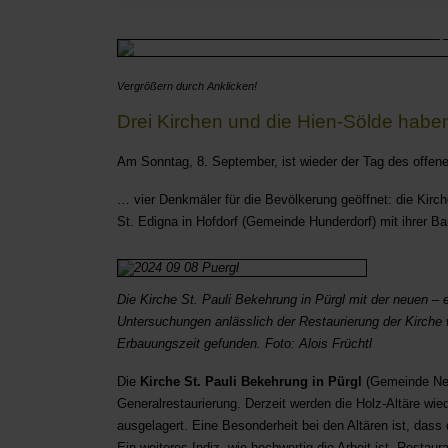
Vergrößern durch Anklicken!
Drei Kirchen und die Hien-Sölde haben
Am Sonntag, 8. September, ist wieder der Tag des offe
… vier Denkmäler für die Bevölkerung geöffnet: die Kirc
St. Edigna in Hofdorf (Gemeinde Hunderdorf) mit ihrer Ba
Die Kirche St. Pauli Bekehrung in Pürgl mit der neuen – e
Untersuchungen anlässlich der Restaurierung der Kirche
Erbauungszeit gefunden. Foto: Alois Früchtl
Die
Kirche St. Pauli Bekehrung in Pürgl
(Gemeinde Neuk
Generalrestaurierung. Derzeit werden die Holz-Altäre wie
ausgelagert. Eine Besonderheit bei den Altären ist, das
Ein weiteres Indiz, wie hochwertig die Arbeit ist. Rest