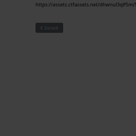
https://assets.ctfassets.net/dhwnul3qlf
Vorheriger Beitrag: Puppentheater Karotte Fal
Zurück