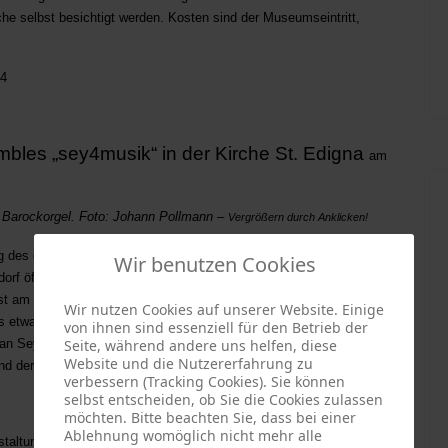
che selbst besichtigt werden. Kosten sind der Museumseintritt,
24
bles „sey4musik“ in der Kirche St. Edigna
am
e Barockorgel. Foto: Johann Pollmann –
Vergrößern durch Anklicken!
ag des offenen Denkmals, heuer unter dem Motto „Wahr-Zeichen –
Wir benutzen Cookies
f öffnet hierfür in Hofdorf die Kirche St. Edigna mit der
ist am Sonntag, 8. September, in der Zeit von 13.30 bis 16 Uhr
Wir nutzen Cookies auf unserer Website. Einige
bis etwa 15 Uhr ein Konzert vom Ensemble „sey4music“ mit Werken
von ihnen sind essenziell für den Betrieb der
n Seyfried wird mit Lied- und Tanzvariationen an der historischen
Seite, während andere uns helfen, diese
Website und die Nutzererfahrung zu
nd deren Komponisten werden Erläuterungen gegeben.
verbessern (Tracking Cookies). Sie können
selbst entscheiden, ob Sie die Cookies zulassen
möchten. Bitte beachten Sie, dass bei einer
Ablehnung womöglich nicht mehr alle
nstaltung Deutschlands. An diesem Tag stehen die Denkmäler im