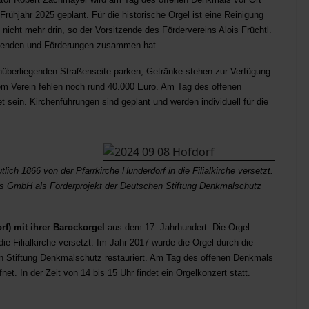
s Frühjahr 2025 geplant. Für die historische Orgel ist eine Reinigung
icht mehr drin, so der Vorsitzende des Fördervereins Alois Früchtl.
 Spenden und Förderungen zusammen hat.
nüberliegenden Straßenseite parken, Getränke stehen zur Verfügung.
em Verein fehlen noch rund 40.000 Euro. Am Tag des offenen
 sein. Kirchenführungen sind geplant und werden individuell für die
lich 1866 von der Pfarrkirche Hunderdorf in die Filialkirche versetzt.
ls GmbH als Förderprojekt der Deutschen Stiftung Denkmalschutz
f) mit ihrer Barockorgel
aus dem 17. Jahrhundert. Die Orgel
ie Filialkirche versetzt. Im Jahr 2017 wurde die Orgel durch die
n Stiftung Denkmalschutz restauriert. Am Tag des offenen Denkmals
net. In der Zeit von 14 bis 15 Uhr findet ein Orgelkonzert statt.