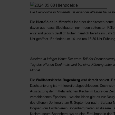
Die Hien-Sölde in Mitterfels ist einer der ältesten heut
Die
Hien-Sölde in Mitterfels
ist einer der ältesten heut
davon aus, dass Blockbauten nur in den seltensten Fällen
entstand jedoch deutlich früher, nämlich bereits im Jah
Uhr geöffnet. Es finden um 14 und um 15.30 Uhr Führunge
Arbeiten in luftiger Höhe: Der erste Teil der Dachsanier
Tag des offenen Denkmals wird bei einer Führung unter an
Michal
Die
Wallfahrtskirche Bogenberg
wird derzeit saniert. E
Dachsanierung ist mittlerweile abgeschlossen. Doch wie g
Ausstattung der mittelalterlichen Kirche im Laufe der Ze
verschiedenen Epochen – welche Ideen gibt es zur Neuge
des offenen Denkmals am 8. September nach. Barbara 
Bogner vom Förderverein Bogenberg bieten an diesem Tag
Kreismuseum Bogenberg, wo es eine Einführung in das T