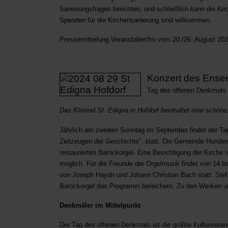
Sanierungsfragen berichten, und schließlich kann die Kir
Spenden für die Kirchensanierung sind willkommen.
Pressemitteilung Veranstalter/frü vom 20./26. August 20
Konzert des Ensem
Tag des offenen Denkmals
Das Kleinod St. Edigna in Hofdorf beinhaltet eine schön
Jährlich am zweiten Sonntag im September findet der T
Zeitzeugen der Geschichte“, statt. Die Gemeinde Hunderdor
restaurierten Barockorgel. Eine Besichtigung der Kirche 
möglich. Für die Freunde der Orgelmusik findet von 14 
von Joseph Haydn und Johann Christian Bach statt. Stefa
Barockorgel das Programm bereichern. Zu den Werken u
Denkmäler im Mittelpunkt
Der Tag des offenen Denkmals ist die größte Kulturvera